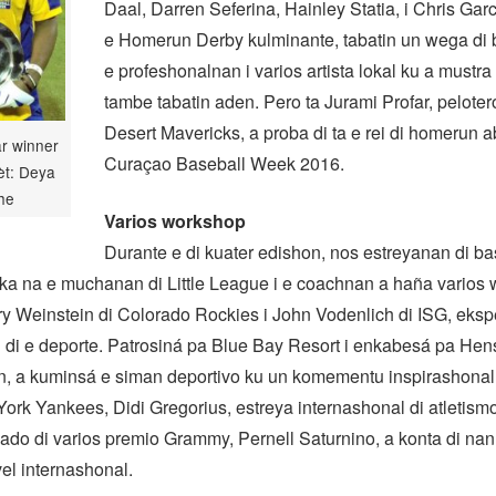
Daal, Darren Seferina, Hainley Statia, i Chris Gar
e Homerun Derby kulminante, tabatin un wega di b
e profeshonalnan i varios artista lokal ku a mustra
tambe tabatin aden. Pero ta Jurami Profar, peloter
Desert Mavericks, a proba di ta e rei di homerun a
ar winner
Curaçao Baseball Week 2016.
èt: Deya
he
Varios workshop
Durante e di kuater edishon, nos estreyanan di b
nika na e muchanan di Little League i e coachnan a haña varios
rry Weinstein di Colorado Rockies i John Vodenlich di ISG, eks
 di e deporte. Patrosiná pa Blue Bay Resort i enkabesá pa He
n, a kuminsá e siman deportivo ku un komementu inspirashonal 
York Yankees, Didi Gregorius, estreya internashonal di atletis
nado di varios premio Grammy, Pernell Saturnino, a konta di nan
vel internashonal.