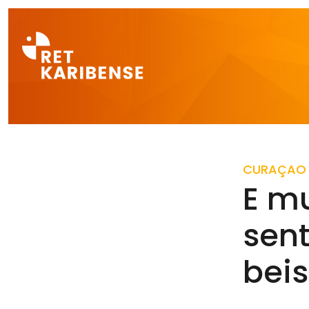
Direct naar a
CURAÇAO
E m
sent
beis