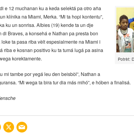
di e 12 muchanan ku a keda selektá pa otro aña
 un klínika na Miami, Merka. “Mi ta hopi kontentu”,
ka ku un sonrisa. Albies (19) kende ta un dje
n di Braves, a konsehá e Nathan pa presta bon
 loke ta pasa riba vèlt espesialmente na Miami i
 riba e kosnan positivo ku ta tumá lugá pa asina
wega korektamente.
Potrèt:
ku mi tambe por yegá leu den beisbòl”, Nathan a
guransa. “Mi wega ta bira tur dia más mihó”, e hóben a finalisá.
Mensche