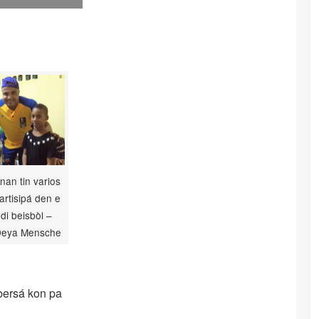
an tin varios
artisipá den e
di beisbòl –
 Deya Mensche
bersá kon pa