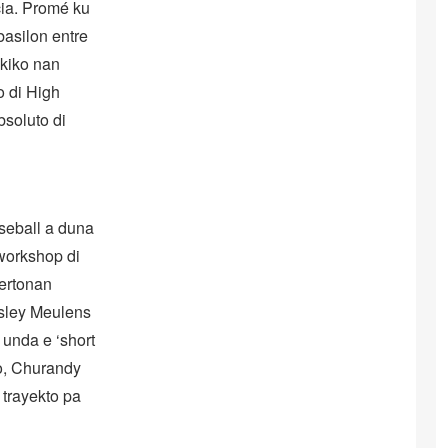
cia. Promé ku
asilon entre
 kiko nan
o di High
bsoluto di
aseball a duna
 workshop di
pertonan
nsley Meulens
unda e ‘short
mo, Churandy
 trayekto pa