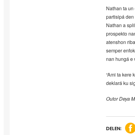
Nathan ta un 
partisipá den
Nathan a spli
prospekto na
atenshon riba
semper enfoká
nan hungá e 
“Ami ta kere 
deklará ku si
Outor Deya 
DELEN: