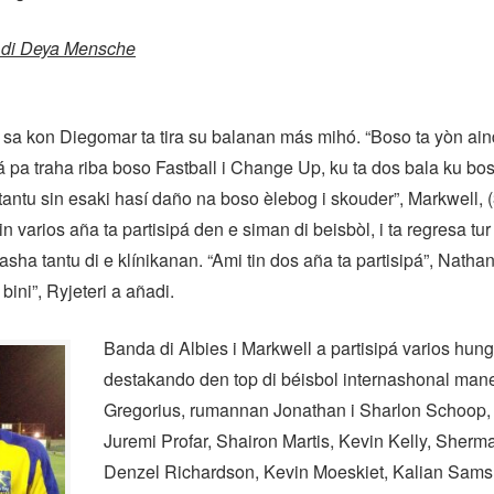
 di Deya Mensche
 sa kon Diegomar ta tira su balanan más mihó. “Boso ta yòn ain
pa traha riba boso Fastball i Change Up, ku ta dos bala ku bo
tantu sin esaki hasí daño na boso èlebog i skouder”, Markwell, (
n varios aña ta partisipá den e siman di beisbòl, i ta regresa tu
sha tantu di e klínikanan. “Ami tin dos aña ta partisipá”, Nathan 
 bini”, Ryjeteri a añadi.
Banda di Albies i Markwell a partisipá varios hun
destakando den top di béisbol internashonal mane
Gregorius, rumannan Jonathan i Sharlon Schoop, 
Juremi Profar, Shairon Martis, Kevin Kelly, Sherm
Denzel Richardson, Kevin Moeskiet, Kalian Sams,