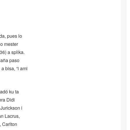
da, pues lo
so mester
36) a splika.
r aña paso
a bisa, “i ami
gadó ku ta
ra Didi
Jurickson i
an Lacrus,
 Carlton