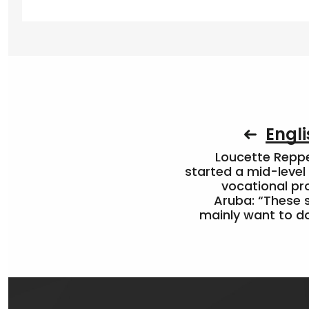
Engli
Loucette Rep
started a mid-level
vocational pr
Aruba: “These 
mainly want to do