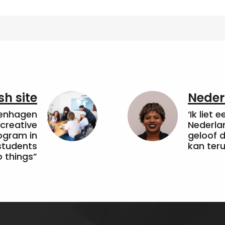
sh site
Neder
penhagen
‘Ik liet 
 creative
Nederla
ogram in
geloof d
students
kan ter
 things”