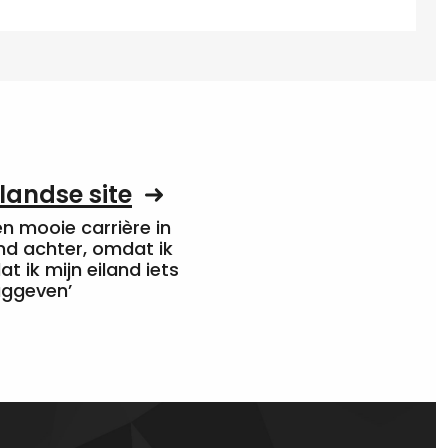
landse site
een mooie carrière in
nd achter, omdat ik
at ik mijn eiland iets
uggeven’