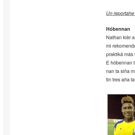
Un reportahe
Hóbennan
Nathan kièr a
mi rekomendá 
praktiká más 
E hóbennan ti
nan ta siña ma
tin tres aña ta