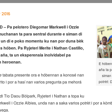
 2016
– Pa pelotero Diegomar Markwell i Ozzie
 muchanan ta para sentral durante e siman di
 e un di e poko momentu ku nan por duna bèk
 hóben. Pa Ryjeteri Merite i Nathan Castillo,
2 aña, ta un eksperensia inolvidabel pa
n heroenan.
E hóbenn
aña ta p
e
tabata presente ora e hóbennan a konosé nan
siman 
rito i por a hasí nan varios pregunta pa mehorá
potrèt:
di Tio Daou Bòlpark, Ryjeteri i Nathan a topa ku
well i Ozzie Albies, unda nan a saka varios potrèt i por a kòm
wega.