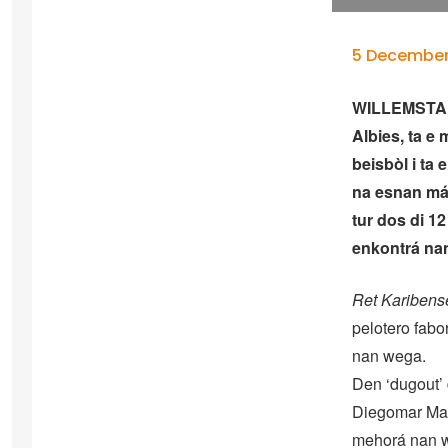
5 December
WILLEMSTAD 
Albies, ta e
beisbòl i ta
na esnan más
tur dos di 1
enkontrá na
Ret Karibens
pelotero fabo
nan wega.
Den ‘dugout’ 
Diegomar Mark
mehorá nan 