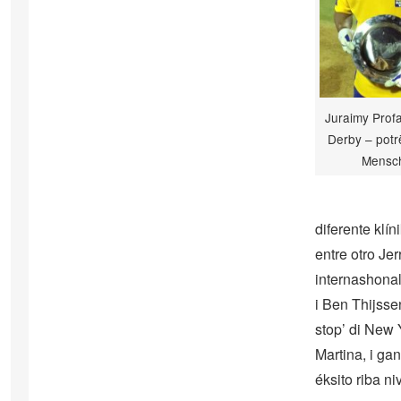
Juraimy Prof
Derby – potr
Mensc
diferente klí
entre otro Je
internashonal
i Ben Thijsse
stop’ di New 
Martina, i ga
éksito riba ni