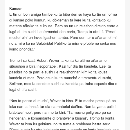
Kanser
E tin un bon amiga tambe ku ta biba den su kaya ku tin un forma
di kanser poko komun, ku dòkternan ta kere ku ta kontakto ku
materia tóksiko ta e kousa. Pero no tin un relashon direkto entre e
lugá di tira sushi i enfermedat den bario, Tromp ta atmití. “Pesei
mester bini un investigashon tambe. Pero den tur e añanan ei mi
no a mira ku na Salubridat Públiko ta mira e problema serka nos
komo prioridat.”
Tromp i su kasá Robert Wever ta konta ku último añanan e
situashon a bira insoportabel. Kasi tur dia tin kandela. Esei ta
pasobra no ta parti e sushi i e reakshonnan kímiko ta kousa
kandela di mes. Pero esun ku ta manehá e tiramentu di sushi,
Selimar, mes ta sende e sushi na kandela pa traha espasio riba e
lugá di tira sushi.
“Nos ta pensa di muda”, Wever ta bisa. E ta masha preokupá pa
loke nan ta inhalá tur dia na material dañino. Nan ta yama polis i
brabtwer hopi, pero nan no ta bini. “Ta muchu peligroso pa su
hendenan, e komandante di brantwer a bisami”, Tromp ta konta.
Wever ta bisa ku gobièrnu no ta tuma e problema basta serio.
P’esei huntu ku otro habitante nan a manda un karta kaminda nan