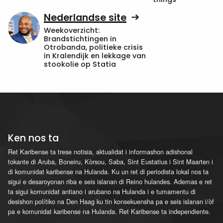
Nederlandse site
Weekoverzicht:
Brandstichtingen in
Otrobanda, politieke crisis
in Kralendijk en lekkage van
stookolie op Statia
Ken nos ta
Ret Karibense ta trese notisia, aktualidat i informashon adishonal
tokante di Aruba, Boneiru, Kòrsou, Saba, Sint Eustatius i Sint Maarten i
di komunidat karibense na Hulanda. Ku un ret di periodista lokal nos ta
sigui e desaroyonan riba e seis islanan di Reino hulandes. Ademas e ret
ta sigui komunidat antiano i arubano na Hulanda i e tumamentu di
desishon polítiko na Den Haag ku tin konsekuensha pa e seis islanan i/òf
pa e komunidat karibense na Hulanda. Ret Karibense ta independiente.
...