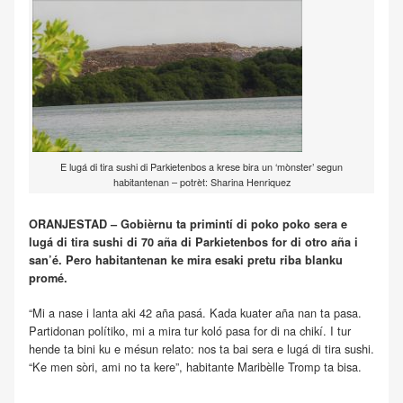
E lugá di tira sushi di Parkietenbos a krese bira un ‘mònster’ segun
habitantenan – potrèt: Sharina Henriquez
ORANJESTAD – Gobièrnu ta primintí di poko poko sera e
lugá di tira sushi di 70 aña di Parkietenbos for di otro aña i
san’é. Pero habitantenan ke mira esaki pretu riba blanku
promé.
“Mi a nase i lanta aki 42 aña pasá. Kada kuater aña nan ta pasa.
Partidonan polítiko, mi a mira tur koló pasa for di na chikí. I tur
hende ta bini ku e mésun relato: nos ta bai sera e lugá di tira sushi.
“Ke men sòri, ami no ta kere”, habitante Maribèlle Tromp ta bisa.