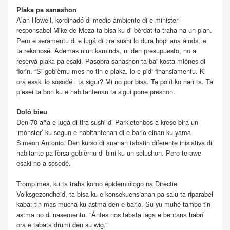
Plaka pa sanashon
Alan Howell, kordinadó di medio ambiente di e minister
responsabel Mike de Meza ta bisa ku di bèrdat ta traha na un plan.
Pero e seramentu di e lugá di tira sushi lo dura hopi aña ainda, e
ta rekonosé. Ademas niun kaminda, ni den presupuesto, no a
reservá plaka pa esaki. Pasobra sanashon ta bai kosta miónes di
florin. “Si gobièrnu mes no tin e plaka, lo e pidi finansiamentu. Ki
ora esaki lo sosodé i ta sigur? Mi no por bisa. Ta polítiko nan ta. Ta
p’esei ta bon ku e habitantenan ta sigui pone preshon.
Doló bieu
Den 70 aña e lugá di tira sushi di Parkietenbos a krese bira un
‘mònster’ ku segun e habitantenan di e bario einan ku yama
Simeon Antonio. Den kurso di añanan tabatin diferente inisiativa di
habitante pa fòrsa gobièrnu di bini ku un solushon. Pero te awe
esaki no a sosodé.
Tromp mes, ku ta traha komo epidemiólogo na Directie
Volksgezondheid, ta bisa ku e konsekuensianan pa salu ta riparabel
kaba: tin mas mucha ku astma den e bario. Su yu muhé tambe tin
astma no di nasementu. “Ántes nos tabata laga e bentana habrí
ora e tabata drumi den su wig.”