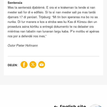
Sentensia
Wes ta sentensiá djabièrnè. E ora ei e krakernan ta tende si nan
mester sali for di e edifisio. Si ta sí nan mester sali pa mas tardá
djamars 17 di yanüari. Trijsburg: “Mi tin bon speransa ma bo no sa
nunka. Di tur manera e kos a stroba wes ku Kas di Kòrsou den un
prosedura asina kòrtiku a entregá dokumento te na delaster ora
miéntras nan tabatin nan lunanan largu kaba. P’e motibu ei apénas
nos por a defendé nos mes.”
Outor Pieter Hofmann
DELEN:
English site