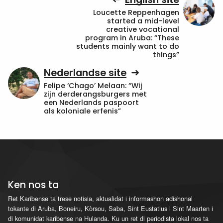
Loucette Reppenhagen
started a mid-level
creative vocational
program in Aruba: “These
students mainly want to do
things”
Nederlandse site
Felipe ‘Chago’ Melaan: “Wij
zijn derderangsburgers met
een Nederlands paspoort
als koloniale erfenis”
Ken nos ta
Ret Karibense ta trese notisia, aktualidat i informashon adishonal
tokante di Aruba, Boneiru, Kòrsou, Saba, Sint Eustatius i Sint Maarten i
di komunidat karibense na Hulanda. Ku un ret di periodista lokal nos ta