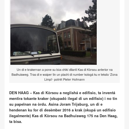
Un di e krakernan a pone su bùs chikí dilanti Kas di Kòrsou anterior na
Badhuisweg. Tras di e waiper tin un plachi di number kologá ku e teksto ‘Zona
Limpi’- potrèt Pieter Hofmann
DEN HAAG – Kas di Kòrsou a neglishá e edifisio, ta inventá
mentira tokante kraker (okupadó ilegal di un edifisio) i no tin
su papelnan na òrdu. Asina Joram Trijsburg, un di e
hendenan ku for di desèmber 2016 a krak (okupá un edifisio
ilegalmente) Kas di Kòrsou na Badhuisweg 175 na Den Haag,
ta bisa.