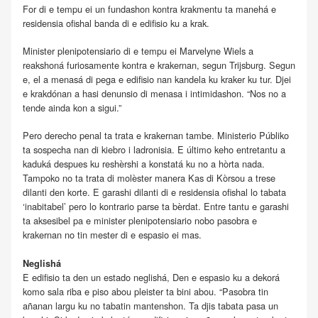
For di e tempu ei un fundashon kontra krakmentu ta manehá e
residensia ofishal banda di e edifisio ku a krak.
Minister plenipotensiario di e tempu ei Marvelyne Wiels a
reakshoná furiosamente kontra e krakernan, segun Trijsburg. Segun
e, el a menasá di pega e edifisio nan kandela ku kraker ku tur. Djei
e krakdónan a hasi denunsio di menasa i intimidashon. “Nos no a
tende ainda kon a sigui.”
Pero derecho penal ta trata e krakernan tambe. Ministerio Públiko
ta sospecha nan di kiebro i ladronisia. E último keho entretantu a
kaduká despues ku reshèrshi a konstatá ku no a hòrta nada.
Tampoko no ta trata di molèster manera Kas di Kòrsou a trese
dilanti den korte. E garashi dilanti di e residensia ofishal lo tabata
‘inabitabel’ pero lo kontrario parse ta bèrdat. Entre tantu e garashi
ta aksesibel pa e minister plenipotensiario nobo pasobra e
krakernan no tin mester di e espasio ei mas.
Neglishá
E edifisio ta den un estado neglishá, Den e espasio ku a dekorá
komo sala riba e piso abou pleister ta bini abou. “Pasobra tin
añanan largu ku no tabatin mantenshon. Ta djis tabata pasa un