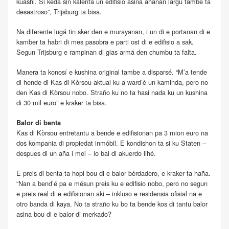
kuashi. Si keda sin kalentá un edifisio asina añanan largu tambe ta
desastroso”, Trijsburg ta bisa.
Na diferente lugá tin sker den e murayanan, i un di e portanan di e
kamber ta habri di mes pasobra e parti ost di e edifisio a sak.
Segun Trijsburg e rampinan di glas armá den chumbu ta falta.
Manera ta konosí e kushina original tambe a disparsé. “M’a tende
di hende di Kas di Kòrsou aktual ku a ward’é un kaminda, pero no
den Kas di Kòrsou nobo. Straño ku no ta hasi nada ku un kushina
di 30 mil euro” e kraker ta bisa.
Balor di benta
Kas di Kòrsou entretantu a bende e edifisionan pa 3 mion euro na
dos kompania di propiedat inmóbil. E kondishon ta si ku Staten –
despues di un aña i mei – lo bai di akuerdo lihé.
E preis di benta ta hopi bou di e balor bèrdadero, e kraker ta haña.
“Nan a bend’é pa e mésun preis ku e edifisio nobo, pero no segun
e preis real di e edifisionan aki – inkluso e residensia ofisial na e
otro banda di kaya. No ta straño ku bo ta bende kos di tantu balor
asina bou di e balor di merkado?