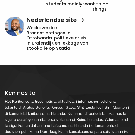
students mainly want to do
things”
Nederlandse site
Weekoverzicht:
Brandstichtingen in
Otrobanda, politieke crisis
in Kralendijk en lekkage van
stookolie op Statia
Ken nos ta
Ret Karibense ta trese notisia, aktualidat i informashon adishonal
tokante di Aruba, Boneiru, Kòrsou, Saba, Sint Eustatius i Sint Maarten i
di komunidat karibense na Hulanda. Ku un ret di periodista lokal nos ta
sigui e desaroyonan riba e seis islanan di Reino hulandes. Ademas e ret
ta sigui komunidat antiano i arubano na Hulanda i e tumamentu di
desishon polítiko na Den Haag ku tin konsekuensha pa e seis islanan i/òf