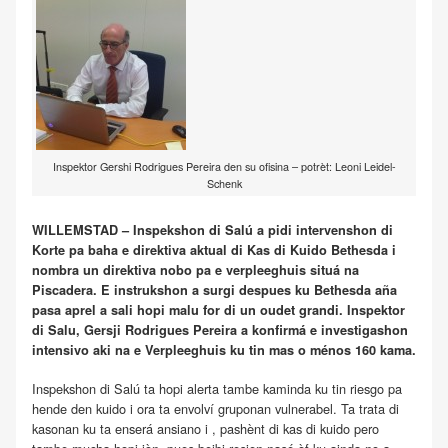
Inspektor Gershi Rodrigues Pereira den su ofisina – potrèt: Leoni Leidel-
Schenk
WILLEMSTAD – Inspekshon di Salú a pidi intervenshon di
Korte pa baha e direktiva aktual di Kas di Kuido Bethesda i
nombra un direktiva nobo pa e verpleeghuis situá na
Piscadera. E instrukshon a surgi despues ku Bethesda aña
pasa aprel a sali hopi malu for di un oudet grandi. Inspektor
di Salu, Gersji Rodrigues Pereira a konfirmá e investigashon
intensivo aki na e Verpleeghuis ku tin mas o ménos 160 kama.
Inspekshon di Salú ta hopi alerta tambe kaminda ku tin riesgo pa
hende den kuido i ora ta envolví gruponan vulnerabel. Ta trata di
kasonan ku ta enserá ansiano i , pashènt di kas di kuido pero