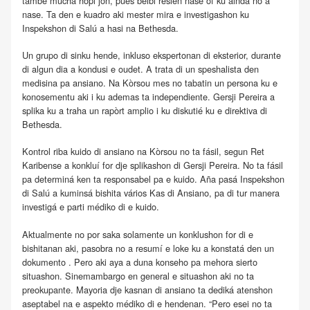
tambe mucha hopi jòn, pues beibi resien nasé òf ku ainda no a
nase. Ta den e kuadro aki mester mira e investigashon ku
Inspekshon di Salú a hasi na Bethesda.
Un grupo di sinku hende, inkluso ekspertonan di eksterior, durante
di algun dia a kondusi e oudet. A trata di un speshalista den
medisina pa ansiano. Na Kòrsou mes no tabatin un persona ku e
konosementu aki i ku ademas ta independiente. Gersji Pereira a
splika ku a traha un rapòrt amplio i ku diskutié ku e direktiva di
Bethesda.
Kontrol riba kuido di ansiano na Kòrsou no ta fásil, segun Ret
Karibense a konkluí for dje splikashon di Gersji Pereira. No ta fásil
pa determiná ken ta responsabel pa e kuido. Aña pasá Inspekshon
di Salú a kuminsá bishita vários Kas di Ansiano, pa di tur manera
investigá e parti médiko di e kuido.
Aktualmente no por saka solamente un konklushon for di e
bishitanan aki, pasobra no a resumí e loke ku a konstatá den un
dokumento . Pero aki aya a duna konseho pa mehora sierto
situashon. Sinemambargo en general e situashon aki no ta
preokupante. Mayoria dje kasnan di ansiano ta dediká atenshon
aseptabel na e aspekto médiko di e hendenan. “Pero esei no ta