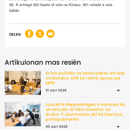
68. A entregá 920 biyete di vota na Kòrsou, 901 votadó a vota
bálido
DELEN:
Artíkulonan mas resién
Krísis polítiko ta lanta kabes atrobe
na Boneiru: UPB ta retirá apoyo pa
MPB
31 JULY 2026
Loucette Reppenhagen a kuminsá ku
un estudio di mbo kreativo na
Aruba: ‘E alumnonan akí ke hasi kos,
prinsipalmente’
30 JULY 2026