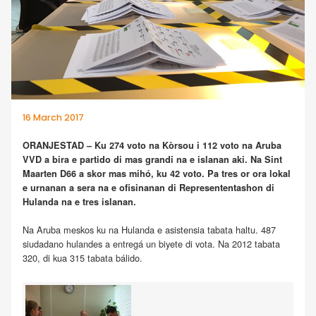
16 March 2017
ORANJESTAD – Ku 274 voto na Kòrsou i 112 voto na Aruba
VVD a bira e partido di mas grandi na e islanan aki. Na Sint
Maarten D66 a skor mas mihó, ku 42 voto. Pa tres or ora lokal
e urnanan a sera na e ofisinanan di Represententashon di
Hulanda na e tres islanan.
Na Aruba meskos ku na Hulanda e asistensia tabata haltu. 487
siudadano hulandes a entregá un biyete di vota. Na 2012 tabata
320, di kua 315 tabata bálido.