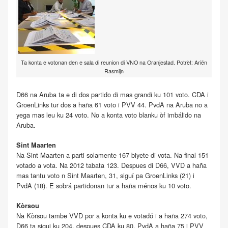
Ta konta e votonan den e sala di reunion di VNO na Oranjestad. Potrèt: Ariën
Rasmijn
D66 na Aruba ta e di dos partido di mas grandi ku 101 voto. CDA i
GroenLinks tur dos a haña 61 voto i PVV 44. PvdA na Aruba no a
yega mas leu ku 24 voto. No a konta voto blanku òf imbálido na
Aruba.
Sint Maarten
Na Sint Maarten a parti solamente 167 biyete di vota. Na final 151
votado a vota. Na 2012 tabata 123. Despues di D66, VVD a haña
mas tantu voto n Sint Maarten, 31, siguí pa GroenLinks (21) i
PvdA (18). E sobrá partidonan tur a haña ménos ku 10 voto.
Kòrsou
Na Kòrsou tambe VVD por a konta ku e votadó i a haña 274 voto,
D66 ta sigui ku 204, despues CDA ku 80, PvdA a haña 75 i PVV