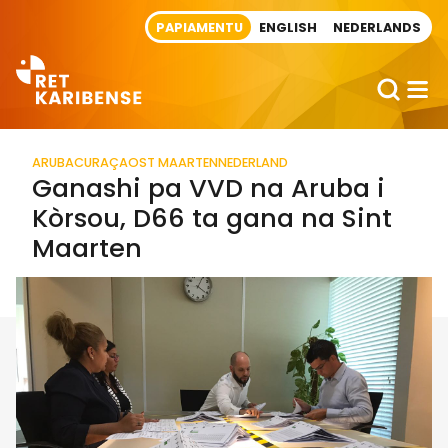
Direct naar artikel
PAPIAMENTU
ENGLISH
NEDERLANDS
ARUBA
CURAÇAO
ST MAARTEN
NEDERLAND
Ganashi pa VVD na Aruba i
Kòrsou, D66 ta gana na Sint
Maarten