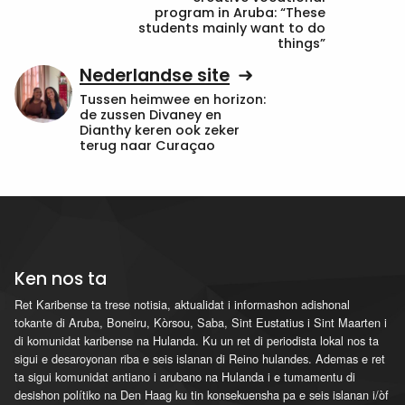
program in Aruba: “These
students mainly want to do
things”
Nederlandse site
Tussen heimwee en horizon:
de zussen Divaney en
Dianthy keren ook zeker
terug naar Curaçao
Ken nos ta
Ret Karibense ta trese notisia, aktualidat i informashon adishonal
tokante di Aruba, Boneiru, Kòrsou, Saba, Sint Eustatius i Sint Maarten i
di komunidat karibense na Hulanda. Ku un ret di periodista lokal nos ta
sigui e desaroyonan riba e seis islanan di Reino hulandes. Ademas e ret
ta sigui komunidat antiano i arubano na Hulanda i e tumamentu di
desishon polítiko na Den Haag ku tin konsekuensha pa e seis islanan i/òf