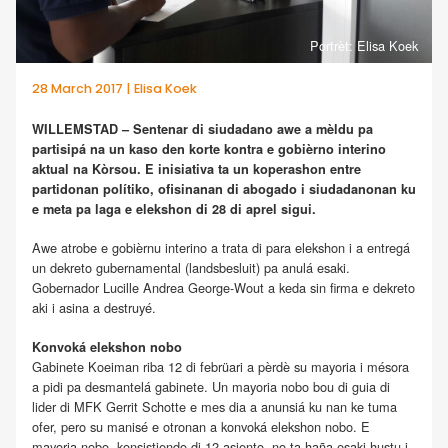
Portrèt: Elisa Koek
28 March 2017 | Elisa Koek
WILLEMSTAD – Sentenar di siudadano awe a mèldu pa
partisipá na un kaso den korte kontra e gobièrno interino
aktual na Kòrsou. E inisiativa ta un koperashon entre
partidonan polítiko, ofisinanan di abogado i siudadanonan ku
e meta pa laga e elekshon di 28 di aprel sigui.
Awe atrobe e gobièrnu interino a trata di para elekshon i a entregá
un dekreto gubernamental (landsbesluit) pa anulá esaki.
Gobernador Lucille Andrea George-Wout a keda sin firma e dekreto
aki i asina a destruyé.
Konvoká elekshon nobo
Gabinete Koeiman riba 12 di febrüari a pèrdè su mayoria i mésora
a pidi pa desmantelá gabinete. Un mayoria nobo bou di guia di
lider di MFK Gerrit Schotte e mes dia a anunsiá ku nan ke tuma
ofer, pero su manisé e otronan a konvoká elekshon nobo. E
mayoria nobo, konsistiendo di 12 asiento, no ta haña esaki hustu i