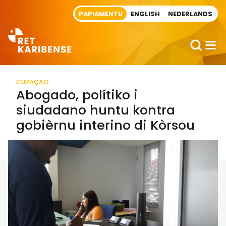
Direct naar artikel
PAPIAMENTU
ENGLISH
NEDERLANDS
CURAÇAO
Abogado, polítiko i
siudadano huntu kontra
gobièrnu interino di Kòrsou