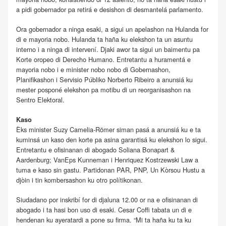
a pidi gobernador pa retirá e desishon di desmantelá parlamento.
Ora gobernador a ninga esaki, a sigui un apelashon na Hulanda for
di e mayoria nobo. Hulanda ta haña ku elekshon ta un asuntu
interno i a ninga di intervení. Djaki awor ta sigui un baimentu pa
Korte oropeo di Derecho Humano. Entretantu a huramentá e
mayoria nobo i e minister nobo nobo di Gobernashon,
Planifikashon i Servisio Públiko Norberto Ribeiro a anunsiá ku
mester posponé elekshon pa motibu di un reorganisashon na
Sentro Elektoral.
Kaso
Èks minister Suzy Camelia-Römer siman pasá a anunsiá ku e ta
kuminsá un kaso den korte pa asina garantisá ku elekshon lo sigui.
Entretantu e ofisinanan di abogado Soliana Bonapart &
Aardenburg; VanEps Kunneman i Henriquez Kostrzewski Law a
tuma e kaso sin gastu. Partidonan PAR, PNP, Un Kòrsou Hustu a
djòin i tin kombersashon ku otro polítikonan.
Siudadano por inskribí for di djaluna 12.00 or na e ofisinanan di
abogado i ta hasi bon uso di esaki. Cesar Coffi tabata un di e
hendenan ku ayeratardi a pone su firma. “Mi ta haña ku ta ku