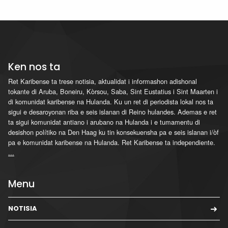
Ken nos ta
Ret Karibense ta trese notisia, aktualidat i informashon adishonal
tokante di Aruba, Boneiru, Kòrsou, Saba, Sint Eustatius i Sint Maarten i
di komunidat karibense na Hulanda. Ku un ret di periodista lokal nos ta
sigui e desaroyonan riba e seis islanan di Reino hulandes. Ademas e ret
ta sigui komunidat antiano i arubano na Hulanda i e tumamentu di
desishon polítiko na Den Haag ku tin konsekuensha pa e seis islanan i/òf
pa e komunidat karibense na Hulanda. Ret Karibense ta independiente.
...
Menu
NOTISIA