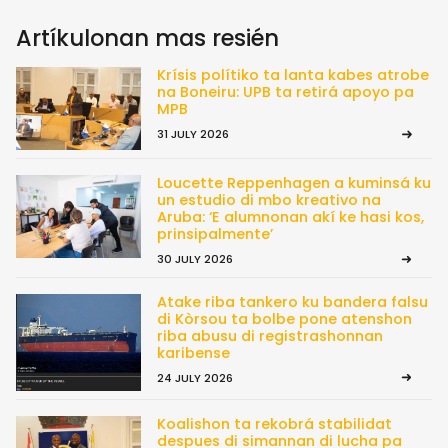
Artíkulonan mas resién
Krísis polítiko ta lanta kabes atrobe
na Boneiru: UPB ta retirá apoyo pa
MPB
31 JULY 2026
Loucette Reppenhagen a kuminsá ku
un estudio di mbo kreativo na
Aruba: ‘E alumnonan akí ke hasi kos,
prinsipalmente’
30 JULY 2026
Atake riba tankero ku bandera falsu
di Kòrsou ta bolbe pone atenshon
riba abusu di registrashonnan
karibense
24 JULY 2026
Koalishon ta rekobrá stabilidat
despues di simannan di lucha pa