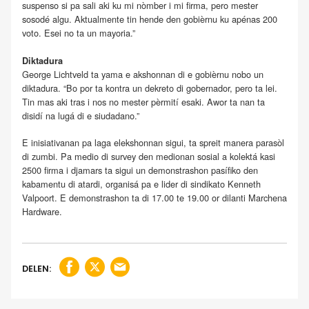
suspenso si pa sali aki ku mi nòmber i mi firma, pero mester
sosodé algu. Aktualmente tin hende den gobièrnu ku apénas 200
voto. Esei no ta un mayoria.”
Diktadura
George Lichtveld ta yama e akshonnan di e gobièrnu nobo un
diktadura. “Bo por ta kontra un dekreto di gobernador, pero ta lei.
Tin mas aki tras i nos no mester pèrmití esaki. Awor ta nan ta
disidí na lugá di e siudadano.”
E inisiativanan pa laga elekshonnan sigui, ta spreit manera parasòl
di zumbi. Pa medio di survey den medionan sosial a kolektá kasi
2500 firma i djamars ta sigui un demonstrashon pasífiko den
kabamentu di atardi, organisá pa e lider di sindikato Kenneth
Valpoort. E demonstrashon ta di 17.00 te 19.00 or dilanti Marchena
Hardware.
DELEN: