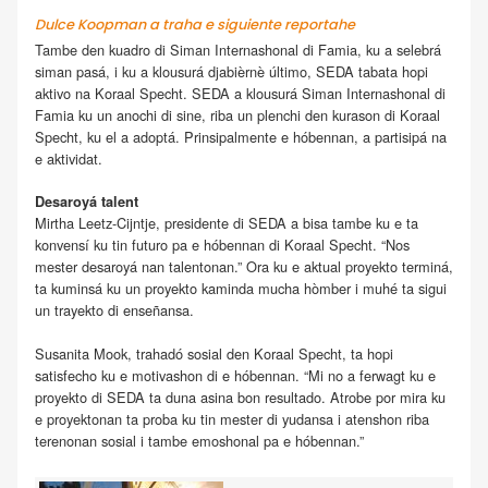
Dulce Koopman a traha e siguiente reportahe
Tambe den kuadro di Siman Internashonal di Famia, ku a selebrá
siman pasá, i ku a klousurá djabièrnè último, SEDA tabata hopi
aktivo na Koraal Specht. SEDA a klousurá Siman Internashonal di
Famia ku un anochi di sine, riba un plenchi den kurason di Koraal
Specht, ku el a adoptá. Prinsipalmente e hóbennan, a partisipá na
e aktividat.
Desaroyá talent
Mirtha Leetz-Cijntje, presidente di SEDA a bisa tambe ku e ta
konvensí ku tin futuro pa e hóbennan di Koraal Specht. “Nos
mester desaroyá nan talentonan.” Ora ku e aktual proyekto terminá,
ta kuminsá ku un proyekto kaminda mucha hòmber i muhé ta sigui
un trayekto di enseñansa.
Susanita Mook, trahadó sosial den Koraal Specht, ta hopi
satisfecho ku e motivashon di e hóbennan. “Mi no a ferwagt ku e
proyekto di SEDA ta duna asina bon resultado. Atrobe por mira ku
e proyektonan ta proba ku tin mester di yudansa i atenshon riba
terenonan sosial i tambe emoshonal pa e hóbennan.”