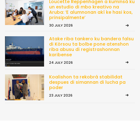
Loucette Reppenhagen a kuminsá ku
un estudio di mbo kreativo na
Aruba: ‘E alumnonan akí ke hasi kos,
prinsipalmente’
30 JULY 2026
Atake riba tankero ku bandera falsu
di Kòrsou ta bolbe pone atenshon
riba abusu di registrashonnan
karibense
24 JULY 2026
Koalishon ta rekobrá stabilidat
despues di simannan di lucha pa
poder
23 JULY 2026