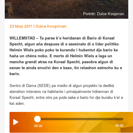
Portrèt: Dulce Koopman
23 May 2017 | Dulce Koopman
WILLEMSTAD – Ta parse k’e heridanan di Bario di Koraal
Specht, algun aña despues di e asesinato di e lider polítiko
Helmin Wiels poko poko ta kurando i hubentut dje bario ke
haña un chèns nobo. E morto di Helmin Wiels a laga un
mancha grandi atras na Koraal Specht, pasobra algun di
esnan te ainda envolví den e kaso, tin relashon estrecho ku e
bario.
Sentro di Dama (SEDE) pa medio di algun proyekto ta dediká
atenshon intensivo na habitante i prinsipalmente hóbennan di
Koraal Specht, entre otro pa yuda saka e bario for dje buraku k’el a
kai aden.
00:00
00:00