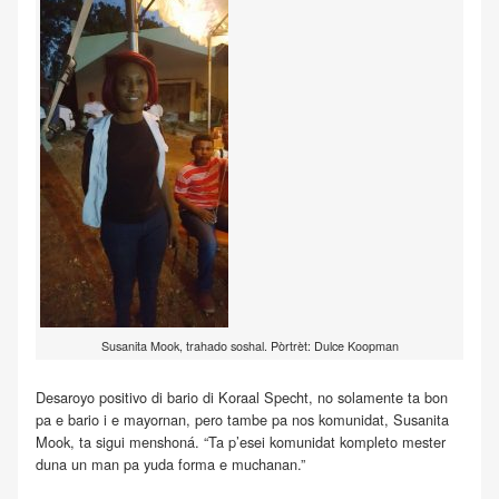
Susanita Mook, trahado soshal. Pòrtrèt: Dulce Koopman
Desaroyo positivo di bario di Koraal Specht, no solamente ta bon
pa e bario i e mayornan, pero tambe pa nos komunidat, Susanita
Mook, ta sigui menshoná. “Ta p’esei komunidat kompleto mester
duna un man pa yuda forma e muchanan.”