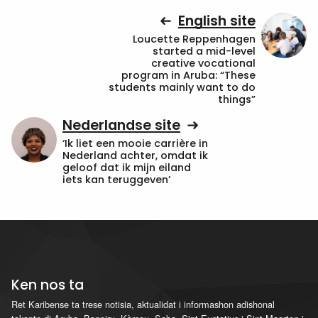
English site
Loucette Reppenhagen
started a mid-level
creative vocational
program in Aruba: “These
students mainly want to do
things”
Nederlandse site
‘Ik liet een mooie carrière in
Nederland achter, omdat ik
geloof dat ik mijn eiland
iets kan teruggeven’
Ken nos ta
Ret Karibense ta trese notisia, aktualidat i informashon adishonal