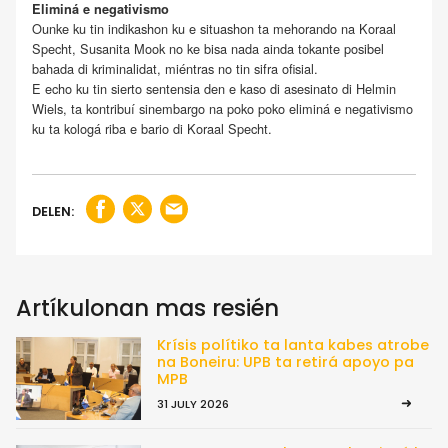
Eliminá e negativismo
Ounke ku tin indikashon ku e situashon ta mehorando na Koraal
Specht, Susanita Mook no ke bisa nada ainda tokante posibel
bahada di kriminalidat, miéntras no tin sifra ofisial.
E echo ku tin sierto sentensia den e kaso di asesinato di Helmin
Wiels, ta kontribuí sinembargo na poko poko eliminá e negativismo
ku ta kologá riba e bario di Koraal Specht.
DELEN:
Artíkulonan mas resién
Krísis polítiko ta lanta kabes atrobe
na Boneiru: UPB ta retirá apoyo pa
MPB
31 JULY 2026