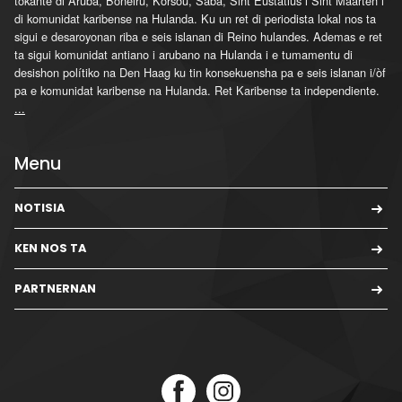
tokante di Aruba, Boneiru, Kòrsou, Saba, Sint Eustatius i Sint Maarten i
di komunidat karibense na Hulanda. Ku un ret di periodista lokal nos ta
sigui e desaroyonan riba e seis islanan di Reino hulandes. Ademas e ret
ta sigui komunidat antiano i arubano na Hulanda i e tumamentu di
desishon polítiko na Den Haag ku tin konsekuensha pa e seis islanan i/òf
pa e komunidat karibense na Hulanda. Ret Karibense ta independiente.
...
Menu
NOTISIA
KEN NOS TA
PARTNERNAN