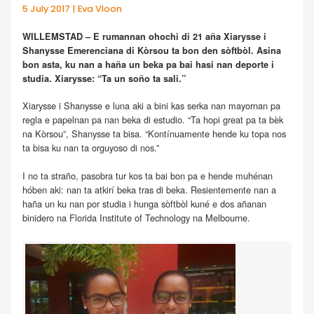
5 July 2017 | Eva Vloon
WILLEMSTAD – E rumannan ohochi di 21 aña Xiarysse i
Shanysse Emerenciana di Kòrsou ta bon den sòftbòl. Asina
bon asta, ku nan a haña un beka pa bai hasi nan deporte i
studia. Xiarysse: “Ta un soño ta sali.”
Xiarysse i Shanysse e luna aki a bini kas serka nan mayornan pa
regla e papelnan pa nan beka di estudio. “Ta hopi great pa ta bèk
na Kòrsou”, Shanysse ta bisa. “Kontínuamente hende ku topa nos
ta bisa ku nan ta orguyoso di nos.”
I no ta straño, pasobra tur kos ta bai bon pa e hende muhénan
hóben aki: nan ta atkirí beka tras di beka. Resientemente nan a
haña un ku nan por studia i hunga sòftbòl kuné e dos añanan
binidero na Florida Institute of Technology na Melbourne.