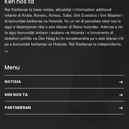
Ken nos ta
Ret Karibense ta trese notisia, aktualidat i informashon adishonal
tokante di Aruba, Boneiru, Kòrsou, Saba, Sint Eustatius i Sint Maarten i
di komunidat karibense na Hulanda. Ku un ret di periodista lokal nos ta
sigui e desaroyonan riba e seis islanan di Reino hulandes. Ademas e ret
ta sigui komunidat antiano i arubano na Hulanda i e tumamentu di
desishon polítiko na Den Haag ku tin konsekuensha pa e seis islanan i/òf
pa e komunidat karibense na Hulanda. Ret Karibense ta independiente.
...
Menu
NOTISIA
KEN NOS TA
PARTNERNAN