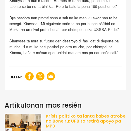
Shanysse ta dun’é rason: “Bo mester traha duru, pasobra ku
talento so bo no ta bini kla. Pero ta bale la pena 100 porshento.”
Djis pasobra nan promé soño a sali no ke men ku awor nan ta bai
sosegá. Xiarysse: “Mi siguiente soño ta pa por hunga sòftbòl na
Merka na un nivel profeshonal, por ehèmpel serka USSSA Pride.”
Shanysse ta mira su futuro den desaroyo di fasilidat di deporte pa
mucha. “Lo mi ke hasi posibel pa otro mucha, por ehèmpel na
Kòrsou, haña e mésun oportunidat manera nos pa nan soño sali.”
DELEN:
Artíkulonan mas resién
Krísis polítiko ta lanta kabes atrobe
na Boneiru: UPB ta retirá apoyo pa
MPB