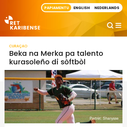
Direct naar artikel
PAPIAMENTU
ENGLISH
NEDERLANDS
CURAÇAO
Beka na Merka pa talento
kurasoleño di sòftbòl
Portrèt: Shanysse