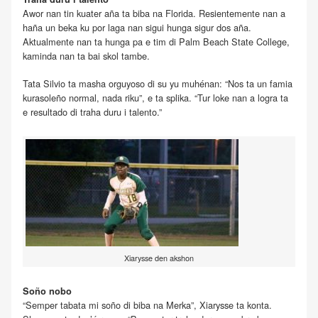
Awor nan tin kuater aña ta biba na Florida. Resientemente nan a
haña un beka ku por laga nan sigui hunga sigur dos aña.
Aktualmente nan ta hunga pa e tim di Palm Beach State College,
kaminda nan ta bai skol tambe.
Tata Silvio ta masha orguyoso di su yu muhénan: “Nos ta un famia
kurasoleño normal, nada riku”, e ta splika. “Tur loke nan a logra ta
e resultado di traha duru i talento.”
Xiarysse den akshon
Soño nobo
“Semper tabata mi soño di biba na Merka”, Xiarysse ta konta.