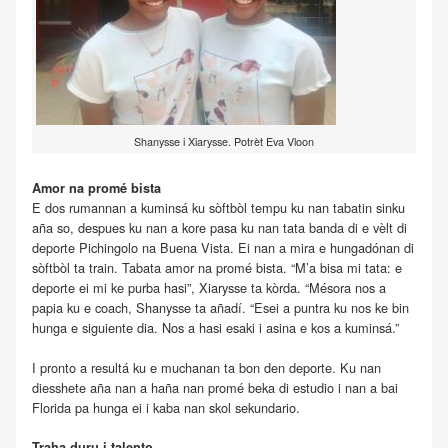
Shanysse i Xiarysse. Potrèt Eva Vloon
Amor na promé bista
E dos rumannan a kuminsá ku sòftbòl tempu ku nan tabatin sinku
aña so, despues ku nan a kore pasa ku nan tata banda di e vèlt di
deporte Pichingolo na Buena Vista. Ei nan a mira e hungadónan di
sòftbòl ta train. Tabata amor na promé bista. “M’a bisa mi tata: e
deporte ei mi ke purba hasi”, Xiarysse ta kòrda. “Mésora nos a
papia ku e coach, Shanysse ta añadí. “Esei a puntra ku nos ke bin
hunga e siguiente dia. Nos a hasi esaki i asina e kos a kuminsá.”
I pronto a resultá ku e muchanan ta bon den deporte. Ku nan
diesshete aña nan a haña nan promé beka di estudio i nan a bai
Florida pa hunga ei i kaba nan skol sekundario.
Traha duru i talento