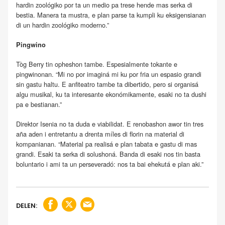
hardin zoológiko por ta un medio pa trese hende mas serka di
bestia. Manera ta mustra, e plan parse ta kumpli ku eksigensianan
di un hardin zoológiko moderno.”
Pingwino
Tòg Berry tin opheshon tambe. Espesialmente tokante e
pingwinonan. “Mi no por imaginá mi ku por fria un espasio grandi
sin gastu haltu. E anfiteatro tambe ta dibertido, pero si organisá
algu musikal, ku ta interesante ekonómikamente, esaki no ta dushi
pa e bestianan.”
Direktor Isenia no ta duda e viabilidat. E renobashon awor tin tres
aña aden i entretantu a drenta míles di florin na material di
kompanianan. “Material pa realisá e plan tabata e gastu di mas
grandi. Esaki ta serka di solushoná. Banda di esaki nos tin basta
boluntario i ami ta un perseveradó: nos ta bai ehekutá e plan aki.”
DELEN: