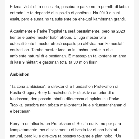
E kreatividat ei ta nesesario, pasobra e parke no ta permití di kobra
entrada i e ta dependé di supsidio di gobièrnu. Na 2013 a subi
esaki, pero e suma no ta sufisiente pa ehekutá kambionan grandi.
Aktualmente e Parke Tropikal ta será parsialmente, pero na 2023
henter e parke mester habri atrobe. E lugá mester bira
outosufisiente i mester ofresé espasio pa aktividatnan komersial i
edukashon. Tambe mester krea un imitashon perfekto di e
ambiente natural di e bestianan. E masterplan ta kontené un área
di kasi 9 hèktar; e gastunan total ta 30 mion florin.
Ambishon
“Ta zona ambisioso”, e direktor di e Fundashon Protekshon di
Bestia Gregory Berry ta reakshoná. E direktiva anterior di e
fundashon, den pasado tabatin diferensha di opinion ku Parke
Tropikal pasobra nan tabata malkontentu ku e sirkunstanshanan di
e bestianan.
Berry ta enfatisá ku un Protekshon di Bestia nunka no por para
kompletamente tras di sakamentu di bestia for di nan habitat
natural, pero ku e direktiva ta positivo tokante e plan nobo. “Un