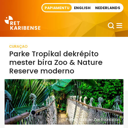
Direct naar artikel
PAPIAMENTU
ENGLISH
NEDERLANDS
CURAÇAO
Parke Tropikal dekrépito
mester bira Zoo & Nature
Reserve moderno
Portrèt: Curaçao Zoo Foundation