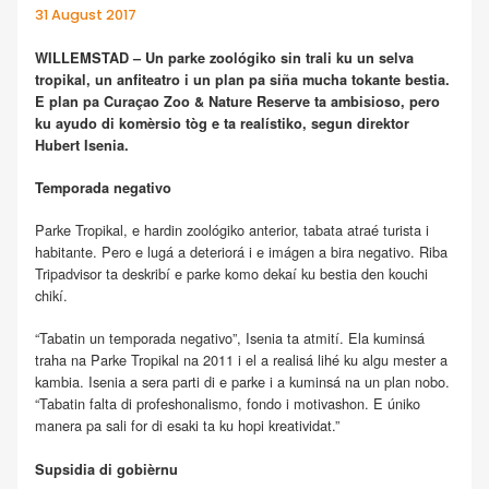
31 August 2017
WILLEMSTAD – Un parke zoológiko sin trali ku un selva
tropikal, un anfiteatro i un plan pa siña mucha tokante bestia.
E plan pa Curaçao Zoo & Nature Reserve ta ambisioso, pero
ku ayudo di komèrsio tòg e ta realístiko, segun direktor
Hubert Isenia.
Temporada negativo
Parke Tropikal, e hardin zoológiko anterior, tabata atraé turista i
habitante. Pero e lugá a deteriorá i e imágen a bira negativo. Riba
Tripadvisor ta deskribí e parke komo dekaí ku bestia den kouchi
chikí.
“Tabatin un temporada negativo”, Isenia ta atmití. Ela kuminsá
traha na Parke Tropikal na 2011 i el a realisá lihé ku algu mester a
kambia. Isenia a sera parti di e parke i a kuminsá na un plan nobo.
“Tabatin falta di profeshonalismo, fondo i motivashon. E úniko
manera pa sali for di esaki ta ku hopi kreatividat.”
Supsidia di gobièrnu