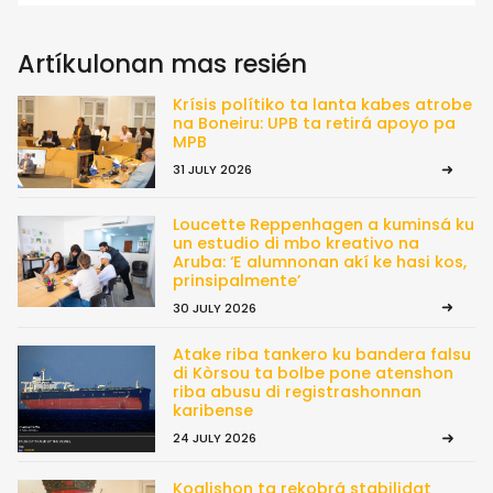
Artíkulonan mas resién
Krísis polítiko ta lanta kabes atrobe
na Boneiru: UPB ta retirá apoyo pa
MPB
31 JULY 2026
Loucette Reppenhagen a kuminsá ku
un estudio di mbo kreativo na
Aruba: ‘E alumnonan akí ke hasi kos,
prinsipalmente’
30 JULY 2026
Atake riba tankero ku bandera falsu
di Kòrsou ta bolbe pone atenshon
riba abusu di registrashonnan
karibense
24 JULY 2026
Koalishon ta rekobrá stabilidat