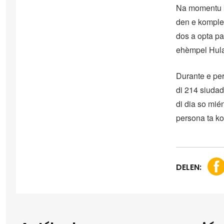
Na momentu k
den e komple
dos a opta pa
ehèmpel Hula
Durante e per
di 214 siudad
di dia so mié
persona ta kos
DELEN: