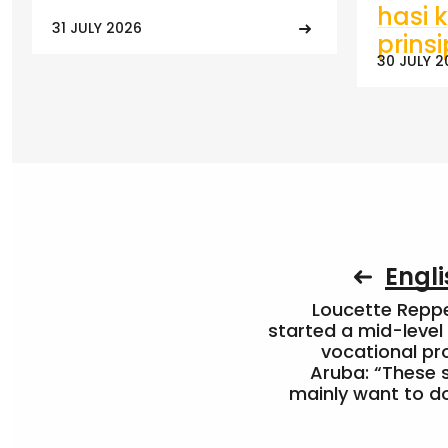
hasi k
31 JULY 2026
prins
30 JULY 2
Engli
Loucette Rep
started a mid-level
vocational pr
Aruba: “These 
mainly want to do