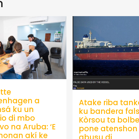
n
tte
enhagen a
Atake riba tank
sá ku un
ku bandera fals
io di mbo
Kòrsou ta bolb
ivo na Aruba: ‘E
pone atenshon 
onan akí ke
abusu di