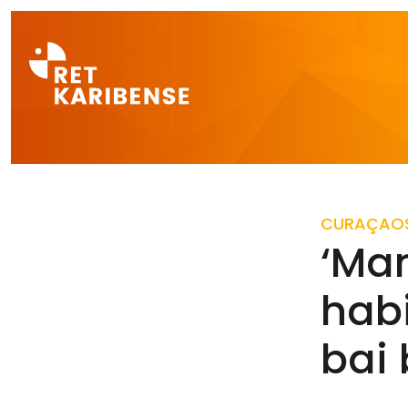
Direct naar a
CURAÇAO
‘Man
habi
bai