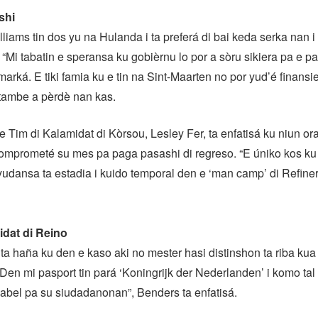
shi
iams tin dos yu na Hulanda i ta preferá di bai keda serka nan i
 “Mi tabatin e speransa ku gobièrnu lo por a sòru sikiera pa e p
marká. E tiki famia ku e tin na Sint-Maarten no por yud’é finans
tambe a pèrdè nan kas.
e Tim di Kalamidat di Kòrsou, Lesley Fer, ta enfatisá ku niun or
komprometé su mes pa paga pasashi di regreso. “E úniko kos ku
udansa ta estadia i kuido temporal den e ‘man camp’ di Refineri
dat di Reino
a haña ku den e kaso aki no mester hasi distinshon ta riba kua t
“Den mi pasport tin pará ‘Koningrijk der Nederlanden’ i komo ta
abel pa su siudadanonan”, Benders ta enfatisá.