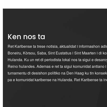
Ken nos ta
Ret Karibense ta trese notisia, aktualidat i informashon ad
Boneiru, Kòrsou, Saba, Sint Eustatius i Sint Maarten i di 
Hulanda. Ku un ret di periodista lokal nos ta sigui e desaro
Reino hulandes. Ademas e ret ta sigui komunidat antiano 
tumamentu di desishon polítiko na Den Haag ku tin konseku
pa e komunidat karibense na Hulanda. Ret Karibense ta i