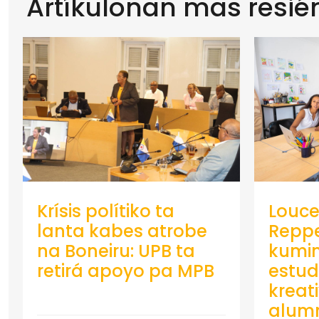
Artíkulonan mas resié
Krísis polítiko ta
Louce
lanta kabes atrobe
Repp
na Boneiru: UPB ta
kumin
retirá apoyo pa MPB
estud
kreat
alumn