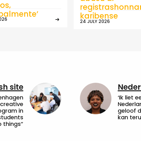
os,
registrashonna
ipalmente’
karibense
026
24 JULY 2026
sh site
Neder
penhagen
‘Ik liet 
 creative
Nederla
ogram in
geloof d
students
kan ter
 things”