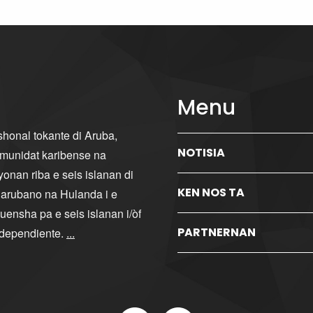
Menu
ishonal tokante di Aruba,
NOTISIA
komunidat karibense na
yonan riba e seis islanan di
KEN NOS TA
i arubano na Hulanda i e
ensha pa e seis islanan i/òf
PARTNERNAN
ndependiente.
...