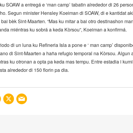
u SOAW a entregá e ‘man camp’ tabatin alrededor di 26 perso
ho. Segun minister Hensley Koeiman di SOAW, di e kantidat ak
 bai bèk Sint-Maarten. “Mas ku mitar a bai otro destinashon ma
nda miéntras ku sobrá a keda Kòrsou”, Koeiman a konfirmá.
iodo di un luna ku Refineria Isla a pone e ‘ man camp’ disponib
ano di Sint-Maarten a haña refugio temporal na Kòrsou. Algun 
ntras ku otronan a opta pa keda mas tempu. Entre estadia i kum
ta alrededor di 150 florin pa dia.