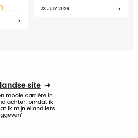
n
23 JULY 2026
landse site
een mooie carrière in
nd achter, omdat ik
at ik mijn eiland iets
uggeven’