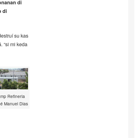
sonanan di
 di
destruí su kas
. “si mi keda
mp Refineria
sé Manuel Dias