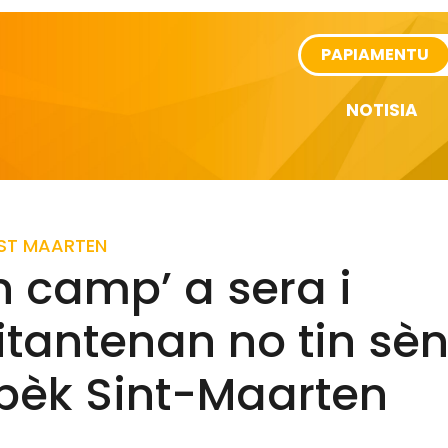
rtikel
PAPIAMENTU
NOTISIA
ST MAARTEN
 camp’ a sera i
tantenan no tin sè
 bèk Sint-Maarten