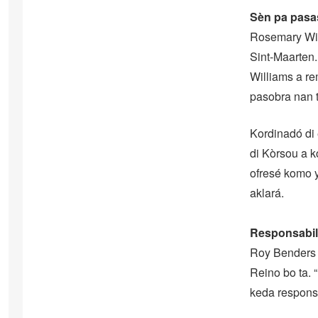
Sèn pa pasa
Rosemary Will
Sint-Maarten.
Williams a re
pasobra nan 
Kordinadó di 
di Kòrsou a 
ofresé komo y
aklará.
Responsabili
Roy Benders t
Reino bo ta. 
keda respons