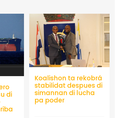
Koalishon ta rekobrá
stabilidat despues di
ero
simannan di lucha
u di
pa poder
e
riba