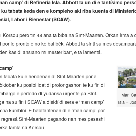
an camp’ di Refineria Isla. Abbott ta un di e tantísimo per
 ku tabata keda den e kompleho aki riba kuenta di Ministerio
ial, Labor i Bienestar (SOAW).
di Kòrsou pero tin 48 aña ta biba na Sint-Maarten. Orkan Irma a 
i por lo pronto e no ke bai bèk. Abbott ta sinti su mes desampará
den kas di ansiano mi mester bai”, e ta lamentá.
 camp’
n tabata ku e hendenan di Sint-Maarten por a
òktober ku posibilidat di prolongashon te ku fin di
mbargo e periodo di yudansa urgente pa Sint-
Man Ca
a na su fin i SOAW a disidí di sera e ‘man camp’
Isla – Jo
cha kumbiní. E habitantenan di e ‘man camp’ por
e regresá Sint-Maarten pagando nan mes pasashi
erka famia na Kòrsou.