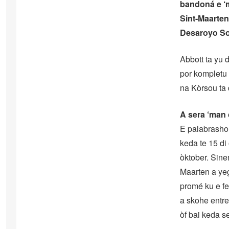
bandoná e ‘m
Sint-Maarten
Desaroyo Sos
Abbott ta yu 
por kompletu 
na Kòrsou ta 
A sera ‘man
E palabrasho
keda te 15 di 
òktober. Sine
Maarten a yeg
promé ku e fe
a skohe entr
òf bai keda s