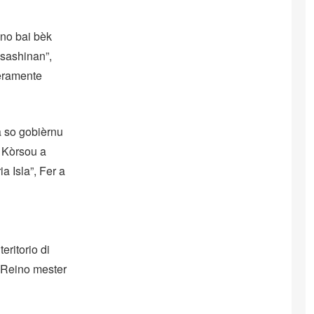
 no bai bèk
asashinan”,
ieramente
a so gobièrnu
 Kòrsou a
a Isla”, Fer a
eritorio di
l Reino mester