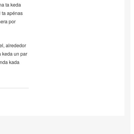
na ta keda
i ta apénas
nera por
el, alrededor
a keda un par
inda kada