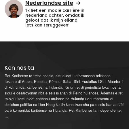
Nederlandse site
‘Ik liet een mooie carrière in
Nederland achter, omdat ik
geloof dat ik mijn eiland
iets kan teruggeven’
Ken nos ta
Ret Karibense ta trese notisia, aktualidat i informashon adishonal
tokante di Aruba, Boneiru, Kòrsou, Saba, Sint Eustatius i Sint Maarten i
di komunidat karibense na Hulanda. Ku un ret di periodista lokal nos ta
sigui e desaroyonan riba e seis islanan di Reino hulandes. Ademas e ret
ta sigui komunidat antiano i arubano na Hulanda i e tumamentu di
desishon polítiko na Den Haag ku tin konsekuensha pa e seis islanan i/òf
pa e komunidat karibense na Hulanda. Ret Karibense ta independiente.
...