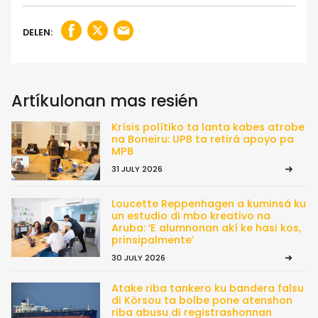
DELEN:
Artíkulonan mas resién
Krísis polítiko ta lanta kabes atrobe
na Boneiru: UPB ta retirá apoyo pa
MPB
31 JULY 2026
Loucette Reppenhagen a kuminsá ku
un estudio di mbo kreativo na
Aruba: ‘E alumnonan akí ke hasi kos,
prinsipalmente’
30 JULY 2026
Atake riba tankero ku bandera falsu
di Kòrsou ta bolbe pone atenshon
riba abusu di registrashonnan