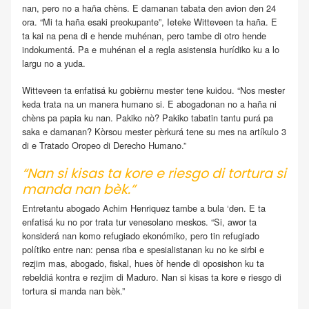
nan, pero no a haña chèns. E damanan tabata den avion den 24
ora. “Mi ta haña esaki preokupante”, Ieteke Witteveen ta haña. E
ta kai na pena di e hende muhénan, pero tambe di otro hende
indokumentá. Pa e muhénan el a regla asistensia hurídiko ku a lo
largu no a yuda.
Witteveen ta enfatisá ku gobièrnu mester tene kuidou. “Nos mester
keda trata na un manera humano si. E abogadonan no a haña ni
chèns pa papia ku nan. Pakiko nò? Pakiko tabatin tantu purá pa
saka e damanan? Kòrsou mester pèrkurá tene su mes na artíkulo 3
di e Tratado Oropeo di Derecho Humano.”
“Nan si kisas ta kore e riesgo di tortura si
manda nan bèk.”
Entretantu abogado Achim Henriquez tambe a bula ‘den. E ta
enfatisá ku no por trata tur venesolano meskos. “Si, awor ta
konsiderá nan komo refugiado ekonómiko, pero tin refugiado
polítiko entre nan: pensa riba e spesialistanan ku no ke sirbi e
rezjim mas, abogado, fiskal, hues òf hende di oposishon ku ta
rebeldiá kontra e rezjim di Maduro. Nan si kisas ta kore e riesgo di
tortura si manda nan bèk.”