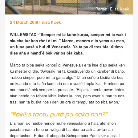
Portrèt: Elisa Koek
24 March 2018 | Elisa Koek
WILLEMSTAD -“Semper mi ta kohe kurpa, semper mi ta wak i
skucha tur kos rònt di mi.” Marco, manera e ta yama su mes,
un luna pasá a hui di Venezuela. Ya ta pa di tres bia, último
dies aña a mand’é bèk vários bia kaba.
Marco ta biba serka konosí di Venezuela i e ta kue djap serka ken
ku mester di dje. “Aworakí mi ta konstruyendo un kamber di baño.
Trabou simpel, pero mi ta gana algu.” Di un señora bisiña de bes
en kuando e ta haña kuminda ora e yud’é limpia kas. E miedu pa
nan mand’é bèk semper ta presente. “Espesialmente awor: ántes
niun hende no tabata kibra kabes ku nos, pero awor si nan ta nos
tras: nan ta buska nos i den un ora di tempu ata bo riba avion.”
“Pakiko tantu purá pa saka nan?”
E siman aki nuebe hende muhé venesolano a hala atenshon
pasobra nan a tene un wèlga di hamber pa asina evitá nan
deportashon. E duo di abogado Scheperboer-Parris ker a asistí