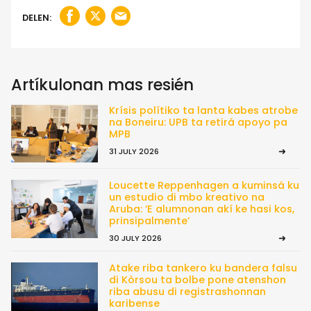
DELEN:
Artíkulonan mas resién
Krísis polítiko ta lanta kabes atrobe
na Boneiru: UPB ta retirá apoyo pa
MPB
31 JULY 2026
Loucette Reppenhagen a kuminsá ku
un estudio di mbo kreativo na
Aruba: ‘E alumnonan akí ke hasi kos,
prinsipalmente’
30 JULY 2026
Atake riba tankero ku bandera falsu
di Kòrsou ta bolbe pone atenshon
riba abusu di registrashonnan
karibense