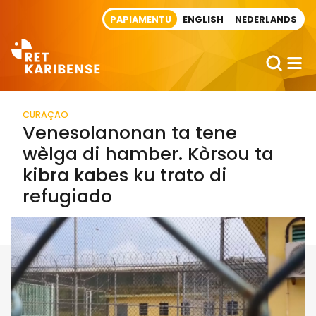
Direct naar artikel
PAPIAMENTU
ENGLISH
NEDERLANDS
CURAÇAO
Venesolanonan ta tene
wèlga di hamber. Kòrsou ta
kibra kabes ku trato di
refugiado