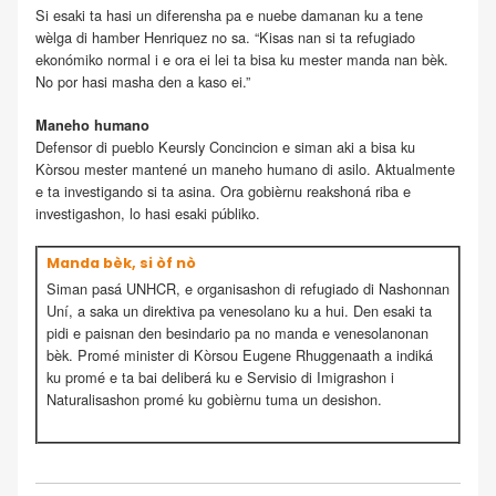
Si esaki ta hasi un diferensha pa e nuebe damanan ku a tene
wèlga di hamber Henriquez no sa. “Kisas nan si ta refugiado
ekonómiko normal i e ora ei lei ta bisa ku mester manda nan bèk.
No por hasi masha den a kaso ei.”
Maneho humano
Defensor di pueblo Keursly Concincion e siman aki a bisa ku
Kòrsou mester mantené un maneho humano di asilo. Aktualmente
e ta investigando si ta asina. Ora gobièrnu reakshoná riba e
investigashon, lo hasi esaki públiko.
Manda bèk, si òf nò
Siman pasá UNHCR, e organisashon di refugiado di Nashonnan
Uní, a saka un direktiva pa venesolano ku a hui. Den esaki ta
pidi e paisnan den besindario pa no manda e venesolanonan
bèk. Promé minister di Kòrsou Eugene Rhuggenaath a indiká
ku promé e ta bai deliberá ku e Servisio di Imigrashon i
Naturalisashon promé ku gobièrnu tuma un desishon.