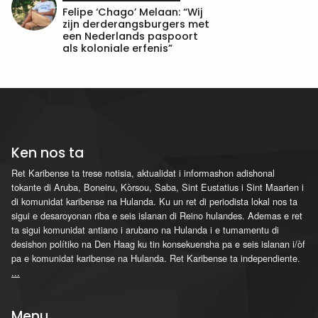
Felipe ‘Chago’ Melaan: “Wij
zijn derderangsburgers met
een Nederlands paspoort
als koloniale erfenis”
Ken nos ta
Ret Karibense ta trese notisia, aktualidat i informashon adishonal
tokante di Aruba, Boneiru, Kòrsou, Saba, Sint Eustatius i Sint Maarten i
di komunidat karibense na Hulanda. Ku un ret di periodista lokal nos ta
sigui e desaroyonan riba e seis islanan di Reino hulandes. Ademas e ret
ta sigui komunidat antiano i arubano na Hulanda i e tumamentu di
desishon polítiko na Den Haag ku tin konsekuensha pa e seis islanan i/òf
pa e komunidat karibense na Hulanda. Ret Karibense ta independiente.
...
Menu