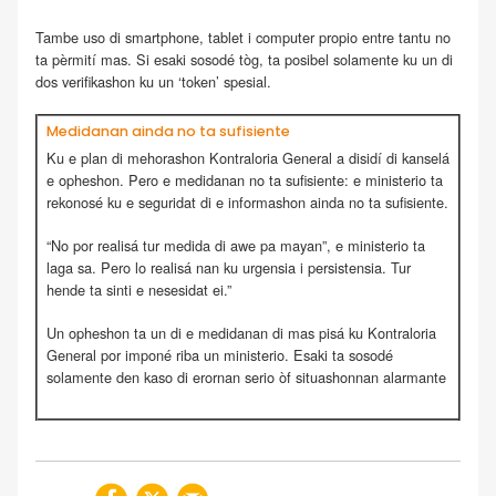
Tambe uso di smartphone, tablet i computer propio entre tantu no
ta pèrmití mas. Si esaki sosodé tòg, ta posibel solamente ku un di
dos verifikashon ku un ‘token’ spesial.
Medidanan ainda no ta sufisiente
Ku e plan di mehorashon Kontraloria General a disidí di kanselá
e opheshon. Pero e medidanan no ta sufisiente: e ministerio ta
rekonosé ku e seguridat di e informashon ainda no ta sufisiente.
“No por realisá tur medida di awe pa mayan”, e ministerio ta
laga sa. Pero lo realisá nan ku urgensia i persistensia. Tur
hende ta sinti e nesesidat ei.”
Un opheshon ta un di e medidanan di mas pisá ku Kontraloria
General por imponé riba un ministerio. Esaki ta sosodé
solamente den kaso di erornan serio òf situashonnan alarmante