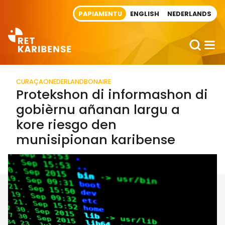
Direct naar artikel
PAPIAMENTU
ENGLISH
NEDERLANDS
CURAÇAO
NEDERLAND
BONAIRE
Protekshon di informashon di
gobièrnu añanan largu a
kore riesgo den
munisipionan karibense