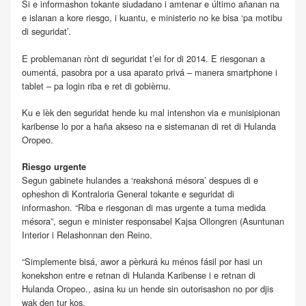
Si e informashon tokante siudadano i amtenar e último añanan na
e islanan a kore riesgo, i kuantu, e ministerio no ke bisa ‘pa motibu
di seguridat’.
E problemanan rònt di seguridat t’ei for di 2014. E riesgonan a
oumentá, pasobra por a usa aparato privá – manera smartphone i
tablet – pa login riba e ret di gobièrnu.
Ku e lèk den seguridat hende ku mal intenshon via e munisipionan
karibense lo por a haña akseso na e sistemanan di ret di Hulanda
Oropeo.
Riesgo urgente
Segun gabinete hulandes a ‘reakshoná mésora’ despues di e
opheshon di Kontraloria General tokante e seguridat di
informashon. “Riba e riesgonan di mas urgente a tuma medida
mésora”, segun e minister responsabel Kajsa Ollongren (Asuntunan
Interior i Relashonnan den Reino.
“Simplemente bisá, awor a pèrkurá ku ménos fásil por hasi un
konekshon entre e retnan di Hulanda Karibense i e retnan di
Hulanda Oropeo., asina ku un hende sin outorisashon no por djis
wak den tur kos.