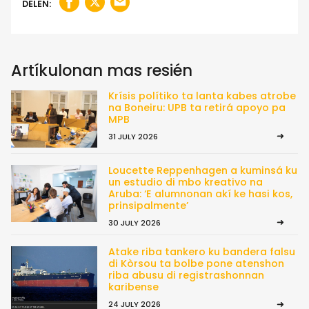
DELEN:
Artíkulonan mas resién
Krísis polítiko ta lanta kabes atrobe
na Boneiru: UPB ta retirá apoyo pa
MPB
31 JULY 2026
Loucette Reppenhagen a kuminsá ku
un estudio di mbo kreativo na
Aruba: ‘E alumnonan akí ke hasi kos,
prinsipalmente’
30 JULY 2026
Atake riba tankero ku bandera falsu
di Kòrsou ta bolbe pone atenshon
riba abusu di registrashonnan
karibense
24 JULY 2026