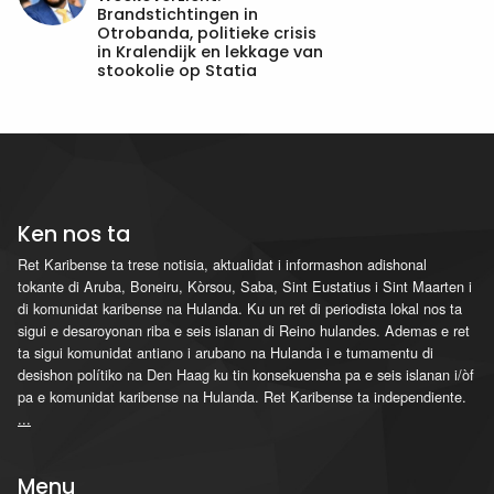
Brandstichtingen in
Otrobanda, politieke crisis
in Kralendijk en lekkage van
stookolie op Statia
Ken nos ta
Ret Karibense ta trese notisia, aktualidat i informashon adishonal
tokante di Aruba, Boneiru, Kòrsou, Saba, Sint Eustatius i Sint Maarten i
di komunidat karibense na Hulanda. Ku un ret di periodista lokal nos ta
sigui e desaroyonan riba e seis islanan di Reino hulandes. Ademas e ret
ta sigui komunidat antiano i arubano na Hulanda i e tumamentu di
desishon polítiko na Den Haag ku tin konsekuensha pa e seis islanan i/òf
pa e komunidat karibense na Hulanda. Ret Karibense ta independiente.
...
Menu