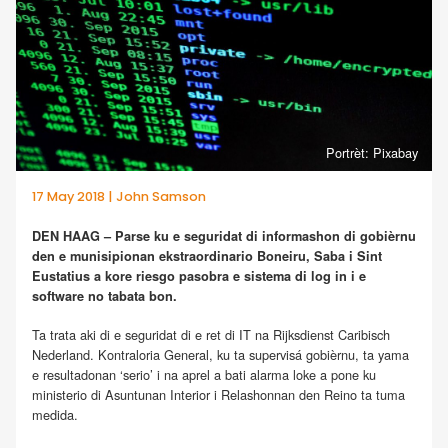
Portrèt: Pixabay
17 May 2018 | John Samson
DEN HAAG – Parse ku e seguridat di informashon di gobièrnu
den e munisipionan ekstraordinario Boneiru, Saba i Sint
Eustatius a kore riesgo pasobra e sistema di log in i e
software no tabata bon.
Ta trata aki di e seguridat di e ret di IT na Rijksdienst Caribisch
Nederland. Kontraloria General, ku ta supervisá gobièrnu, ta yama
e resultadonan ‘serio’ i na aprel a bati alarma loke a pone ku
ministerio di Asuntunan Interior i Relashonnan den Reino ta tuma
medida.