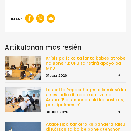
DELEN:
Artíkulonan mas resién
Krísis polítiko ta lanta kabes atrobe
na Boneiru: UPB ta retirá apoyo pa
MPB
31 JULY 2026
Loucette Reppenhagen a kuminsá ku
un estudio di mbo kreativo na
Aruba: ‘E alumnonan akí ke hasi kos,
prinsipalmente’
30 JULY 2026
Atake riba tankero ku bandera falsu
di Kòrsou ta bolbe pone atenshon