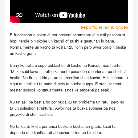
Reportahe na hulandes
E fundashon a spera di por prevení seramentu di e asil pasobra si
hopi hende bin skohe un kachó òf pushi e gastunan lo baha.
Normalmente un kachó ta kosta 125 florin pero awor por bin buska
un kachó grátis.
Berry ke trata e superpoblashon di kachó na Kòrsou mas fuerte:
“Mi ke subi kaya i stratégikamente pasa den e barionan pa sterilisá
bestia. No tin sentido pa un bia sterilisá shen kachó. E kachónan ta
sigui multipliká i ta haña di seis te nuebe puppy. E sterilisamentu
mester sosodé kontinuamente, i nos ke empeñá pa esaki.”
Ku un asil pa bestia bo por yuda ku un problema un ratu, pero no
ta un solushon struktural. Awor nos ta buska spònser pa nos
proyekto di sterilisashon.
No ta kla te ki dia por pasa buska e bestianan grátis. Esei ta
dependé di e kantidat di adopshon e tempu binidero.