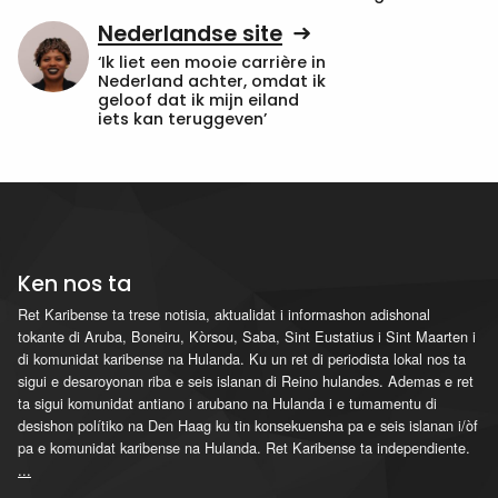
Nederlandse site
‘Ik liet een mooie carrière in
Nederland achter, omdat ik
geloof dat ik mijn eiland
iets kan teruggeven’
Ken nos ta
Ret Karibense ta trese notisia, aktualidat i informashon adishonal
tokante di Aruba, Boneiru, Kòrsou, Saba, Sint Eustatius i Sint Maarten i
di komunidat karibense na Hulanda. Ku un ret di periodista lokal nos ta
sigui e desaroyonan riba e seis islanan di Reino hulandes. Ademas e ret
ta sigui komunidat antiano i arubano na Hulanda i e tumamentu di
desishon polítiko na Den Haag ku tin konsekuensha pa e seis islanan i/òf
pa e komunidat karibense na Hulanda. Ret Karibense ta independiente.
...