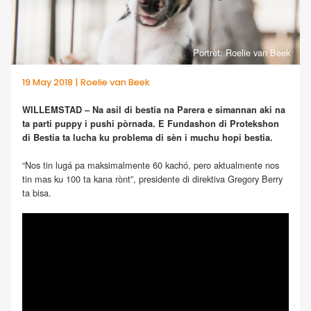
Portrèt: Roelie van Beek
19 May 2018 | Roelie van Beek
WILLEMSTAD – Na asil di bestia na Parera e simannan aki na
ta parti puppy i pushi pòrnada. E Fundashon di Protekshon
di Bestia ta lucha ku problema di sèn i muchu hopi bestia.
“Nos tin lugá pa maksimalmente 60 kachó, pero aktualmente nos
tin mas ku 100 ta kana rònt”, presidente di direktiva Gregory Berry
ta bisa.