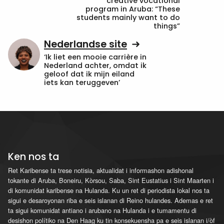
creative vocational
program in Aruba: “These
students mainly want to do
things”
Nederlandse site
‘Ik liet een mooie carrière in
Nederland achter, omdat ik
geloof dat ik mijn eiland
iets kan teruggeven’
Ken nos ta
Ret Karibense ta trese notisia, aktualidat i informashon adishonal
tokante di Aruba, Boneiru, Kòrsou, Saba, Sint Eustatius i Sint Maarten i
di komunidat karibense na Hulanda. Ku un ret di periodista lokal nos ta
sigui e desaroyonan riba e seis islanan di Reino hulandes. Ademas e ret
ta sigui komunidat antiano i arubano na Hulanda i e tumamentu di
desishon polítiko na Den Haag ku tin konsekuensha pa e seis islanan i/òf