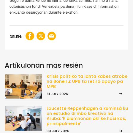
Segun e dama kende no kier a identifiká su mes, nan no a haña
outorisashon for di Venezuela pa duna niun klase di informashon
enkuanto desaroyonan durante elekshon.
DELEN:
Artíkulonan mas resién
Krísis polítiko ta lanta kabes atrobe
na Boneiru: UPB ta retirá apoyo pa
MPB
31 JULY 2026
Loucette Reppenhagen a kuminsá ku
un estudio di mbo kreativo na
Aruba: ‘E alumnonan akí ke hasi kos,
prinsipalmente’
30 JULY 2026