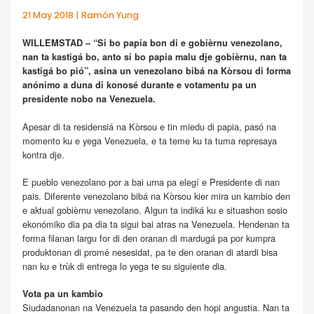
21 May 2018 | Ramón Yung
WILLEMSTAD – “Si bo papia bon di e gobièrnu venezolano,
nan ta kastigá bo, anto si bo papia malu dje gobièrnu, nan ta
kastigá bo pió”, asina un venezolano bibá na Kòrsou di forma
anónimo a duna di konosé durante e votamentu pa un
presidente nobo na Venezuela.
Apesar di ta residensiá na Kòrsou e tin miedu di papia, pasó na
momento ku e yega Venezuela, e ta teme ku ta tuma represaya
kontra dje.
E pueblo venezolano por a bai urna pa elegí e Presidente di nan
pais. Diferente venezolano bibá na Kòrsou kier mira un kambio den
e aktual gobièrnu venezolano. Algun ta indiká ku e situashon sosio
ekonómiko dia pa dia ta sigui bai atras na Venezuela. Hendenan ta
forma filanan largu for di den oranan di mardugá pa por kumpra
produktonan di promé nesesidat, pa te den oranan di atardi bisa
nan ku e trùk di entrega lo yega te su siguiente dia.
Vota pa un kambio
Siudadanonan na Venezuela ta pasando den hopi angustia. Nan ta