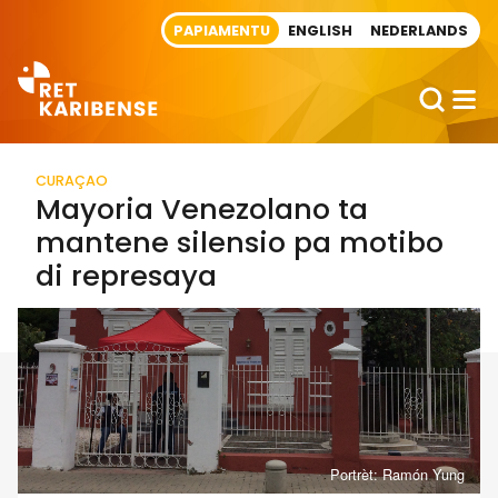
Direct naar artikel
PAPIAMENTU
ENGLISH
NEDERLANDS
CURAÇAO
Mayoria Venezolano ta
mantene silensio pa motibo
di represaya
Portrèt: Ramón Yung