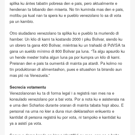
splika ku ántes tabatin pobresa den e pais, pero aktualmente e
hendenan ta bibando den miseria. No tin kuminda mas den e pais,
motibu pa kual nan ta spera ku e pueblo venezolano lo sa di vota
pa un kambio.
Otro siudadano venezolano ta splika ku e pueblo ta muriendo di
hamber. Un kilo di karni ta kostando 2000 i piku Bolivar, siendo ku
un obrero ta gana 400 Bolivar, miéntras ku un trahadó di PdVSA ta
gana un sueldo mínimo di 800 Bolivar pa luna. “Ta algu apsurdo ku
un hende mester traha algun luna pa por kumpra un kilo di karni.
Preisnan den e pais ta oumentá di mainta pa atardi. Pa kolmo no
tin produktonan di alimentashon, pues e situashon ta birando aun
mas pió na Venezuela.”
Secrecia votamentu
Venezolanonan ku ta di forma legal i a registrá nan mes na e
konsulado venezolano por a bai vota. Por a nota ku e asistensia na
e urna den Scharloo durante oranan di mainta tabata hopi abou. E
personal na urna no kier a duna niun deklarashon enkuento e
kantidat di persona registrá ku por vota, ni tampoko e kantidat ku
ya a asistí pa vota.