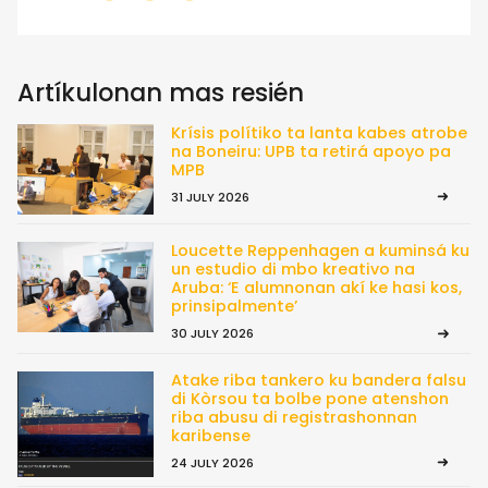
Artíkulonan mas resién
Krísis polítiko ta lanta kabes atrobe
na Boneiru: UPB ta retirá apoyo pa
MPB
31 JULY 2026
Loucette Reppenhagen a kuminsá ku
un estudio di mbo kreativo na
Aruba: ‘E alumnonan akí ke hasi kos,
prinsipalmente’
30 JULY 2026
Atake riba tankero ku bandera falsu
di Kòrsou ta bolbe pone atenshon
riba abusu di registrashonnan
karibense
24 JULY 2026