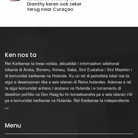
Dianthy keren ook zeker
terug naar Curaçao
Ken nos ta
Ret Karibense ta trese notisia, aktualidat i informashon adishonal
tokante di Aruba, Boneiru, Kòrsou, Saba, Sint Eustatius i Sint Maarten i
di komunidat karibense na Hulanda. Ku un ret di periodista lokal nos ta
sigui e desaroyonan riba e seis islanan di Reino hulandes. Ademas e ret
ta sigui komunidat antiano i arubano na Hulanda i e tumamentu di
desishon polítiko na Den Haag ku tin konsekuensha pa e seis islanan i/òf
pa e komunidat karibense na Hulanda. Ret Karibense ta independiente.
...
Menu