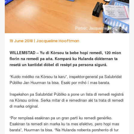
Portrèt: Jacqueline Hooftman
19 June 2018 | Jacqueline Hooftman
WILLEMSTAD – Yu di Kòrsou ta bebe hopi remedi, 120 mion
florin na remedi pa aña. Kompará ku Hulanda dòkternan ta
resetá un kantidat dòbel di resèpt pa persona sigurá.
“Kuido médiko na Kòrsou ta karu”, inspektor-general pa Salubridat
Públiko Jan Huurman ta bisa. Esaki por mihó í mas barata.
Inspekshon pa Salubridat Públiko a pone un lista di remedi registrá
na Kòrsou online. Serka mitar di e remedinan aki ta trata di remedi
di marka original.
“Por remplasá esakinan pa un gran parti ku remedi genériko.
Esakinan ta remedi sin marka ku ta mes efektivo, pero hopi mas
barata”, Huurman ta bisa. “Na Hulanda nobenta porshento di tur