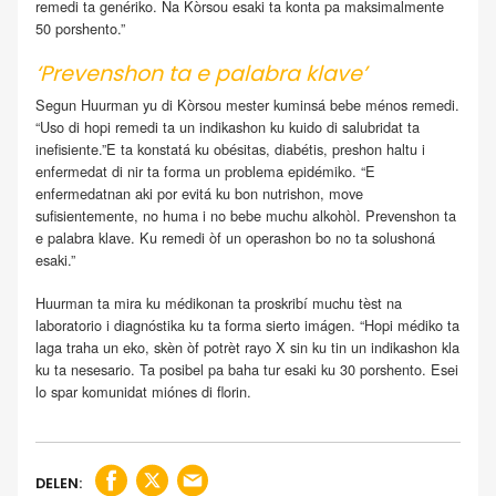
remedi ta genériko. Na Kòrsou esaki ta konta pa maksimalmente
50 porshento.”
‘Prevenshon ta e palabra klave’
Segun Huurman yu di Kòrsou mester kuminsá bebe ménos remedi.
“Uso di hopi remedi ta un indikashon ku kuido di salubridat ta
inefisiente.”E ta konstatá ku obésitas, diabétis, preshon haltu i
enfermedat di nir ta forma un problema epidémiko. “E
enfermedatnan aki por evitá ku bon nutrishon, move
sufisientemente, no huma i no bebe muchu alkohòl. Prevenshon ta
e palabra klave. Ku remedi òf un operashon bo no ta solushoná
esaki.”
Huurman ta mira ku médikonan ta proskribí muchu tèst na
laboratorio i diagnóstika ku ta forma sierto imágen. “Hopi médiko ta
laga traha un eko, skèn òf potrèt rayo X sin ku tin un indikashon kla
ku ta nesesario. Ta posibel pa baha tur esaki ku 30 porshento. Esei
lo spar komunidat miónes di florin.
DELEN: