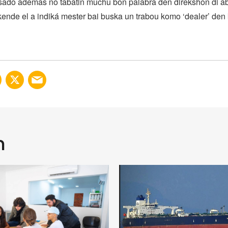
sado ademas no tabatin muchu bon palabra den direkshon di 
kende el a indiká mester bai buska un trabou komo ‘dealer’ den
n