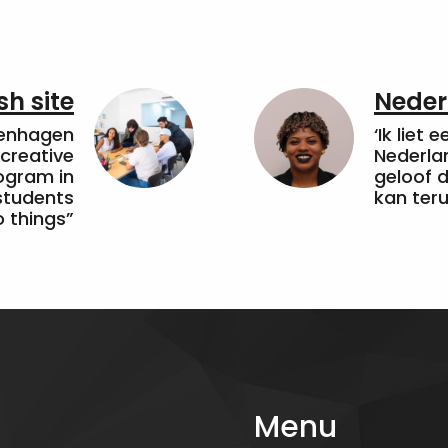
sh site
Neder
penhagen
‘Ik liet 
 creative
Nederla
ogram in
geloof d
students
kan ter
 things”
Menu