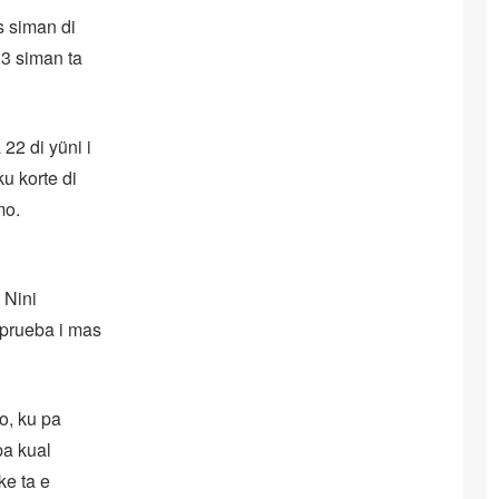
s siman di
 3 siman ta
 22 di yüni i
u korte di
mo.
 Nini
 prueba i mas
o, ku pa
pa kual
ke ta e