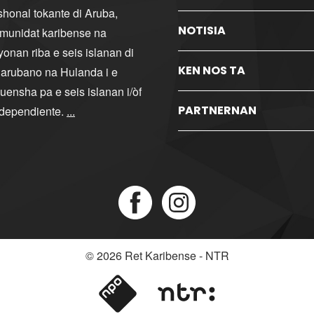
ishonal tokante di Aruba,
NOTISIA
komunidat karibense na
yonan riba e seis islanan di
KEN NOS TA
i arubano na Hulanda i e
ensha pa e seis islanan i/òf
PARTNERNAN
ndependiente.
...
© 2026
Ret Karibense - NTR