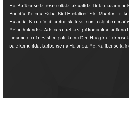
Ret Karibense ta trese notisia, aktualidat i informashon ad
Boneiru, Kòrsou, Saba, Sint Eustatius i Sint Maarten i di 
Hulanda. Ku un ret di periodista lokal nos ta sigui e desaro
Reino hulandes. Ademas e ret ta sigui komunidat antiano 
tumamentu di desishon polítiko na Den Haag ku tin konseku
pa e komunidat karibense na Hulanda. Ret Karibense ta i