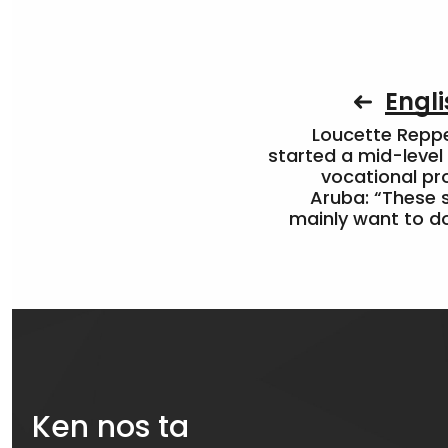
Engli
Loucette Rep
started a mid-level
vocational pr
Aruba: “These 
mainly want to do
Ken nos ta