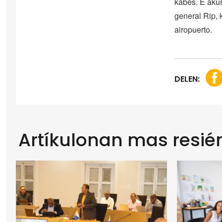
kabes. E aku
general Rip, 
airopuerto.
DELEN:
Artíkulonan mas resié