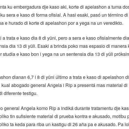
ta ku embergadura dje kaso aki, korte di apelashon a tuma do
u sera e kaso di forma ofisial. A hasi esaki, pasó un término di
 e hurado di korte di apelashon por a yega na un veredikto.
 a trata e kaso dia 8 di yüni, pero a sera e kaso ofisialmente dia
ensia dia 13 di yüli. Esaki a brinda poko mas espasio di manera k
 studia e kaso bon i yega na un sentensia dia 13 di yüli próksi
ashon dianan 6,7 i 8 di yüni último a trata e kaso di apelashon di
kual abogado general Angela i Rip a presentá mas material di
 diferente testigu.
o general Angela komo Rip a indiká durante tratamentu dje kas
bliko tin sufisiente material di prueba kontra e akusado, motibu 
bliko ta keda para riba un kastigu di 26 aña pa e akusado. Pa lo