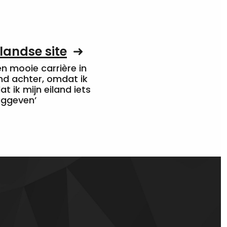
landse site
een mooie carrière in
nd achter, omdat ik
at ik mijn eiland iets
uggeven’