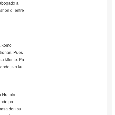
 abogado a
shon di entre
tá komo
otronan. Pues
u kliente. Pa
ende, sin ku
io Helmin
hende pa
 pasa den su