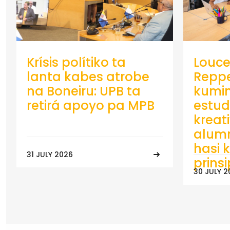
Krísis polítiko ta
Louce
lanta kabes atrobe
Repp
na Boneiru: UPB ta
kumin
retirá apoyo pa MPB
estud
kreat
alumn
hasi k
31 JULY 2026
prins
30 JULY 2