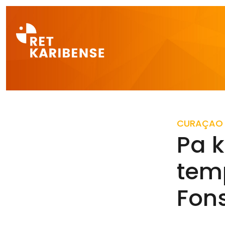
Direct naar a
CURAÇAO
Pa 
temp
Fons