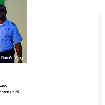
t: Ramón Yung
 kaso
ntensia di