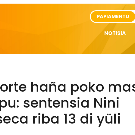
rtikel
PAPIAMENTU
NOTISIA
korte haña poko ma
u: sentensia Nini
eca riba 13 di yüli