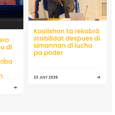
Koalishon ta rekobrá
stabilidat despues di
ero
simannan di lucha
u di
pa poder
e
riba
n
23 JULY 2026