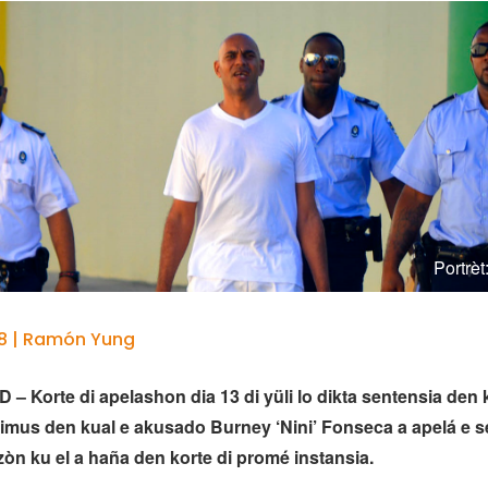
Portrè
18 | Ramón Yung
 Korte di apelashon dia 13 di yüli lo dikta sentensia den
us den kual e akusado Burney ‘Nini’ Fonseca a apelá e se
izòn ku el a haña den korte di promé instansia.