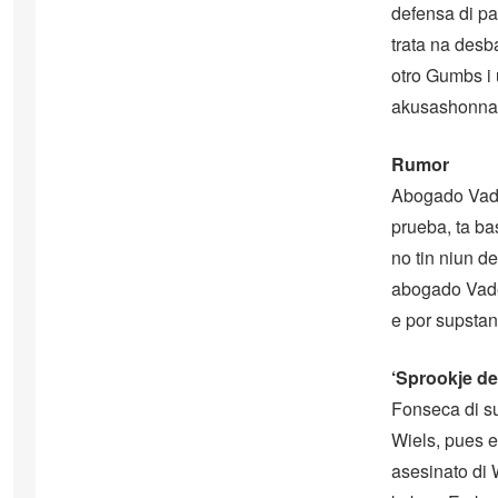
defensa di pa
trata na desb
otro Gumbs i 
akusashonna
Rumor
Abogado Vader
prueba, ta ba
no tin niun d
abogado Vader
e por supstan
‘Sprookje de
Fonseca di su
Wiels, pues e
asesinato di 