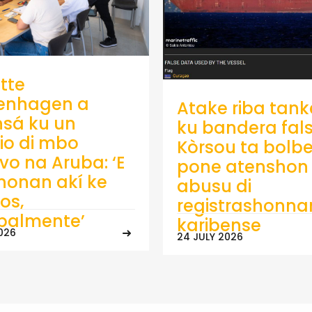
tte
enhagen a
Atake riba tank
sá ku un
ku bandera fals
io di mbo
Kòrsou ta bolb
ivo na Aruba: ‘E
pone atenshon 
onan akí ke
abusu di
os,
registrashonna
ipalmente’
karibense
026
24 JULY 2026