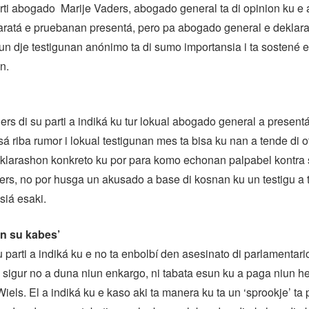
rti abogado Marije Vaders, abogado general ta di opinion ku e
aratá e pruebanan presentá, pero pa abogado general e deklara
un dje testigunan anónimo ta di sumo importansia i ta sostené e
n.
s di su parti a indiká ku tur lokual abogado general a presen
sá riba rumor i lokual testigunan mes ta bisa ku nan a tende di 
eklarashon konkreto ku por para komo echonan palpabel kontra s
s, no por husga un akusado a base di kosnan ku un testigu a t
siá esaki.
n su kabes’
 parti a indiká ku e no ta enbolbí den asesinato di parlamentar
 sigur no a duna niun enkargo, ni tabata esun ku a paga niun 
Wiels. El a indiká ku e kaso aki ta manera ku ta un ‘sprookje’ ta