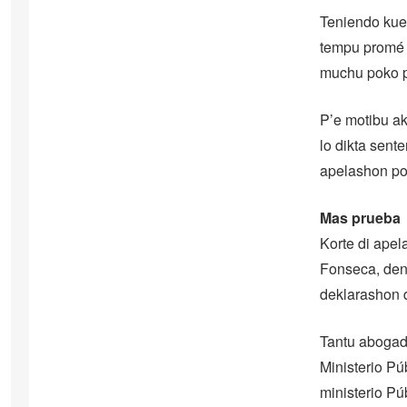
Teniendo kuen
tempu promé k
muchu poko pa
P’e motibu aki
lo dikta sent
apelashon por
Mas prueba
Korte di apel
Fonseca, den 
deklarashon di
Tantu abogad
Ministerio Pú
ministerio Pú