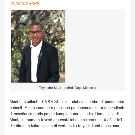
Thyandro Maal
Thyandro Maal – potrèt: Deya Mensche
Maal ta studiante di VSB St. Jozef, alabes miembro di parlamento
hubenil. E ta sumamente preokupá pa hóbennan ku ta dependiente
di enseñansa grátis pa por kompletá nan estudio. Den e kaso di
Maal, su mama a fayesé ora esaki tabatin solamente 10 aña i fo’i
dje dia ei ta kobra sosten di wérfano ku ta yuda kubri e gastunan.