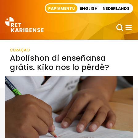
Direct naar artikel
PAPIAMENTU
ENGLISH
NEDERLANDS
CURAÇAO
Abolishon di enseñansa
grátis. Kiko nos lo pèrdè?