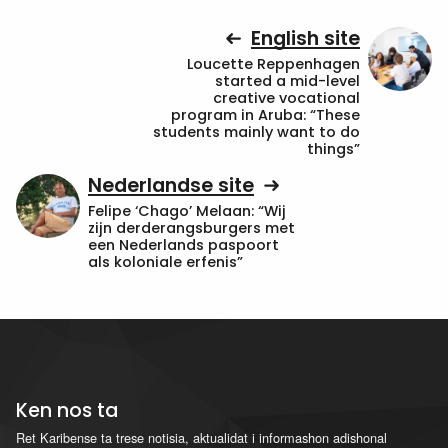
English site
Loucette Reppenhagen
started a mid-level
creative vocational
program in Aruba: “These
students mainly want to do
things”
Nederlandse site
Felipe ‘Chago’ Melaan: “Wij
zijn derderangsburgers met
een Nederlands paspoort
als koloniale erfenis”
Ken nos ta
Ret Karibense ta trese notisia, aktualidat i informashon adishonal