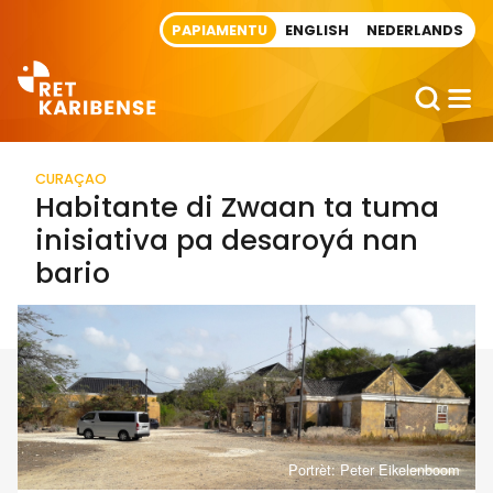
Direct naar artikel
PAPIAMENTU
ENGLISH
NEDERLANDS
CURAÇAO
Habitante di Zwaan ta tuma
inisiativa pa desaroyá nan
bario
Portrèt: Peter Eikelenboom