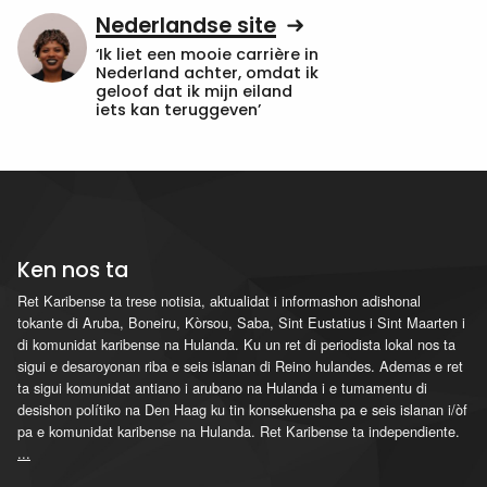
Nederlandse site
‘Ik liet een mooie carrière in
Nederland achter, omdat ik
geloof dat ik mijn eiland
iets kan teruggeven’
Ken nos ta
Ret Karibense ta trese notisia, aktualidat i informashon adishonal
tokante di Aruba, Boneiru, Kòrsou, Saba, Sint Eustatius i Sint Maarten i
di komunidat karibense na Hulanda. Ku un ret di periodista lokal nos ta
sigui e desaroyonan riba e seis islanan di Reino hulandes. Ademas e ret
ta sigui komunidat antiano i arubano na Hulanda i e tumamentu di
desishon polítiko na Den Haag ku tin konsekuensha pa e seis islanan i/òf
pa e komunidat karibense na Hulanda. Ret Karibense ta independiente.
...