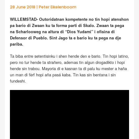
28 June 2018 | Peter Eikelenboom
WILLEMSTAD- Outoridatnan kompetente no tin hopi atenshon
pa bario di Zwaan ku ta forma parti di Skalo. Zwaan ta pega
na Scharlooweg na altura di “Dios Yudami” i ofisina di
Defensor di Pueblo. Sint Jago ta e bario ku ta pega na dje
pariba.
Ta biba entre setentisinku i shen hende den e bario. Tin hopi latino,
pero no tur hende ta strañero, ademas tin algun drogadikto i hopi
hende sin trabou. Mayoria di e kasnan ta di palu ku mester a haña
un man di fèrf hopi aña pasá kaba. Tin kas sin bentana i sin
fundeshi.