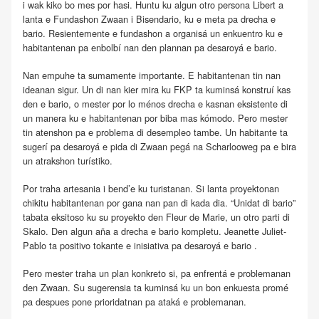
i wak kiko bo mes por hasi. Huntu ku algun otro persona Libert a
lanta e Fundashon Zwaan i Bisendario, ku e meta pa drecha e
bario. Resientemente e fundashon a organisá un enkuentro ku e
habitantenan pa enbolbí nan den plannan pa desaroyá e bario.
Nan empuhe ta sumamente importante. E habitantenan tin nan
ideanan sigur. Un di nan kier mira ku FKP ta kuminsá konstruí kas
den e bario, o mester por lo ménos drecha e kasnan eksistente di
un manera ku e habitantenan por biba mas kómodo. Pero mester
tin atenshon pa e problema di desempleo tambe. Un habitante ta
sugerí pa desaroyá e pida di Zwaan pegá na Scharlooweg pa e bira
un atrakshon turístiko.
Por traha artesania i bend’e ku turistanan. Si lanta proyektonan
chikitu habitantenan por gana nan pan di kada dia. “Unidat di bario”
tabata eksitoso ku su proyekto den Fleur de Marie, un otro parti di
Skalo. Den algun aña a drecha e bario kompletu. Jeanette Juliet-
Pablo ta positivo tokante e inisiativa pa desaroyá e bario .
Pero mester traha un plan konkreto si, pa enfrentá e problemanan
den Zwaan. Su sugerensia ta kuminsá ku un bon enkuesta promé
pa despues pone prioridatnan pa ataká e problemanan.