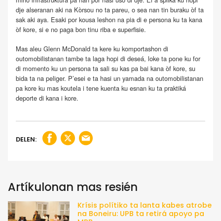
dje alseranan aki na Kòrsou no ta pareu, o sea nan tin buraku òf ta
sak aki aya. Esaki por kousa leshon na pia di e persona ku ta kana
òf kore, si e no paga bon tinu riba e superfisie.
Mas aleu Glenn McDonald ta kere ku komportashon di
outomobilistanan tambe ta laga hopi di deseá, loke ta pone ku for
di momento ku un persona ta sali su kas pa bai kana òf kore, su
bida ta na peliger. P’esei e ta hasi un yamada na outomobilistanan
pa kore ku mas koutela i tene kuenta ku esnan ku ta praktiká
deporte di kana i kore.
DELEN:
Artíkulonan mas resién
Krísis polítiko ta lanta kabes atrobe
na Boneiru: UPB ta retirá apoyo pa