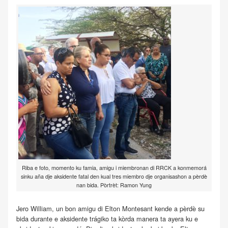
Riba e foto, momento ku famia, amigu i miembronan di RRCK a konmemorá
sinku aña dje aksidente fatal den kual tres miembro dje organisashon a pèrdè
nan bida. Pòrtrèt: Ramon Yung
Jero William, un bon amigu di Elton Montesant kende a pèrdè su
bida durante e aksidente trágiko ta kòrda manera ta ayera ku e