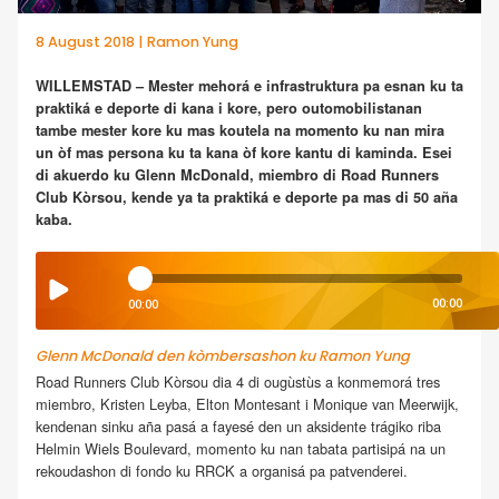
8 August 2018 | Ramon Yung
WILLEMSTAD – Mester mehorá e infrastruktura pa esnan ku ta
praktiká e deporte di kana i kore, pero outomobilistanan
tambe mester kore ku mas koutela na momento ku nan mira
un òf mas persona ku ta kana òf kore kantu di kaminda. Esei
di akuerdo ku Glenn McDonald, miembro di Road Runners
Club Kòrsou, kende ya ta praktiká e deporte pa mas di 50 aña
kaba.
00:00
00:00
Glenn McDonald den kòmbersashon ku Ramon Yung
Road Runners Club Kòrsou dia 4 di ougùstùs a konmemorá tres
miembro, Kristen Leyba, Elton Montesant i Monique van Meerwijk,
kendenan sinku aña pasá a fayesé den un aksidente trágiko riba
Helmin Wiels Boulevard, momento ku nan tabata partisipá na un
rekoudashon di fondo ku RRCK a organisá pa patvenderei.