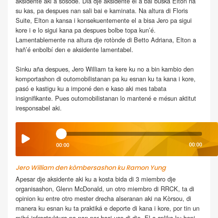
aksidente aki a sosodé. Dia dje aksidente el a bai buska Elton na
su kas, pa despues nan sali bai e kaminata. Na altura di Floris
Suite, Elton a kansa i konsekuentemente el a bisa Jero pa sigui
kore i e lo sigui kana pa despues bolbe topa kun’é.
Lamentablemente na altura dje rotònde di Betto Adriana, Elton a
hañ’é enbolbí den e aksidente lamentabel.
Sinku aña despues, Jero William ta kere ku no a bin kambio den
komportashon di outomobilistanan pa ku esnan ku ta kana i kore,
pasó e kastigu ku a imponé den e kaso aki mes tabata
insignifikante. Pues outomobilistanan lo mantené e mésun aktitut
iresponsabel aki.
00:00
00:00
Jero William den kòmbersashon ku Ramon Yung
Apesar dje aksidente aki ku a kosta bida di 3 miembro dje
organisashon, Glenn McDonald, un otro miembro di RRCK, ta di
opinion ku entre otro mester drecha alseranan aki na Kòrsou, di
manera ku esnan ku ta praktiká e deporte di kana i kore, por tin un
mihó infrastruktura pa nan por hasi uso di dje. El a splika ku hopi