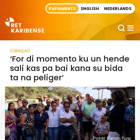
Direct naar artikel
PAPIAMENTU
ENGLISH
NEDERLANDS
CURAÇAO
‘For di momento ku un hende
sali kas pa bai kana su bida
ta na peliger’
Portrèt: Ramon Yung