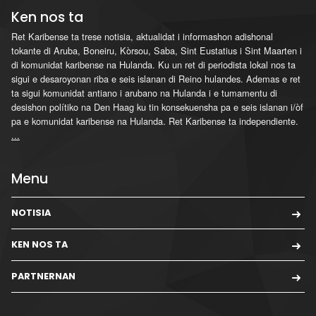
Ken nos ta
Ret Karibense ta trese notisia, aktualidat i informashon adishonal
tokante di Aruba, Boneiru, Kòrsou, Saba, Sint Eustatius i Sint Maarten i
di komunidat karibense na Hulanda. Ku un ret di periodista lokal nos ta
sigui e desaroyonan riba e seis islanan di Reino hulandes. Ademas e ret
ta sigui komunidat antiano i arubano na Hulanda i e tumamentu di
desishon polítiko na Den Haag ku tin konsekuensha pa e seis islanan i/òf
pa e komunidat karibense na Hulanda. Ret Karibense ta independiente.
...
Menu
NOTISIA
KEN NOS TA
PARTNERNAN