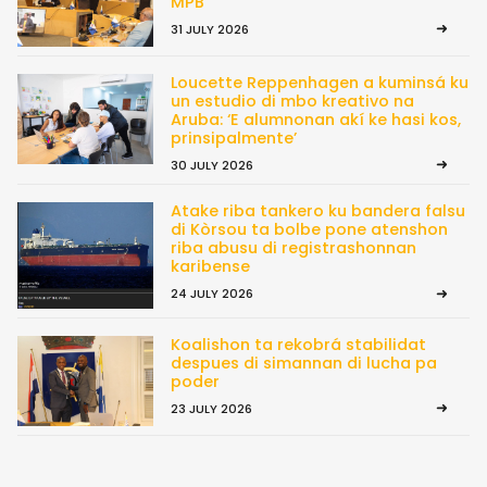
MPB
31 JULY 2026
Loucette Reppenhagen a kuminsá ku
un estudio di mbo kreativo na
Aruba: ‘E alumnonan akí ke hasi kos,
prinsipalmente’
30 JULY 2026
Atake riba tankero ku bandera falsu
di Kòrsou ta bolbe pone atenshon
riba abusu di registrashonnan
karibense
24 JULY 2026
Koalishon ta rekobrá stabilidat
despues di simannan di lucha pa
poder
23 JULY 2026