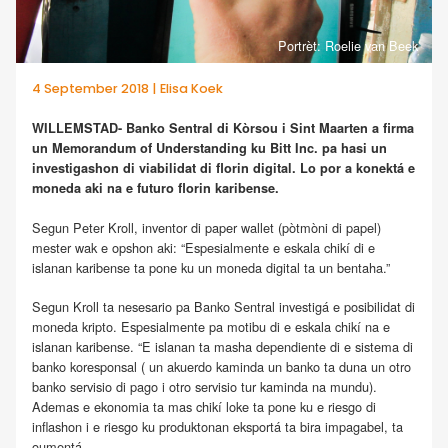
Portrèt: Roelie van Beek
4 September 2018 | Elisa Koek
WILLEMSTAD- Banko Sentral di Kòrsou i Sint Maarten a firma
un Memorandum of Understanding ku Bitt Inc. pa hasi un
investigashon di viabilidat di florin digital. Lo por a konektá e
moneda aki na e futuro florin karibense.
Segun Peter Kroll, inventor di paper wallet (pòtmòni di papel)
mester wak e opshon aki: “Espesialmente e eskala chikí di e
islanan karibense ta pone ku un moneda digital ta un bentaha.”
Segun Kroll ta nesesario pa Banko Sentral investigá e posibilidat di
moneda kripto. Espesialmente pa motibu di e eskala chikí na e
islanan karibense. “E islanan ta masha dependiente di e sistema di
banko koresponsal ( un akuerdo kaminda un banko ta duna un otro
banko servisio di pago i otro servisio tur kaminda na mundu).
Ademas e ekonomia ta mas chikí loke ta pone ku e riesgo di
inflashon i e riesgo ku produktonan eksportá ta bira impagabel, ta
oumentá.