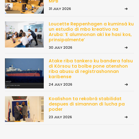
MPB
31 JULY 2026
Loucette Reppenhagen a kuminsá ku
un estudio di mbo kreativo na
Aruba: ‘E alumnonan akí ke hasi kos,
prinsipalmente’
30 JULY 2026
Atake riba tankero ku bandera falsu
di Kòrsou ta bolbe pone atenshon
riba abusu di registrashonnan
karibense
24 JULY 2026
Koalishon ta rekobrá stabilidat
despues di simannan di lucha pa
poder
23 JULY 2026