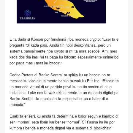
E ta duda si Kòrsou por funshoná riba moneda crypto: “Esei ta e
pregunta “di kada pais. Ainda tin hopi deskonfiansa, pero un
sistema parsialmente riba crypto si mi ta mira sosodé. Ami mes
kada dos dia kasi mi ta paga ku bitcoin: espesialmente online bo
por paga mas i mas ku bitcoin.”
Cedric Pieters di Banko Sentral ta splika ku un bitcoin no ta
meskos ku loke aktualmente banko ta wak ku Bitt Inc. “Bitcoin ta
un moneda virtual di un partido privá ku no tin sosten di niun
instansha. Loke nos ta wak aktualmente ta un moneda digital pa
Banko Sentral: ta e paisnan ta responsabel pa e balor di e
moneda.”
Esaki ta enserá ku ainda ta determiná e balor segun e kambio di
sèn imprimí, esta florin karibense ‘normal’. Sí t’asina ku ku por
kumpra i bende e moneda digital via e sistema di blockchain’