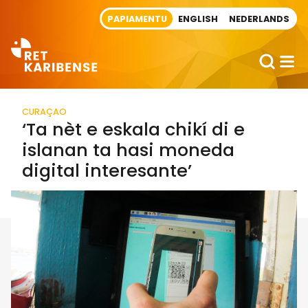
Direct naar artikel
PAPIAMENTU
ENGLISH
NEDERLANDS
CURAÇAO
‘Ta nèt e eskala chikí di e
islanan ta hasi moneda
digital interesante’