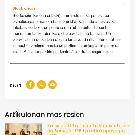
Block chain
Blockchain (kadena di blòki) ta un sistema ku por usa pa
establesé dato manera transferensha. Kaminda ántes esaki
tabata sosodé via un punto sentral òf un outoridat sentral
manera un banko, den kaso di blockchain no ta asina. Un
blockchain ta un kadena di dato ku ta wardá riba internet òf un
computer kaminda mas ku un partido tin un kopia, òf por mira
esaki. Asina tur partido por kontrolá si a traha segun regla.
DELEN:
Artíkulonan mas resién
Krísis polítiko ta lanta kabes atrobe
na Boneiru: UPB ta retirá apoyo pa