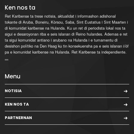
Ken nos ta
Ret Karibense ta trese notisia, aktualidat i informashon adishonal
tokante di Aruba, Boneiru, Kòrsou, Saba, Sint Eustatius i Sint Maarten i
di komunidat karibense na Hulanda. Ku un ret di periodista lokal nos ta
sigui e desaroyonan riba e seis islanan di Reino hulandes. Ademas e ret
ta sigui komunidat antiano i arubano na Hulanda i e tumamentu di
desishon polítiko na Den Haag ku tin konsekuensha pa e seis islanan i/òf
pa e komunidat karibense na Hulanda. Ret Karibense ta independiente.
...
Menu
NOTISIA
KEN NOS TA
PARTNERNAN