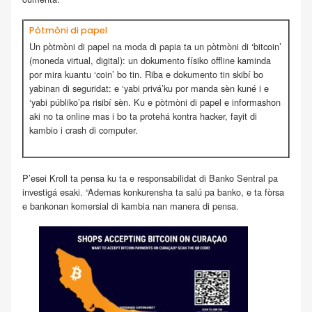
Pòtmòni di papel
Un pòtmòni di papel na moda di papia ta un pòtmòni di ‘bitcoin’
(moneda virtual, digital): un dokumento físiko offline kaminda
por mira kuantu ‘coin’ bo tin. Riba e dokumento tin skibí bo
yabinan di seguridat: e ‘yabi privá’ku por manda sèn kuné i e
‘yabi públiko’pa risibí sèn. Ku e pòtmòni di papel e informashon
aki no ta online mas i bo ta protehá kontra hacker, fayit di
kambio i crash di computer.
P’esei Kroll ta pensa ku ta e responsabilidat di Banko Sentral pa
investigá esaki. “Ademas konkurensha ta salú pa banko, e ta fòrsa
e bankonan komersial di kambia nan manera di pensa.