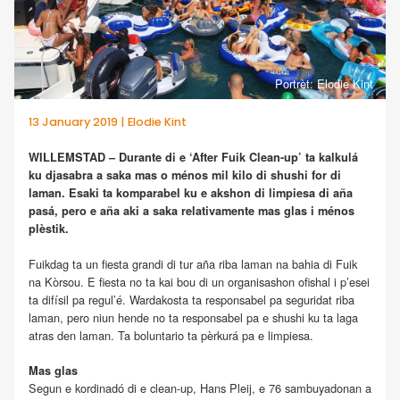
Portrèt: Elodie Kint
13 January 2019 | Elodie Kint
WILLEMSTAD – Durante di e ‘After Fuik Clean-up’ ta kalkulá
ku djasabra a saka mas o ménos mil kilo di shushi for di
laman. Esaki ta komparabel ku e akshon di limpiesa di aña
pasá, pero e aña aki a saka relativamente mas glas i ménos
plèstik.
Fuikdag ta un fiesta grandi di tur aña riba laman na bahia di Fuik
na Kòrsou. E fiesta no ta kai bou di un organisashon ofishal i p’esei
ta difísil pa regul’é. Wardakosta ta responsabel pa seguridat riba
laman, pero niun hende no ta responsabel pa e shushi ku ta laga
atras den laman. Ta boluntario ta pèrkurá pa e limpiesa.
Mas glas
Segun e kordinadó di e clean-up, Hans Pleij, e 76 sambuyadonan a