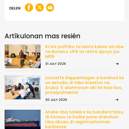
DELEN:
Artíkulonan mas resién
Krísis polítiko ta lanta kabes atrobe
na Boneiru: UPB ta retirá apoyo pa
MPB
31 JULY 2026
Loucette Reppenhagen a kuminsá ku
un estudio di mbo kreativo na
Aruba: ‘E alumnonan akí ke hasi kos,
prinsipalmente’
30 JULY 2026
Atake riba tankero ku bandera falsu
di Kòrsou ta bolbe pone atenshon
riba abusu di registrashonnan
karibense