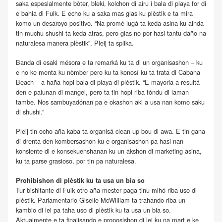
saka espesialmente bòter, bleki, kolchon di airu i bala di playa for di
e bahia di Fuik. E echo ku a saka mas glas ku plèstik e ta mira
komo un desaroyo positivo. “Na promé lugá ta keda asina ku ainda
tin muchu shushi ta keda atras, pero glas no por hasi tantu daño na
naturalesa manera plèstik”, Pleij ta splika.
Banda di esaki mésora e ta remarká ku ta di un organisashon – ku
e no ke menta ku nòmber pero ku ta konosí ku ta trata di Cabana
Beach – a haña hopi bala di playa di plèstik. “E mayoria a resultá
den e palunan di mangel, pero ta tin hopi riba fòndu di laman
tambe. Nos sambuyadónan pa e okashon aki a usa nan komo saku
di shushi.”
Pleij tin ocho aña kaba ta organisá clean-up bou di awa. E tin gana
di drenta den kombersashon ku e organisashon pa hasi nan
konsiente di e konsekuenshanan ku un akshon di marketing asina,
ku ta parse grasioso, por tin pa naturalesa.
Prohibishon di plèstik ku ta usa un bia so
Tur bishitante di Fuik otro aña mester paga tinu mihó riba uso di
plèstik. Parlamentario Giselle McWilliam ta trahando riba un
kambio di lei pa taha uso di plèstik ku ta usa un bia so.
Aktualmente e ta finalisando e proposishon di lei ku na mart e ke