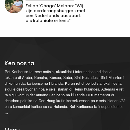
Felipe ‘Chago’ Melaan: “Wij
zijn derderangsburgers met
een Nederlands paspoort
als koloniale erfenis”
Ken nos ta
Ret Karibense ta trese notisia, aktualidat i informashon adishonal
tokante di Aruba, Boneiru, Kòrsou, Saba, Sint Eustatius i Sint Maarten i
di komunidat karibense na Hulanda. Ku un ret di periodista lokal nos ta
sigui e desaroyonan riba e seis islanan di Reino hulandes. Ademas e ret
ta sigui komunidat antiano i arubano na Hulanda i e tumamentu di
desishon polítiko na Den Haag ku tin konsekuensha pa e seis islanan i/òf
pa e komunidat karibense na Hulanda. Ret Karibense ta independiente.
...