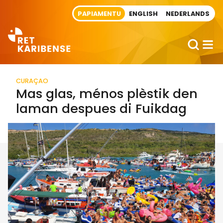
Direct naar artikel
PAPIAMENTU
ENGLISH
NEDERLANDS
CURAÇAO
Mas glas, ménos plèstik den
laman despues di Fuikdag