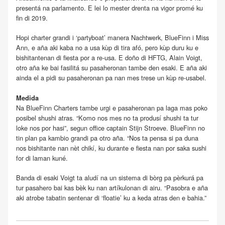
presentá na parlamento. E lei lo mester drenta na vigor promé ku
fin di 2019.
Hopi charter grandi i ‘partyboat’ manera Nachtwerk, BlueFinn i Miss
Ann, e aña aki kaba no a usa kùp di tira afó, pero kùp duru ku e
bishitantenan di fiesta por a re-usa. E doño di HFTG, Alain Voigt,
otro aña ke bai fasilitá su pasaheronan tambe den esaki. E aña aki
ainda el a pidi su pasaheronan pa nan mes trese un kùp re-usabel.
Medida
Na BlueFinn Charters tambe urgi e pasaheronan pa laga mas poko
posibel shushi atras. “Komo nos mes no ta produsí shushi ta tur
loke nos por hasi”, segun office captain Stijn Stroeve. BlueFinn no
tin plan pa kambio grandi pa otro aña. “Nos ta pensa si pa duna
nos bishitante nan nèt chikí, ku durante e fiesta nan por saka sushi
for di laman kuné.
Banda di esaki Voigt ta aludí na un sistema di bòrg pa pèrkurá pa
tur pasahero bai kas bèk ku nan artíkulonan di airu. “Pasobra e aña
aki atrobe tabatin sentenar di ‘floatie’ ku a keda atras den e bahia.”