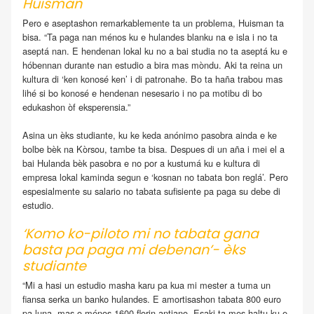
Huisman
Pero e aseptashon remarkablemente ta un problema, Huisman ta
bisa. “Ta paga nan ménos ku e hulandes blanku na e isla i no ta
aseptá nan. E hendenan lokal ku no a bai studia no ta aseptá ku e
hóbennan durante nan estudio a bira mas mòndu. Aki ta reina un
kultura di ‘ken konosé ken’ i di patronahe. Bo ta haña trabou mas
lihé si bo konosé e hendenan nesesario i no pa motibu di bo
edukashon òf eksperensia.”
Asina un èks studiante, ku ke keda anónimo pasobra ainda e ke
bolbe bèk na Kòrsou, tambe ta bisa. Despues di un aña i mei el a
bai Hulanda bèk pasobra e no por a kustumá ku e kultura di
empresa lokal kaminda segun e ‘kosnan no tabata bon reglá’. Pero
espesialmente su salario no tabata sufisiente pa paga su debe di
estudio.
‘Komo ko-piloto mi no tabata gana
basta pa paga mi debenan’- èks
studiante
“Mi a hasi un estudio masha karu pa kua mi mester a tuma un
fiansa serka un banko hulandes. E amortisashon tabata 800 euro
pa luna, mas o ménos 1600 florin antiano. Esaki ta mes haltu ku e