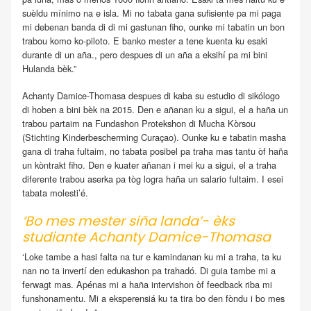
suèldu mínimo na e isla. Mi no tabata gana sufisiente pa mi paga
mi debenan banda di di mi gastunan fiho, ounke mi tabatin un bon
trabou komo ko-piloto. E banko mester a tene kuenta ku esaki
durante di un aña., pero despues di un aña a eksihí pa mi bini
Hulanda bèk.”
Achanty Damice-Thomasa despues di kaba su estudio di sikólogo
di hoben a bini bèk na 2015. Den e añanan ku a sigui, el a haña un
trabou partaim na Fundashon Protekshon di Mucha Kòrsou
(Stichting Kinderbescherming Curaçao). Ounke ku e tabatin masha
gana di traha fultaim, no tabata posibel pa traha mas tantu òf haña
un kòntrakt fiho. Den e kuater añanan i mei ku a sigui, el a traha
diferente trabou aserka pa tòg logra haña un salario fultaim. I esei
tabata molesti’é.
‘Bo mes mester siña landa’- èks
studiante Achanty Damice-Thomasa
‘Loke tambe a hasi falta na tur e kamindanan ku mi a traha, ta ku
nan no ta invertí den edukashon pa trahadó. Di guia tambe mi a
ferwagt mas. Apénas mi a haña intervishon òf feedback riba mi
funshonamentu. Mi a eksperensiá ku ta tira bo den fòndu i bo mes