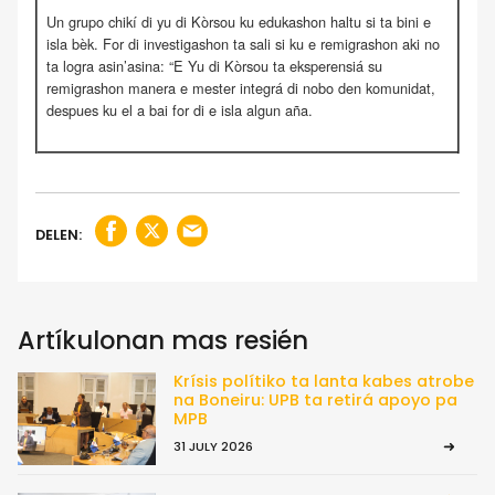
Un grupo chikí di yu di Kòrsou ku edukashon haltu si ta bini e
isla bèk. For di investigashon ta sali si ku e remigrashon aki no
ta logra asin’asina: “E Yu di Kòrsou ta eksperensiá su
remigrashon manera e mester integrá di nobo den komunidat,
despues ku el a bai for di e isla algun aña.
DELEN:
Artíkulonan mas resién
Krísis polítiko ta lanta kabes atrobe
na Boneiru: UPB ta retirá apoyo pa
MPB
31 JULY 2026