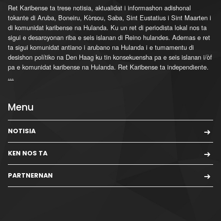
Ret Karibense ta trese notisia, aktualidat i informashon adishonal
tokante di Aruba, Boneiru, Kòrsou, Saba, Sint Eustatius i Sint Maarten i
di komunidat karibense na Hulanda. Ku un ret di periodista lokal nos ta
sigui e desaroyonan riba e seis islanan di Reino hulandes. Ademas e ret
ta sigui komunidat antiano i arubano na Hulanda i e tumamentu di
desishon polítiko na Den Haag ku tin konsekuensha pa e seis islanan i/òf
pa e komunidat karibense na Hulanda. Ret Karibense ta independiente.
...
Menu
NOTISIA
KEN NOS TA
PARTNERNAN