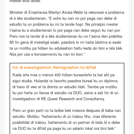
mester siña landa.”
Minister di Enseñansa Marilyn Alcala-Wallé ta rekonosé e problema
di e èks studiantenan, “E echo ku nan no por paga nan debe di
estudio ta un problema ku mi ta tende hopi. Na prinsipio mester
t’asina ku e studiantenan lo por paga nan debe segun ku nan por.
Pero nos ta tende di e èks studiantenan ku no t’asina den práktika.
Mi tin gana di investigá esaki, pasobra lo mi haña lástima si esaki
ta un motibu pa hóben ku edukashon haltu keda sin bini e isla bèk.
Nos por usa e konosementu ku nan tin bon.”
For di investigashon: Remigrashon ta difísil
Kada aña mas o ménos 400 hóben kurasoleño ta bai afó pa
sigui studia. Hulanda ta favorito pasobra bùrsal ku un diploma
di havo òf vwo ei ta drenta un estudio fásil. Tambe pa motibu
ku por haña un fiansa di estudio na DUO, asina a sali for di un
investigashon di RE-Quest Research and Consultancy.
Pero un gran parti no ta bolbe bek mésora despues di kaba nan
estudio. Motibu: “hañamentu di un trabou fiho, mas diferente
posibilidat di trabou, hañamentu di un partner di bida òf e debe
na DUO ku ta difísil pa paga ku un salario lokal ora bini bèk.”