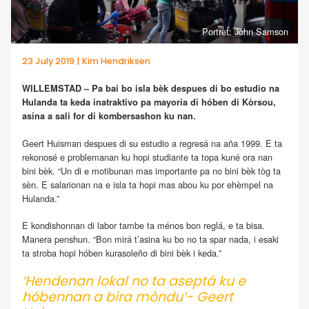
Portrèt: John Samson
23 July 2019 | Kim Hendriksen
WILLEMSTAD – Pa bai bo isla bèk despues di bo estudio na
Hulanda ta keda inatraktivo pa mayoria di hóben di Kòrsou,
asina a sali for di kombersashon ku nan.
Geert Huisman despues di su estudio a regresá na aña 1999. E ta
rekonosé e problemanan ku hopi studiante ta topa kuné ora nan
bini bèk. “Un di e motibunan mas importante pa no bini bèk tòg ta
sèn. E salarionan na e isla ta hopi mas abou ku por ehèmpel na
Hulanda.”
E kondishonnan di labor tambe ta ménos bon reglá, e ta bisa.
Manera penshun. “Bon mirá t’asina ku bo no ta spar nada, i esaki
ta stroba hopi hóben kurasoleño di bini bèk i keda.”
‘Hendenan lokal no ta aseptá ku e
hóbennan a bira mòndu’- Geert