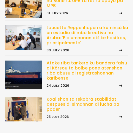
na Boneiru: UPB ta retirá apoyo pa
MPB
31 JULY 2026
Loucette Reppenhagen a kuminsá ku
un estudio di mbo kreativo na
Aruba: ‘E alumnonan akí ke hasi kos,
prinsipalmente’
30 JULY 2026
Atake riba tankero ku bandera falsu
di Kòrsou ta bolbe pone atenshon
riba abusu di registrashonnan
karibense
24 JULY 2026
Koalishon ta rekobrá stabilidat
despues di simannan di lucha pa
poder
23 JULY 2026