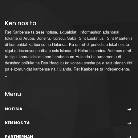
Ken nos ta
Ret Karibense ta trese notisia, aktualidat i informashon adishonal
tokante di Aruba, Boneiru, Kòrsou, Saba, Sint Eustatius i Sint Maarten i
di komunidat karibense na Hulanda. Ku un ret di periodista lokal nos ta
sigui e desaroyonan riba e seis islanan di Reino hulandes. Ademas e ret
ta sigui komunidat antiano i arubano na Hulanda i e tumamentu di
desishon polítiko na Den Haag ku tin konsekuensha pa e seis islanan i/òf
pa e komunidat karibense na Hulanda. Ret Karibense ta independiente.
...
Menu
NOTISIA
KEN NOS TA
PARTNERNAN