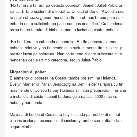
“No tur ora e ta facil pa detecta pobresa”, Jeanett Juliet-Pablo ta
splica. E ta president di e iniciativa Unidad di Bario. “Awendia nos
ta papia di
, hende cu tin un of mas trabou pero nan
working poor
entrada no ta suficiente pa paga nan gastonan fiho.” Cu hendenan
asina bo no ta mira di biaha cu nan ta luchando contra pobresa.
“Bo tin diferente categoria di pobresa. Bo tin pobresa extremo,
pobresa relativo y bo tin hende cu structuralmente tin tiki placa y
mester lucha pa sobrevivi.” Nan no ta tene cuente suficiente cu e
hendenan den e ultimo categoria, segun Juliet-Pablo.
Migracion di pober
E aumento di pobresa na Corsou tambe por sinti na Hulanda.
Evelyn Martier di Parlan Jeugdzorg na Den Helder ta ripara cu tin
mas hende di Corsou ta bay Hulanda sin niun preparacion. Tur aña
e instancia di cuido hubenil ta duna guia na casi 5000 mucha,
hoben y nan famia.
Mayoria di hende di Corsou ta bay Hulanda pa motibo di e ‘mal
circunstancianan economico, financiero y tambe social riba e isla’,
segun Martier.