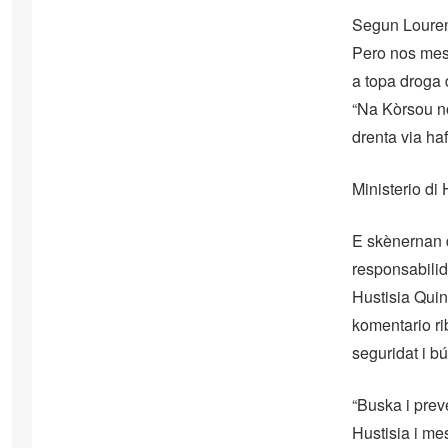
Segun Lourens
Pero nos mest
a topa droga 
“Na Kòrsou no
drenta via haf
Ministerio di
E skènernan d
responsabilida
Hustisia Quin
komentario ri
seguridat i b
“Buska i prev
Hustisia i me