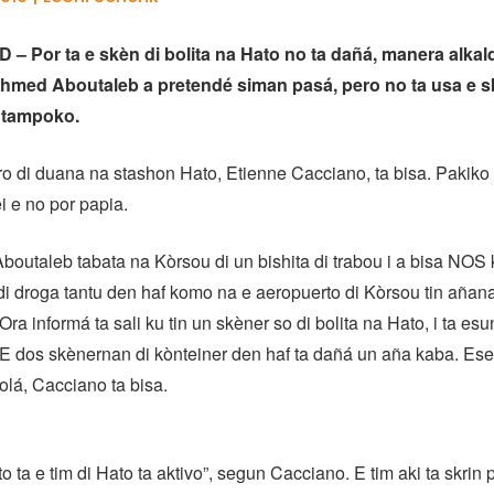
 Por ta e skèn di bolita na Hato no ta dañá, manera alkald
hmed Aboutaleb a pretendé siman pasá, pero no ta usa e s
 tampoko.
o di duana na stashon Hato, Etienne Cacciano, ta bisa. Pakiko 
i e no por papia.
outaleb tabata na Kòrsou di un bishita di trabou i a bisa NOS 
i droga tantu den haf komo na e aeropuerto di Kòrsou tin añan
Ora informá ta sali ku tin un skèner so di bolita na Hato, i ta esu
E dos skènernan di kònteiner den haf ta dañá un aña kaba. Es
rolá, Cacciano ta bisa.
o ta e tim di Hato ta aktivo”, segun Cacciano. E tim aki ta skrin