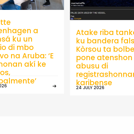
tte
enhagen a
Atake riba tank
sá ku un
ku bandera fals
io di mbo
Kòrsou ta bolb
ivo na Aruba: ‘E
pone atenshon 
onan akí ke
abusu di
os,
registrashonna
ipalmente’
karibense
026
24 JULY 2026