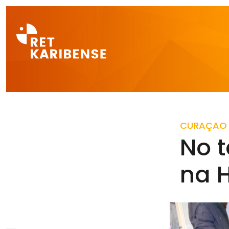
Direct naar a
CURAÇAO
No t
na 