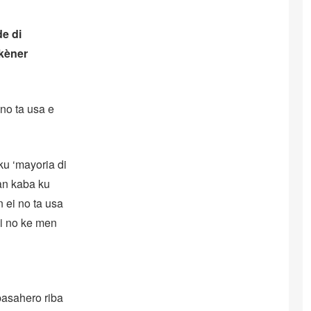
e di
kèner
no ta usa e
ku ‘mayoria di
an kaba ku
n ei no ta usa
ei no ke men
 pasahero riba