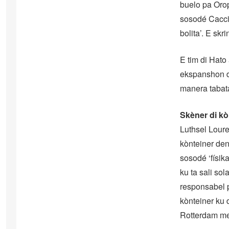
buelo pa Orop
sosodé Caccia
bolita’. E sk
E tim di Hato
ekspanshon d
manera tabata
Skèner di kò
Luthsel Loure
kònteiner den
sosodé ‘físik
ku ta sali so
responsabel p
kònteiner ku 
Rotterdam mes