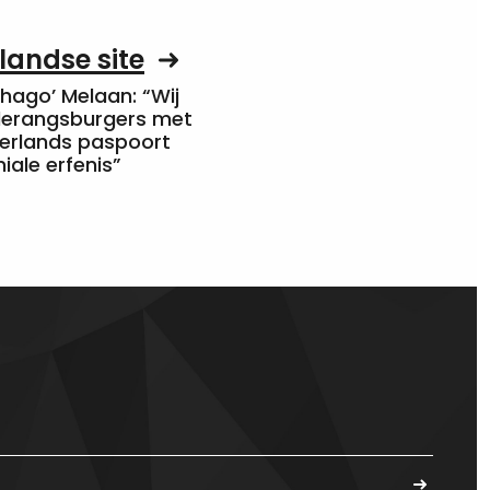
landse site
Chago’ Melaan: “Wij
rderangsburgers met
erlands paspoort
niale erfenis”