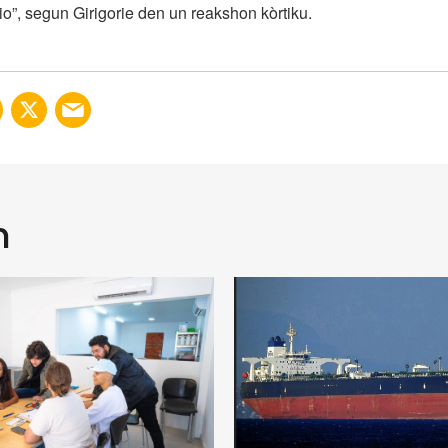
io”, segun Girigorie den un reakshon kòrtiku.
n