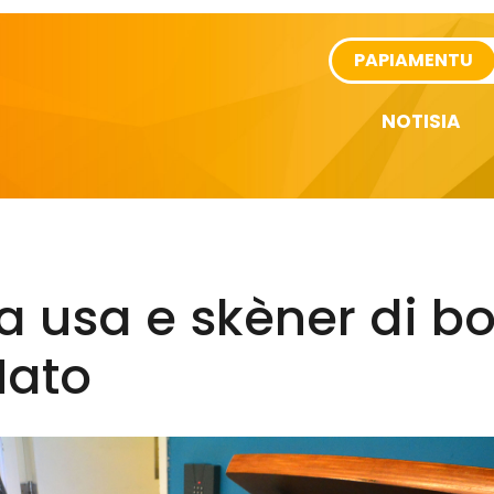
rtikel
PAPIAMENTU
NOTISIA
a usa e skèner di bo
Hato