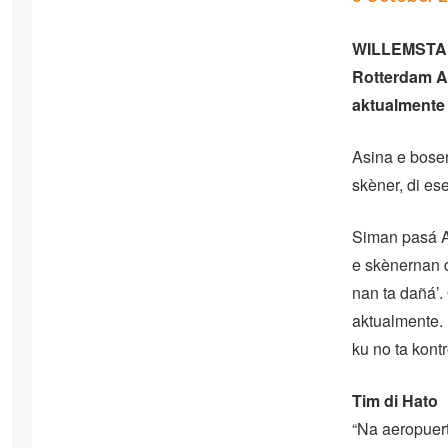
WILLEMSTAD –
Rotterdam A
aktualmente
Asina e boser
skèner, di ese
Siman pasá Ab
e skènernan d
nan ta dañá’. 
aktualmente. 
ku no ta kont
Tim di Hato
“Na aeropuert