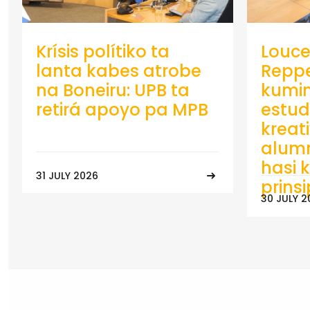
Krísis polítiko ta
Louce
lanta kabes atrobe
Repp
na Boneiru: UPB ta
kumin
retirá apoyo pa MPB
estud
kreat
alumn
hasi k
31 JULY 2026
prins
30 JULY 2