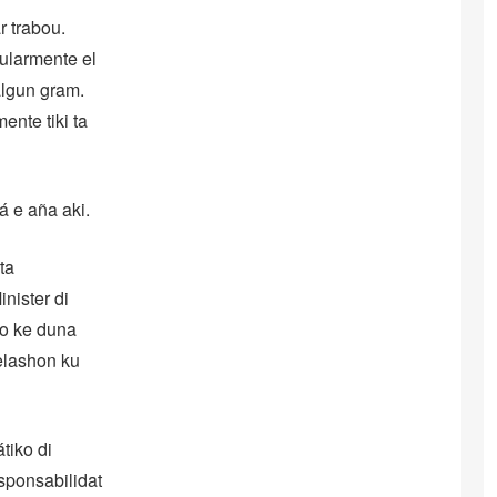
r trabou.
ularmente el
 algun gram.
ente tiki ta
á e aña aki.
ta
inister di
no ke duna
relashon ku
tiko di
sponsabilidat