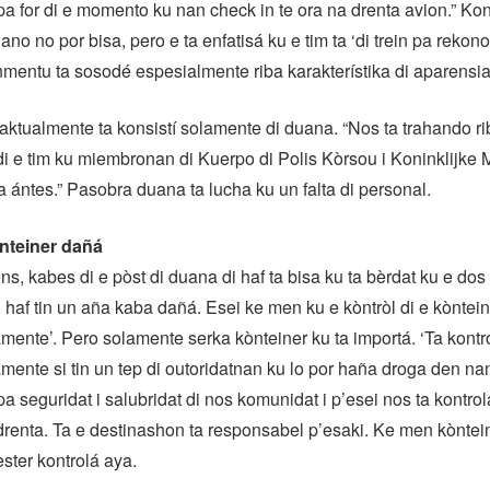
a for di e momento ku nan check in te ora na drenta avion.” Kon
no no por bisa, pero e ta enfatisá ku e tim ta ‘di trein pa rekono
rinmentu ta sosodé espesialmente riba karakterístika di aparensia
 aktualmente ta konsistí solamente di duana. “Nos ta trahando ri
i e tim ku miembronan di Kuerpo di Polis Kòrsou i Koninklijke
 ántes.” Pasobra duana ta lucha ku un falta di personal.
nteiner dañá
ns, kabes di e pòst di duana di haf ta bisa ku ta bèrdat ku e do
 haf tin un aña kaba dañá. Esei ke men ku e kòntròl di e kòntei
amente’. Pero solamente serka kònteiner ku ta importá. ‘Ta kontr
lamente si tin un tep di outoridatnan ku lo por haña droga den na
a seguridat i salubridat di nos komunidat i p’esei nos ta kontrol
drenta. Ta e destinashon ta responsabel p’esaki. Ke men kòntei
ter kontrolá aya.