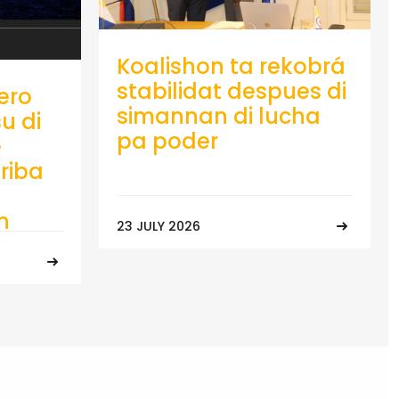
Koalishon ta rekobrá
stabilidat despues di
ero
simannan di lucha
u di
pa poder
e
riba
n
23 JULY 2026