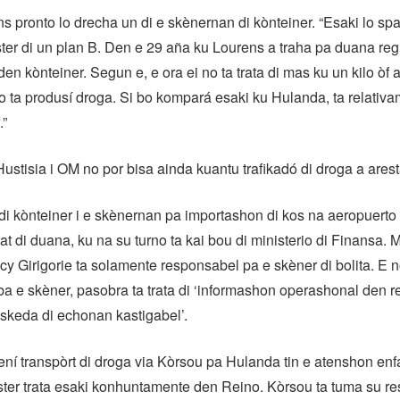
 pronto lo drecha un di e skènernan di kònteiner. “Esaki lo spa
er di un plan B. Den e 29 aña ku Lourens a traha pa duana reg
den kònteiner. Segun e, e ora ei no ta trata di mas ku un kilo òf
 ta produsí droga. Si bo kompará esaki ku Hulanda, ta relativam
.”
 Hustisia i OM no por bisa ainda kuantu trafikadó di droga a arest
i kònteiner i e skènernan pa importashon di kos na aeropuerto 
t di duana, ku na su turno ta kai bou di ministerio di Finansa. M
cy Girigorie ta solamente responsabel pa e skèner di bolita. E 
ba e skèner, pasobra ta trata di ‘informashon operashonal den 
úskeda di echonan kastigabel’.
ení transpòrt di droga via Kòrsou pa Hulanda tin e atenshon enfá
ster trata esaki konhuntamente den Reino. Kòrsou ta tuma su re