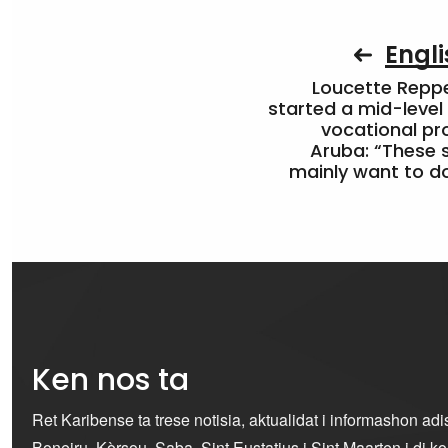
Engli
Loucette Rep
started a mid-level
vocational pr
Aruba: “These 
mainly want to do
Ken nos ta
Ret Karibense ta trese notisia, aktualidat i informashon ad
Boneiru, Kòrsou, Saba, Sint Eustatius i Sint Maarten i di 