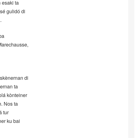
 esaki ta
sé gulidó di
.
ba
 Marechausse,
s skènernan di
nernan ta
olá kònteiner
n. Nos ta
á tur
ner ku bai