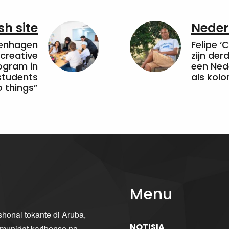
sh site
Neder
penhagen
Felipe ‘
 creative
zijn de
ogram in
een Ned
students
als kolo
 things”
Menu
ishonal tokante di Aruba,
NOTISIA
komunidat karibense na