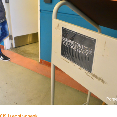
Portr
019 | Leoni Schenk