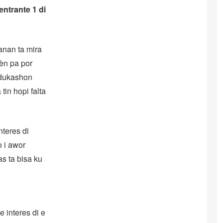
entrante 1 di
anan ta mira
èn pa por
 edukashon
in hopi falta
nteres di
o i awor
s ta bisa ku
 interes di e