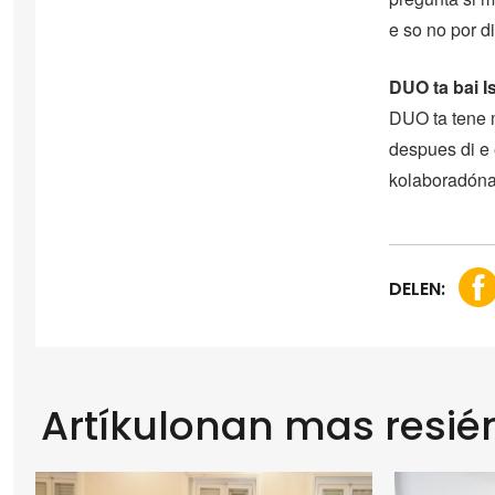
e so no por di
DUO ta bai I
DUO ta tene m
despues di e 
kolaboradóna
DELEN:
Artíkulonan mas resié