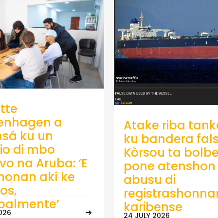
tte
enhagen a
Atake riba tank
sá ku un
ku bandera fals
io di mbo
Kòrsou ta bolb
ivo na Aruba: ‘E
pone atenshon 
onan akí ke
abusu di
os,
registrashonna
ipalmente’
karibense
026
24 JULY 2026