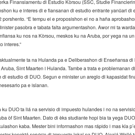
serka Finansiamentu di Estudio Kòrsou (SSC, Studie Financieri
nshon ku e interes di e fiansanan di estudio entrante yanüari di e
2 porshento. “E tempu ei e proposishon ei no a haña aprobash
inister pasobra e tabata falta argumentashon. Awor mi ta ward
onfiansa ku nos na Kòrsou, meskos ku na Aruba, por yega na un
o interes.”
 aktualmente ta na Hulanda pa e Deliberashon di Enseñansa di 
 Aruba, Sint Maarten i Hulanda. Tambe a trata e problemanan 
n di estudio di DUO. Segun e minister un areglo di kapasidat fin
nesesario pa e islanan.
 ku DUO ta liá na servisio di impuesto hulandes i no na servisi
uba òf Sint Maarten. Dato di èks studiante hopi bia ta yega DUO l
kulashon kaba. Mester bini informashon mas rápido i mas kla p’e
ester konektá servisio di impuesto lokal na DUO, Alcalá Wallé t