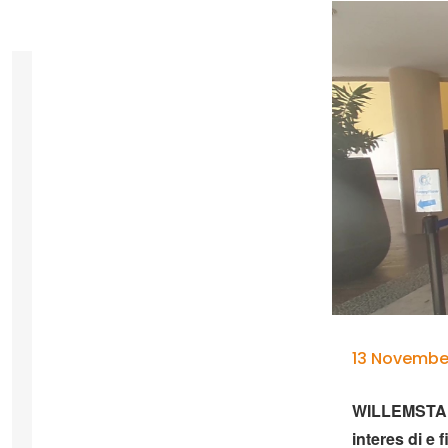
13 November
WILLEMSTAD
interes di e