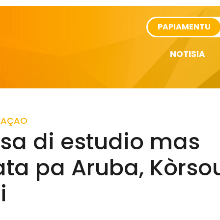
rtikel
PAPIAMENTU
NOTISIA
RAÇAO
sa di estudio mas
ta pa Aruba, Kòrsou
i