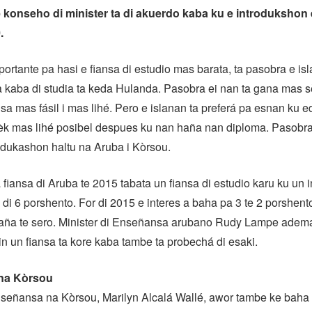
 konseho di minister ta di akuerdo kaba ku e introdukshon 
.
ortante pa hasi e fiansa di estudio mas barata, ta pasobra e isl
 kaba di studia ta keda Hulanda. Pasobra ei nan ta gana mas s
sa mas fásil i mas lihé. Pero e islanan ta preferá pa esnan ku
èk mas lihé posibel despues ku nan haña nan diploma. Pasobra t
edukashon haltu na Aruba i Kòrsou.
fiansa di Aruba te 2015 tabata un fiansa di estudio karu ku un i
di 6 porshento. For di 2015 e interes a baha pa 3 te 2 porshent
o aña te sero. Minister di Enseñansa arubano Rudy Lampe adema
tin un fiansa ta kore kaba tambe ta probechá di esaki.
na Kòrsou
nseñansa na Kòrsou, Marilyn Alcalá Wallé, awor tambe ke baha e