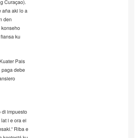
ng Curaçao).
 aña aki lo a
on den
a konseho
 fiansa ku
Kuater Pais
di paga debe
ansiero
o di impuesto
at i e ora ei
saki.” Riba e
a kontestá ku