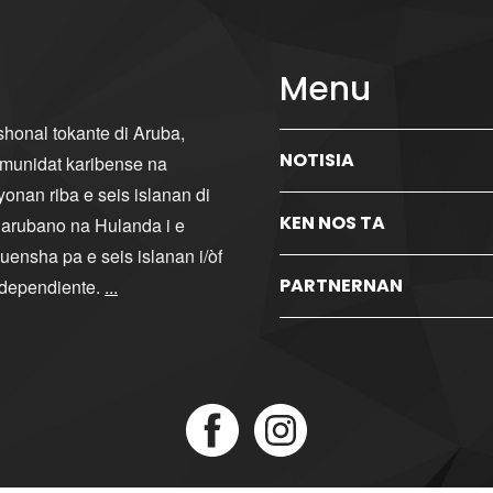
Menu
ishonal tokante di Aruba,
NOTISIA
komunidat karibense na
yonan riba e seis islanan di
KEN NOS TA
i arubano na Hulanda i e
ensha pa e seis islanan i/òf
PARTNERNAN
ndependiente.
...