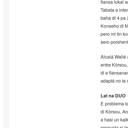
fiansa lokal 
Tabata e inte
baha di 4 pa 
Konseho di M
pero mi tin k
sero porshent
Alcalá Wallé
entre Kòrsou,
di e fiansana
adaptá no ta 
Lat na DUO
E problema ta
di Kòrsou, Ar
a hasi un kal
pregunta si m