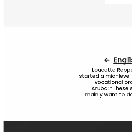
Engli
Loucette Rep
started a mid-level
vocational pr
Aruba: “These 
mainly want to do