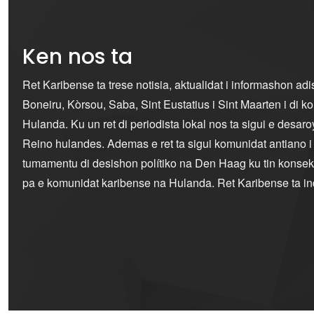
Ken nos ta
Ret Karibense ta trese notisia, aktualidat i informashon ad
Boneiru, Kòrsou, Saba, Sint Eustatius i Sint Maarten i di 
Hulanda. Ku un ret di periodista lokal nos ta sigui e desaro
Reino hulandes. Ademas e ret ta sigui komunidat antiano 
tumamentu di desishon polítiko na Den Haag ku tin konseku
pa e komunidat karibense na Hulanda. Ret Karibense ta i