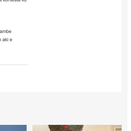
 tambe
 aki e