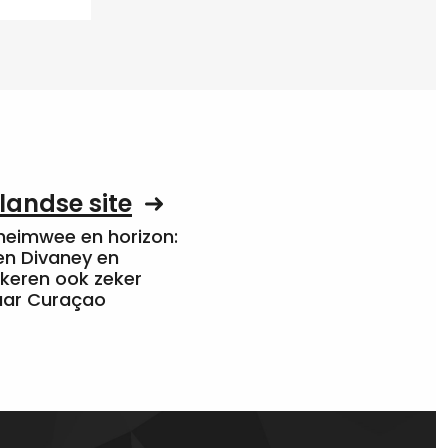
landse site
heimwee en horizon:
en Divaney en
 keren ook zeker
aar Curaçao