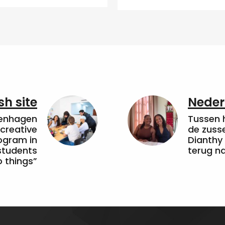
sh site
Neder
penhagen
Tussen 
 creative
de zuss
ogram in
Dianthy
students
terug n
 things”