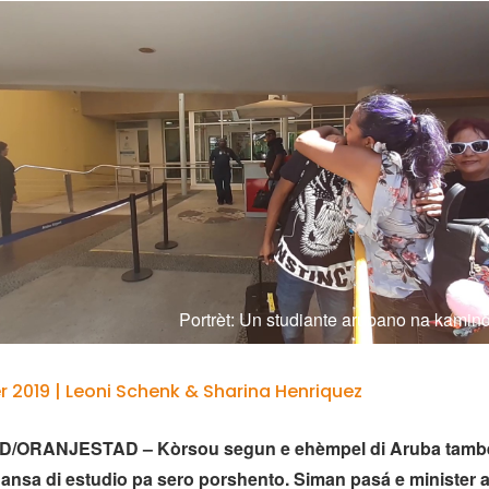
Portrèt: Un studiante arubano na kami
 2019 | Leoni Schenk & Sharina Henriquez
/ORANJESTAD – Kòrsou segun e ehèmpel di Aruba tambe
 fiansa di estudio pa sero porshento. Siman pasá e minister