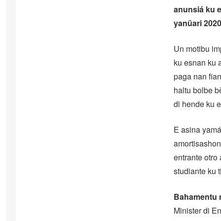
anunsiá ku e
yanüari 2020
Un motibu imp
ku esnan ku a
paga nan fian
haltu bolbe b
di hende ku 
E asina yamá 
amortisashon 
entrante otr
studiante ku 
Bahamentu 
Minister di E