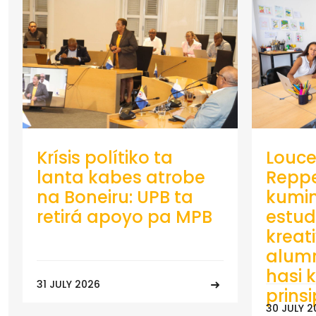
Krísis polítiko ta
Louce
lanta kabes atrobe
Repp
na Boneiru: UPB ta
kumin
retirá apoyo pa MPB
estud
kreat
alumn
hasi k
31 JULY 2026
prins
30 JULY 2