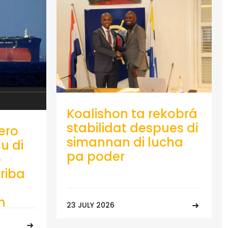
Koalishon ta rekobrá
stabilidat despues di
ero
simannan di lucha
u di
pa poder
e
riba
n
23 JULY 2026