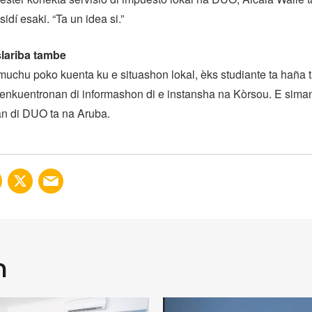
sidí esaki. “Ta un idea si.”
slariba tambe
uchu poko kuenta ku e situashon lokal, èks studiante ta haña
enkuentronan di informashon di e instansha na Kòrsou. E siman
n di DUO ta na Aruba.
n