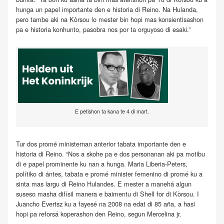
hunga un papel importante den e historia di Reino. Na Hulanda,
pero tambe aki na Kòrsou lo mester bin hopi mas konsientisashon
pa e historia konhunto, pasobra nos por ta orguyoso di esaki.”
E petishon ta kana te 4 di mart.
Tur dos promé ministernan anterior tabata importante den e
historia di Reino. “Nos a skohe pa e dos personanan aki pa motibu
di e papel prominente ku nan a hunga. Maria Liberia-Peters,
polítiko di ántes, tabata e promé minister femenino di promé ku a
sinta mas largu di Reino Hulandes. E mester a manehá algun
suseso masha difísil manera e baimentu di Shell for di Kòrsou. I
Juancho Evertsz ku a fayesé na 2008 na edat di 85 aña, a hasi
hopi pa reforsá koperashon den Reino, segun Mercelina jr.