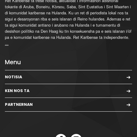
Ret Karibense ta trese notisia, aktualidat i informashon adishonal
tokante di Aruba, Boneiru, Kòrsou, Saba, Sint Eustatius i Sint Maarten i
di komunidat karibense na Hulanda. Ku un ret di periodista lokal nos ta
sigui e desaroyonan riba e seis islanan di Reino hulandes. Ademas e ret
ta sigui komunidat antiano i arubano na Hulanda i e tumamentu di
desishon polítiko na Den Haag ku tin konsekuensha pa e seis islanan i/òf
pa e komunidat karibense na Hulanda. Ret Karibense ta independiente.
...
Menu
NOTISIA
KEN NOS TA
PARTNERNAN