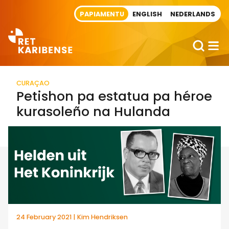
Direct naar artikel
PAPIAMENTU
ENGLISH
NEDERLANDS
CURAÇAO
Petishon pa estatua pa héroe
kurasoleño na Hulanda
24 February 2021 | Kim Hendriksen