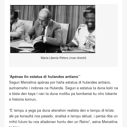
Maria Liberia-Peters (man drechi)
‘Apénas tin estatua di hulandes antiano’’
Segun Mercelina apénas por haña estatua di hulandes antiano,
surinameño i indones na Hulanda. Segun e estatua ta duna koló na
e bista den kaya i nan ta duna motibu pa kombersá ku otro tokante
e historia komun.
“E tempu a yega pa duna atenshon realista den e tempu di krísis
aki pa konsultá nos pasado, analisá e tempu aktual, i pensa riba un
mihó futuro ku nos aliadonan huntu den un Reino”, asina Mercelina