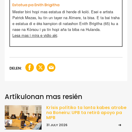
Estatua pa Enith Brigitha
Mester bini hopi mas estatua di hende di koló. Esei e artista
Patrick Mezas, ku tin un tayer na Almere, ta bisa. E ta bai traha
e estatua di e èks kampion di natashon Enith Brigitha (65) ku a
nase na Kòrsou i ya tin hopi aña ta biba na Hulanda.
Lesa mas i mira e vidio aki
.
DELEN:
Artíkulonan mas resién
Krísis polítiko ta lanta kabes atrobe
na Boneiru: UPB ta retirá apoyo pa
MPB
31 JULY 2026