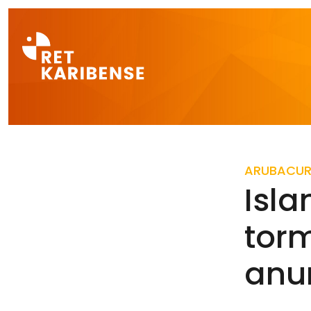
Direct naar a
ARUBA
CU
Isl
torm
anu