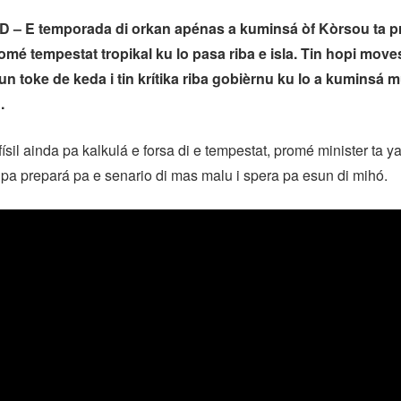
– E temporada di orkan apénas a kuminsá òf Kòrsou ta 
omé tempestat tropikal ku lo pasa riba e isla. Tin hopi move
 un toke de keda i tin krítika riba gobièrnu ku lo a kuminsá 
.
físil ainda pa kalkulá e forsa di e tempestat, promé minister ta 
pa prepará pa e senario di mas malu i spera pa esun di mihó.