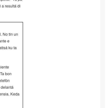
 a resultá di
. No tin un
ante e
atisá ku ta
siente
 Ta bon
elefòn
 delantá
gensia. Keda