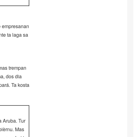
i e empresanan
nte ta laga sa
i mas trempan
ma, dos dia
pará. Ta kosta
a Aruba. Tur
obièrnu. Mas