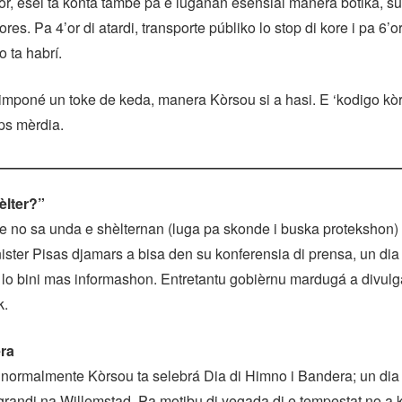
or, esei ta konta tambe pa e luganan esensial manera botika, su
res. Pa 4’or di atardi, transporte públiko lo stop di kore i pa 6’or
o ta habrí.
imponé un toke de keda, manera Kòrsou si a hasi. E ‘kodigo kòrá
ps mèrdia.
èlter?”
e no sa unda e shèlternan (luga pa skonde i buska protekshon)
ister Pisas djamars a bisa den su konferensia di prensa, un di
 lo bini mas informashon. Entretantu gobièrnu mardugá a divulg
k.
ra
i normalmente Kòrsou ta selebrá Dia di Himno i Bandera; un dia
randi na Willemstad. Pa motibu di yegada di e tempestat no a k