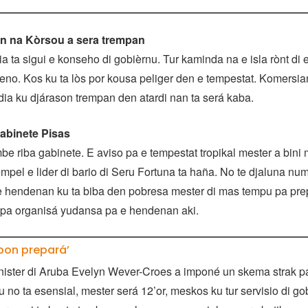
 na Kòrsou a sera trempan
 ta sigui e konseho di gobièrnu. Tur kaminda na e isla rònt d
ereno. Kos ku ta lòs por kousa peliger den e tempestat. Komersia
dia ku djárason trempan den atardi nan ta será kaba.
gabinete Pisas
ambe riba gabinete. E aviso pa e tempestat tropikal mester a bin
mpel e lider di bario di Seru Fortuna ta haña. No te djaluna nu
e hendenan ku ta biba den pobresa mester di mas tempu pa pre
pa organisá yudansa pa e hendenan aki.
 bon prepará’
ister di Aruba Evelyn Wever-Croes a imponé un skema strak p
 no ta esensial, mester será 12’or, meskos ku tur servisio di g