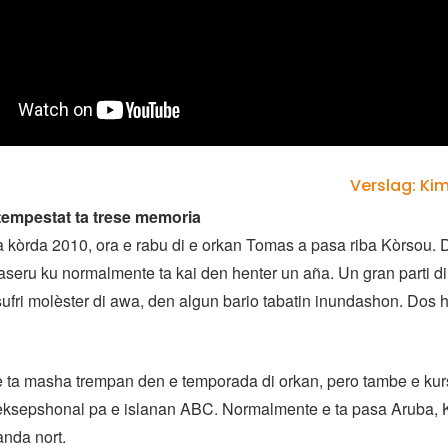
Verslag: Ki
tempestat ta trese memoria
 kòrda 2010, ora e rabu di e orkan Tomas a pasa riba Kòrsou.
seru ku normalmente ta kai den henter un aña. Un gran parti di 
sufri molèster di awa, den algun bario tabatin inundashon. Dos
 ta masha trempan den e temporada di orkan, pero tambe e kur
 eksepshonal pa e islanan ABC. Normalmente e ta pasa Aruba, 
nda nort.