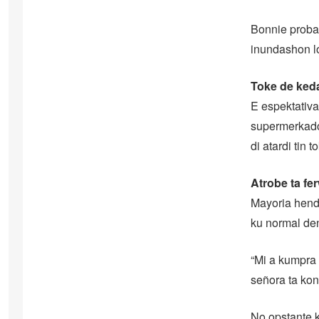
Bonnie probab
inundashon lo
Toke de ked
E espektativa
supermerkado 
di atardi tin 
Atrobe ta fe
Mayoria hende
ku normal den
“Mi a kumpra 
señora ta kon
No opstante k