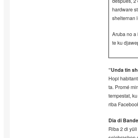
despues, 2’
hardware sto
shelternan l
Aruba no a 
te ku djawe
“Unda tin sh
Hopi habitant
ta. Promé min
tempestat, ku
riba Faceboo
Dia di Bande
Riba 2 di yül
selebrashon g