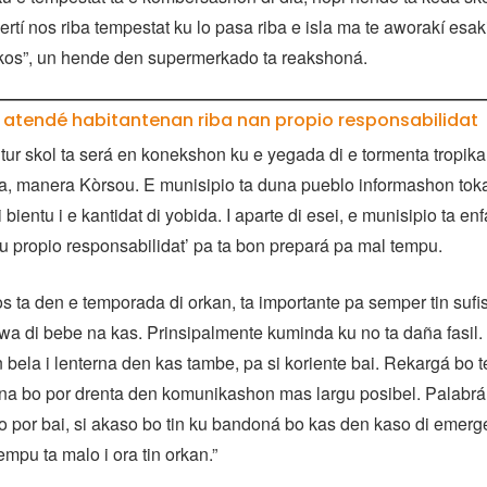
rtí nos riba tempestat ku lo pasa riba e isla ma te aworakí esaki
ki kos”, un hende den supermerkado ta reakshoná.
a atendé habitantenan riba nan propio responsabilidat
tur skol ta será en konekshon ku e yegada di e tormenta tropikal
a, manera Kòrsou. E munisipio ta duna pueblo informashon tok
i bientu i e kantidat di yobida. I aparte di esei, e munisipio ta enf
su propio responsabilidat’ pa ta bon prepará pa mal tempu.
os ta den e temporada di orkan, ta importante pa semper tin sufi
wa di bebe na kas. Prinsipalmente kuminda ku no ta daña fasil.
 bela i lenterna den kas tambe, pa si koriente bai. Rekargá bo t
na bo por drenta den komunikashon mas largu posibel. Palabrá
o por bai, si akaso bo tin ku bandoná bo kas den kaso di emer
mpu ta malo i ora tin orkan.”