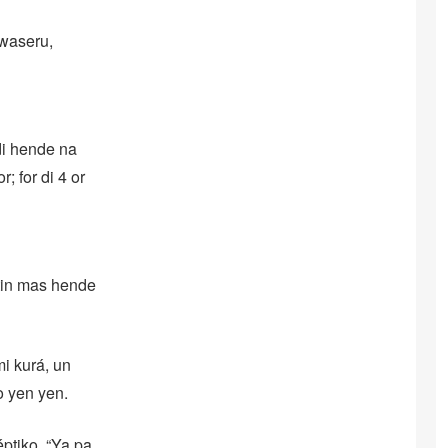
áwaseru,
di hende na
; for di 4 or
 tin mas hende
mi kurá, un
o yen yen.
ptiko. “Ya pa