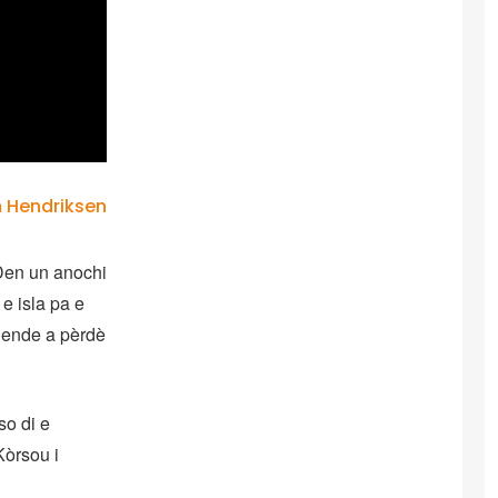
m Hendriksen
 Den un anochi
e isla pa e
 hende a pèrdè
so di e
Kòrsou i