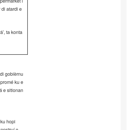
permarket i
 di atardi e
’, ta konta
 di gobièrnu
a promé ku e
á e sitionan
 ku hopi
onstruí e