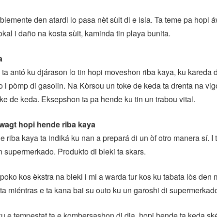
lemente den atardi lo pasa nèt sùit di e isla. Ta teme pa hopi 
kal i daño na kosta sùit, kaminda tin playa bunita.
a
 ta antó ku djárason lo tin hopi moveshon riba kaya, ku kareda 
i pòmp di gasolin. Na Kòrsou un toke de keda ta drenta na vigor
toke de keda. Eksepshon ta pa hende ku tin un trabou vital.
rwagt hopi hende riba kaya
 riba kaya ta indiká ku nan a prepará di un òf otro manera sí. I
 supermerkado. Produkto di bleki ta skars.
poko kos èkstra na bleki i mi a warda tur kos ku tabata lòs den 
ta miéntras e ta kana bai su outo ku un garoshi di supermerkad
u e tempestat ta e kombersashon di dia, hopi hende ta keda ské