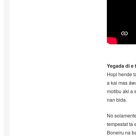
Yegada di e 
Hopi hende ta
a kai mas áwa
motibu aki a 
nan bida.
No solamente
tempestat ta
Boneiru na ba