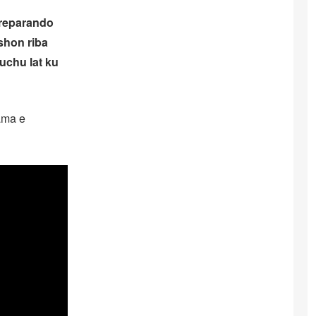
preparando
shon riba
muchu lat ku
yama e