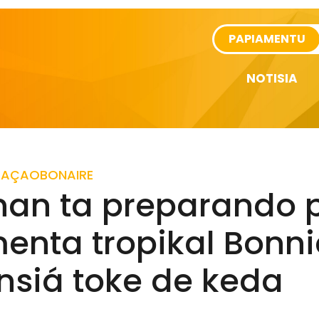
rtikel
PAPIAMENTU
NOTISIA
RAÇAO
BONAIRE
anan ta preparando 
enta tropikal Bonni
nsiá toke de keda