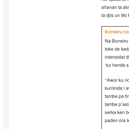
añanan ta atve
ta djis un ti
Boneiru t
Na Boneiru 
toke de ked
intensidat d
‘tur hende 
‘‘Awor ku n
kuminda i a
tambe pa tin
tambe p’asi
serka ken b
paden ora te