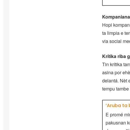
Kompanianan
Hopi kompania
ta limpia e t
via social me
Krítika riba 
Tin krítika t
asina por ehè
delantá. Nèt 
tempu tambe 
‘Aruba ta
E promé min
pakusnan ku