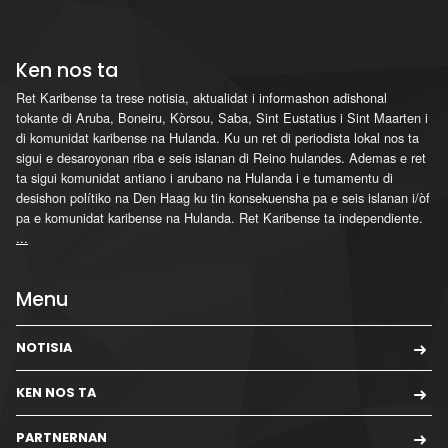
Ken nos ta
Ret Karibense ta trese notisia, aktualidat i informashon adishonal
tokante di Aruba, Boneiru, Kòrsou, Saba, Sint Eustatius i Sint Maarten i
di komunidat karibense na Hulanda. Ku un ret di periodista lokal nos ta
sigui e desaroyonan riba e seis islanan di Reino hulandes. Ademas e ret
ta sigui komunidat antiano i arubano na Hulanda i e tumamentu di
desishon polítiko na Den Haag ku tin konsekuensha pa e seis islanan i/òf
pa e komunidat karibense na Hulanda. Ret Karibense ta independiente.
...
Menu
NOTISIA
KEN NOS TA
PARTNERNAN