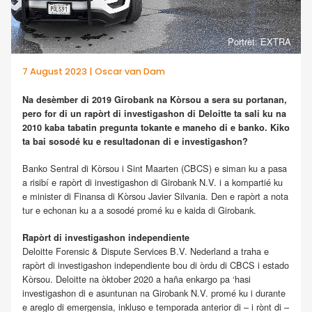
Portrèt: EXTRA
7 August 2023 | Oscar van Dam
Na desèmber di 2019 Girobank na Kòrsou a sera su portanan,
pero for di un rapòrt di investigashon di Deloitte ta sali ku na
2010 kaba tabatin pregunta tokante e maneho di e banko. Kiko
ta bai sosodé ku e resultadonan di e investigashon?
Banko Sentral di Kòrsou i Sint Maarten (CBCS) e siman ku a pasa
a risibí e rapòrt di investigashon di Girobank N.V. i a kompartié ku
e minister di Finansa di Kòrsou Javier Silvania. Den e rapòrt a nota
tur e echonan ku a a sosodé promé ku e kaida di Girobank.
Rapòrt di investigashon independiente
Deloitte Forensic & Dispute Services B.V. Nederland a traha e
rapòrt di investigashon independiente bou di òrdu di CBCS i estado
Kòrsou. Deloitte na òktober 2020 a haña enkargo pa ‘hasi
investigashon di e asuntunan na Girobank N.V. promé ku i durante
e areglo di emergensia, inkluso e temporada anterior di – i rònt di –