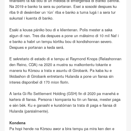
finansiero ta kai bou di un medida di emergensia di Banko Sentral.
Na 2019 e banko ta sera su portanan. Esei a sosodé despues ku
riba 9 di desèmber un ‘rùn’ riba e banko a tuma lugá i a sera tur
sukursal i kuenta di banko.
Esaki a kousa pániko bou di e klientenan. Polis mester a saka
algun di nan. Tres dia despues a pone un máksimo di 10 mil Naf i
e banko a habri un tempu kòrtiku bou di kondishonnan severo.
Despues e portanan a keda será.
E sekretario di estado di e tempu ei Raymond Knops (Relashonnan
den Reino, CDA) na 2020 a mustra su malkontentu tokante e
manera ku Kòrsou a trata e asuntu di Girobank. Pa kaba ku e
likidashon di Girobank entretantu Hulanda a pone un fiansa sin
interes disponibel di 170 mion florin.
A lanta Gi-Ro Settlement Holding (GSH) fin di 2020 pa manehá e
kartera di fiansa. Persona i kompania ku tin un fiansa, mester paga
e sèn bèk. Ku e ganashi e kuratórnan ta trata di paga e fiansa di
Hulanda (parsialmente).
Kondena
Pa hopi hende na Kòrsou awor a bira tempu pa mira ken den e