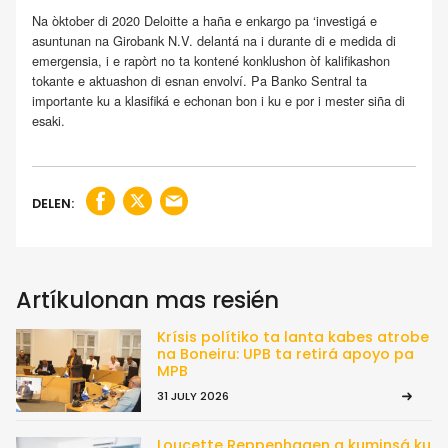
Na òktober di 2020 Deloitte a haña e enkargo pa ‘investigá e
asuntunan na Girobank N.V. delantá na i durante di e medida di
emergensia, i e rapòrt no ta kontené konklushon òf kalifikashon
tokante e aktuashon di esnan envolví. Pa Banko Sentral ta
importante ku a klasifiká e echonan bon i ku e por i mester siña di
esaki.
DELEN:
Artíkulonan mas resién
Krísis polítiko ta lanta kabes atrobe
na Boneiru: UPB ta retirá apoyo pa
MPB
31 JULY 2026
Loucette Reppenhagen a kuminsá ku