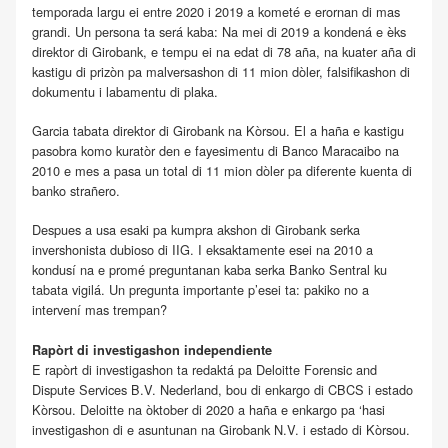
temporada largu ei entre 2020 i 2019 a kometé e erornan di mas
grandi. Un persona ta será kaba: Na mei di 2019 a kondená e èks
direktor di Girobank, e tempu ei na edat di 78 aña, na kuater aña di
kastigu di prizòn pa malversashon di 11 mion dòler, falsifikashon di
dokumentu i labamentu di plaka.
Garcia tabata direktor di Girobank na Kòrsou. El a haña e kastigu
pasobra komo kuratòr den e fayesimentu di Banco Maracaibo na
2010 e mes a pasa un total di 11 mion dòler pa diferente kuenta di
banko strañero.
Despues a usa esaki pa kumpra akshon di Girobank serka
invershonista dubioso di IIG. I eksaktamente esei na 2010 a
kondusí na e promé preguntanan kaba serka Banko Sentral ku
tabata vigilá. Un pregunta importante p’esei ta: pakiko no a
intervení mas trempan?
Rapòrt di investigashon independiente
E rapòrt di investigashon ta redaktá pa Deloitte Forensic and
Dispute Services B.V. Nederland, bou di enkargo di CBCS i estado
Kòrsou. Deloitte na òktober di 2020 a haña e enkargo pa ‘hasi
investigashon di e asuntunan na Girobank N.V. i estado di Kòrsou.