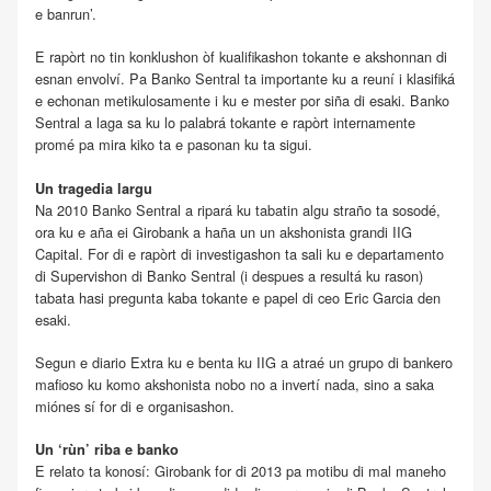
e banrun’.
E rapòrt no tin konklushon òf kualifikashon tokante e akshonnan di
esnan envolví. Pa Banko Sentral ta importante ku a reuní i klasifiká
e echonan metikulosamente i ku e mester por siña di esaki. Banko
Sentral a laga sa ku lo palabrá tokante e rapòrt internamente
promé pa mira kiko ta e pasonan ku ta sigui.
Un tragedia largu
Na 2010 Banko Sentral a ripará ku tabatin algu straño ta sosodé,
ora ku e aña ei Girobank a haña un un akshonista grandi IIG
Capital. For di e rapòrt di investigashon ta sali ku e departamento
di Supervishon di Banko Sentral (i despues a resultá ku rason)
tabata hasi pregunta kaba tokante e papel di ceo Eric Garcia den
esaki.
Segun e diario Extra ku e benta ku IIG a atraé un grupo di bankero
mafioso ku komo akshonista nobo no a invertí nada, sino a saka
miónes sí for di e organisashon.
Un ‘rùn’ riba e banko
E relato ta konosí: Girobank for di 2013 pa motibu di mal maneho