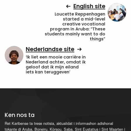
English site
Loucette Reppenhagen
started a mid-level
creative vocational
program in Aruba: “These
students mainly want to do
things”
Nederlandse site
‘Ik liet een mooie carrière in
Nederland achter, omdat ik
geloof dat ik mijn eiland
iets kan teruggeven’
Ken nos ta
Ret Karibense ta trese notisia, aktualidat i informashon adishonal
tokante di Aruba, Boneiru, Kòrsou, Saba, Sint Eustatius i Sint Maarten i