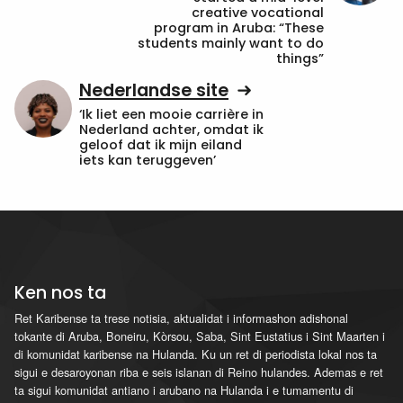
creative vocational
program in Aruba: “These
students mainly want to do
things”
Nederlandse site
‘Ik liet een mooie carrière in
Nederland achter, omdat ik
geloof dat ik mijn eiland
iets kan teruggeven’
Ken nos ta
Ret Karibense ta trese notisia, aktualidat i informashon adishonal
tokante di Aruba, Boneiru, Kòrsou, Saba, Sint Eustatius i Sint Maarten i
di komunidat karibense na Hulanda. Ku un ret di periodista lokal nos ta
sigui e desaroyonan riba e seis islanan di Reino hulandes. Ademas e ret
ta sigui komunidat antiano i arubano na Hulanda i e tumamentu di