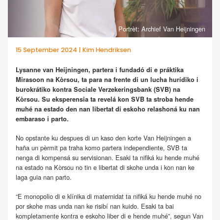
Portrèt: Archief Van Heijningen
15 September 2024 | Kim Hendriksen
Lysanne van Heijningen, partera i fundadó di e práktika
Mirasoon na Kòrsou, ta para na frente di un lucha hurídiko i
burokrátiko kontra Sociale Verzekeringsbank (SVB) na
Kòrsou. Su eksperensia ta revelá kon SVB ta stroba hende
muhé na estado den nan libertat di eskoho relashoná ku nan
embaraso i parto.
No opstante ku despues di un kaso den korte Van Heijningen a
haña un pèrmit pa traha komo partera independiente, SVB ta
nenga di kompensá su servisionan. Esaki ta nifiká ku hende muhé
na estado na Kòrsou no tin e libertat di skohe unda i kon nan ke
laga guia nan parto.
“E monopolio di e klínika di maternidat ta nifiká ku hende muhé no
por skohe mas unda nan ke risibí nan kuido. Esaki ta bai
kompletamente kontra e eskoho liber di e hende muhé”, segun Van