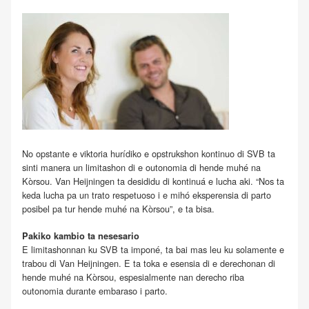
No opstante e viktoria hurídiko e opstrukshon kontinuo di SVB ta
sinti manera un limitashon di e outonomia di hende muhé na
Kòrsou. Van Heijningen ta desididu di kontinuá e lucha aki. “Nos ta
keda lucha pa un trato respetuoso i e mihó eksperensia di parto
posibel pa tur hende muhé na Kòrsou”, e ta bisa.
Pakiko kambio ta nesesario
E limitashonnan ku SVB ta imponé, ta bai mas leu ku solamente e
trabou di Van Heijningen. E ta toka e esensia di e derechonan di
hende muhé na Kòrsou, espesialmente nan derecho riba
outonomia durante embaraso i parto.