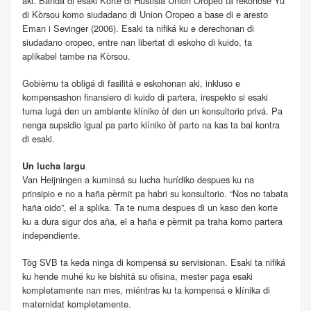
aki. Banda di esaki Korte di Hustisia Union Oropeo ta rekonosé Yu
di Kòrsou komo siudadano di Union Oropeo a base di e aresto
Eman i Sevinger (2006). Esaki ta nifiká ku e derechonan di
siudadano oropeo, entre nan libertat di eskoho di kuido, ta
aplikabel tambe na Kòrsou.
Gobièrnu ta obligá di fasilitá e eskohonan aki, inkluso e
kompensashon finansiero di kuido di partera, irespekto si esaki
tuma lugá den un ambiente klíniko òf den un konsultorio privá. Pa
nenga supsidio igual pa parto klíniko òf parto na kas ta bai kontra
di esaki.
Un lucha largu
Van Heijningen a kuminsá su lucha hurídiko despues ku na
prinsipio e no a haña pèrmit pa habri su konsultorio. “Nos no tabata
haña oido”, el a splika. Ta te numa despues di un kaso den korte
ku a dura sigur dos aña, el a haña e pèrmit pa traha komo partera
independiente.
Tòg SVB ta keda ninga di kompensá su servisionan. Esaki ta nifiká
ku hende muhé ku ke bishitá su ofisina, mester paga esaki
kompletamente nan mes, miéntras ku ta kompensá e klínika di
maternidat kompletamente.