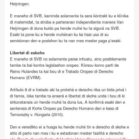
Heijningen.
E maneho di SVB, kaminda solamente ta sera kòntrakt ku e klínika
di maternidat, ta stroba e parteranan independiente manera Van
Heijningen di duna kuido pa hende muhé ku ta sigurá na SVB.
Esaki ta pone ku e hende muhénan ku ke hasi uso di su
servisionan den e posishon ku ta nan mes mester paga p’esaki.
Libertat di eskoho
E maneho di SVB no solamente parse inhustu, sino posiblemente
tambe ta bai kontra legislashon oropeo. Kòrsou komo parti de
Reino Hulandes ta kai bou di e Tratado Oropeo di Derecho
Humano (EVRM).
Artíkulo 8 di e tratado aki ta protehá e derecho riba un bida privá i
di famia, loke tambe ta enserá e libertat di skohe unda i bou di ki
sirkunstansia un hende muhé ta duna lus. A konfirmá esaki den e
sentensia di Korte Oropeo pa Derecho Humano den e kaso di
Ternovszky v. Hungaria (2010).
Den e veredikto ei a husga ku hende muhé tin e derecho di skohe e
sitio di parto nan mes i ku e estadonan mester fasilitá e derecho