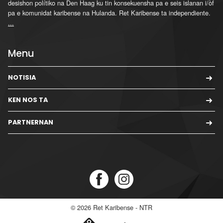
desishon polítiko na Den Haag ku tin konsekuensha pa e seis islanan i/òf
pa e komunidat karibense na Hulanda. Ret Karibense ta independiente.
...
Menu
NOTISIA
KEN NOS TA
PARTNERNAN
© 2026
Ret Karibense - NTR