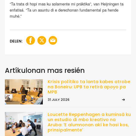
“Ta trata di hopi mas ku solamente mi práktika”, van Heijningen ta
enfatisá. “Ta un asuntu di e derechonan fundamental pa hende
muhé.”
DELEN:
Artíkulonan mas resién
Krísis polítiko ta lanta kabes atrobe
na Boneiru: UPB ta retirá apoyo pa
MPB
31 JULY 2026
Loucette Reppenhagen a kuminsá ku
un estudio di mbo kreativo na
Aruba: ‘E alumnonan akí ke hasi kos,
prinsipalmente’