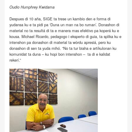
Oudio Humphrey Kwidama
Despues di 10 aña, SIGE ta trese un kambio den e forma di
yudansa ku e ta pidi pa ‘Duna un man na bo ruman’. Donashon di
material no ta resultá di ta e manera mas efektivo pa koperá ku e
kousa. Michael Ricardo, pedagogo i eksperto di guia, ta splika ku e
intenshon pa donashon di material ta wòrdu apresiá, pero ku
donashon di sen ta yuda mihó. ”No ta tur biaha e artíkulonan ku
komunidat ta duna – ku hopi bon intenshon – ta di e kalidat
rekerí.”