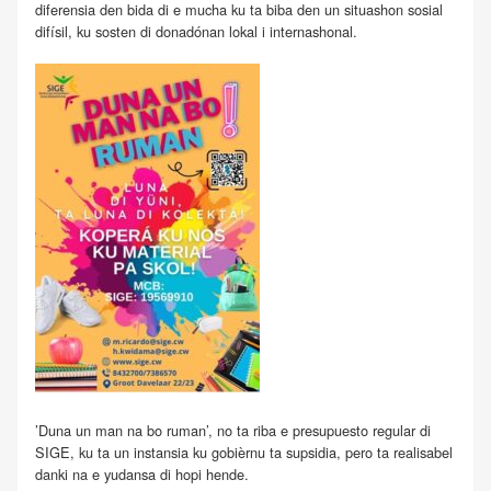
diferensia den bida di e mucha ku ta biba den un situashon sosial
difísil, ku sosten di donadónan lokal i internashonal.
’Duna un man na bo ruman’, no ta riba e presupuesto regular di
SIGE, ku ta un instansia ku gobièrnu ta supsidia, pero ta realisabel
danki na e yudansa di hopi hende.