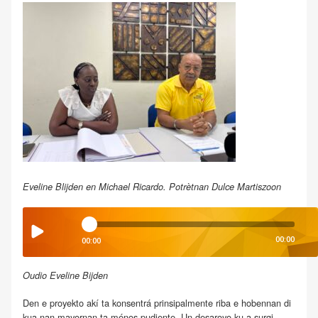
Eveline Blijden en Michael Ricardo. Potrètnan Dulce Martiszoon
00:00
00:00
Oudio Eveline Bijden
Den e proyekto akí ta konsentrá prinsipalmente riba e hobennan di
kua nan mayornan ta ménos pudiente. Un desaroyo ku a surgi