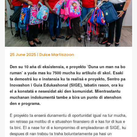
25 June 2025 | Dulce Martiszoon
Den su 10 aña di eksistensia, e proyekto ‘Duna un man na bo
ruman’ a yuda mas ku 7500 mucha ku artíkulo di skol. Esaki
ta demostrá ku e instansia ku ta realisá e proyekto, Sentro pa
Inovashon i Guia Edukashonal (SIGE), tabatin rason, ora ku
el a konstatá e nesesidat akí den komunidat. Mientrastantu
muchanan indokumentá tambe a bira un punto di atenshon
den e programa.
E proyekto ta enserá dunamentu di oportunidat igual na tur mucha,
sin retraso pa motibu di e situashon finansiero di e kas for di kua e
ta bini. El a nase for di e kompromiso di empleadonan di SIGE, ku
despues di nan trabou ta traha boluntariamente pa hasi un