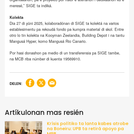
meresé,’’ SIGE ta indiká.
Kolekta
Dia 27 di yüni 2025, kolaboradónan di SIGE ta kolektá na varios
establesimentu pa rekoudá fondo pa kumpra material di skol. Entre
otro lo tin kolekta na Kooyman Zeelandia, Building Depot i na tantu
Mangusá Hyper, komo Mangusá Rio Canario.
Por hasi donashon pa medio di un transferensia pa SIGE tambe,
na MCB riba númber di kuenta 19569910.
DELEN:
Artíkulonan mas resién
Krísis polítiko ta lanta kabes atrobe
na Boneiru: UPB ta retirá apoyo pa
MPB