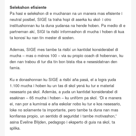
Selekshon efisiente
Pa hasi e selekshon di e muchanan na un manera mas efisiente i
neutral posibel, SIGE ta traha hopi di aserka ku skol- i otro
institushonnan ku ta duna yudansa na hende hoben. Pa medio di e
partnernan akí, SIGI ta risibí informashon di mucha i hoben di kua
ta konosí ku nan tin mester di sosten.
Ademas, SIGE mes tambe ta risibí un kantidat konsiderabel di
mucha – mas o ménos 100 – via su propio coach di hobennan, ku
den nan trabou di tur dia tin bon bista riba e nesesidatnan den
famia.
Ku e donashonnan ku SIGE a risibí aña pasá, el a logra yuda
1.100 mucha i hoben ku un tas di skol yená ku tur e material
nesesario pa skol. Ademàs, a yuda un kantidat konsiderabel di
esakinan – 65 mucha i hoben – ku unifòrm pa skol. “Di e manera
ei, nan por a kuminsá e aña eskolar nobo ku tur e kos nesesario,
loke no solamente ta importante, pero tambe ta duna nan mas
konfiansa propio, un sentido di seguridat i tambe motivashon,”
asina Eveline Blijden, pedagogo i eksperto di guia na skol, ta
splika.