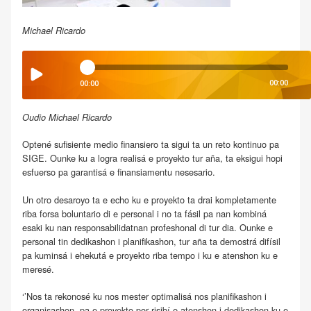
Michael Ricardo
00:00
00:00
Oudio Michael Ricardo
Optené sufisiente medio finansiero ta sigui ta un reto kontinuo pa
SIGE. Ounke ku a logra realisá e proyekto tur aña, ta eksigui hopi
esfuerso pa garantisá e finansiamentu nesesario.
Un otro desaroyo ta e echo ku e proyekto ta drai kompletamente
riba forsa boluntario di e personal i no ta fásil pa nan kombiná
esaki ku nan responsabilidatnan profeshonal di tur dia. Ounke e
personal tin dedikashon i planifikashon, tur aña ta demostrá difísil
pa kuminsá i ehekutá e proyekto riba tempo i ku e atenshon ku e
meresé.
‘’Nos ta rekonosé ku nos mester optimalisá nos planifikashon i
organisashon, pa e proyekto por risibí e atenshon i dedikashon ku e