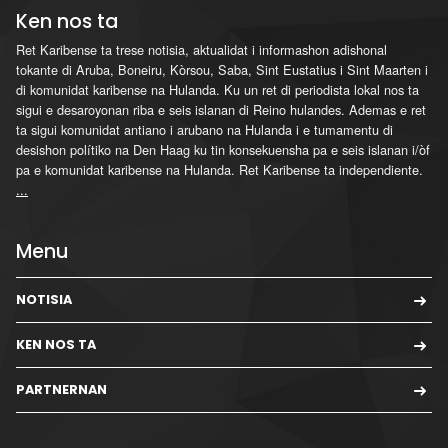
Ken nos ta
Ret Karibense ta trese notisia, aktualidat i informashon adishonal
tokante di Aruba, Boneiru, Kòrsou, Saba, Sint Eustatius i Sint Maarten i
di komunidat karibense na Hulanda. Ku un ret di periodista lokal nos ta
sigui e desaroyonan riba e seis islanan di Reino hulandes. Ademas e ret
ta sigui komunidat antiano i arubano na Hulanda i e tumamentu di
desishon polítiko na Den Haag ku tin konsekuensha pa e seis islanan i/òf
pa e komunidat karibense na Hulanda. Ret Karibense ta independiente.
...
Menu
NOTISIA
KEN NOS TA
PARTNERNAN