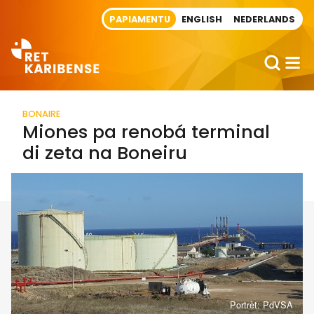
Direct naar artikel
PAPIAMENTU
ENGLISH
NEDERLANDS
BONAIRE
Miones pa renobá terminal
di zeta na Boneiru
Portrèt: PdVSA