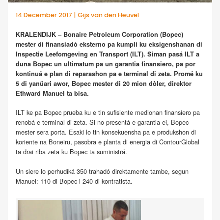
14 December 2017 | Gijs van den Heuvel
KRALENDIJK – Bonaire Petroleum Corporation (Bopec)
mester di finansiadó eksterno pa kumpli ku eksigenshanan di
Inspectie Leefomgeving en Transport (ILT). Siman pasá ILT a
duna Bopec un ultimatum pa un garantia finansiero, pa por
kontinuá e plan di reparashon pa e terminal di zeta. Promé ku
5 di yanüari awor, Bopec mester di 20 mion dòler, direktor
Ethward Manuel ta bisa.
ILT ke pa Bopec prueba ku e tin sufisiente medionan finansiero pa
renobá e terminal di zeta. Si no presentá e garantia ei, Bopec
mester sera porta. Esaki lo tin konsekuensha pa e produkshon di
koriente na Boneiru, pasobra e planta di energia di ContourGlobal
ta drai riba zeta ku Bopec ta suministrá.
Un siere lo perhudiká 350 trahadó direktamente tambe, segun
Manuel: 110 di Bopec i 240 di kontratista.