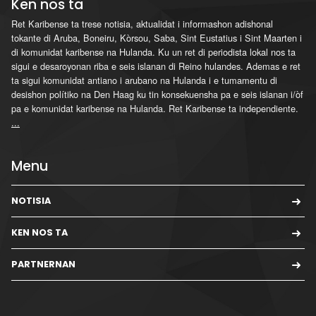
Ken nos ta
Ret Karibense ta trese notisia, aktualidat i informashon adishonal
tokante di Aruba, Boneiru, Kòrsou, Saba, Sint Eustatius i Sint Maarten i
di komunidat karibense na Hulanda. Ku un ret di periodista lokal nos ta
sigui e desaroyonan riba e seis islanan di Reino hulandes. Ademas e ret
ta sigui komunidat antiano i arubano na Hulanda i e tumamentu di
desishon polítiko na Den Haag ku tin konsekuensha pa e seis islanan i/òf
pa e komunidat karibense na Hulanda. Ret Karibense ta independiente.
...
Menu
NOTISIA
KEN NOS TA
PARTNERNAN