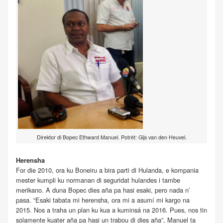
Direktor di Bopec Ethward Manuel. Potrèt: Gijs van den Heuvel.
Herensha
For die 2010, ora ku Boneiru a bira parti di Hulanda, e kompania
mester kumpli ku normanan di seguridat hulandes i tambe
merikano. A duna Bopec dies aña pa hasi esaki, pero nada n’
pasa. “Esaki tabata mi herensha, ora mi a asumí mi kargo na
2015. Nos a traha un plan ku kua a kuminsá na 2016. Pues, nos tin
solamente kuater aña pa hasi un trabou di dies aña”, Manuel ta