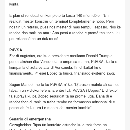
konta.
E plan di renobashon kompleto ta kosta 140 mion dòler. “En
realidat mester konstruí un terminal kompletamente nobo. Pero
nos tin un retraso, pues nos mester di mas tempu i espasio. Nos ke
renobá dos tanki pa aña.” Aña pasá a renobá e promé tankinan, ku
por rekonosé na un dak rondó.
PdVSA
For di ougùstus, ora ku e presidente merikano Donald Trump a
pone sakshon riba Venezuela, e empresa mama, PdVSA, ku ta e
kompania di zeta estatal di Venezuela, tin difikultat ku e
finansiamentu. P’ esei Bopec ta buska finansiadó eksterno awor.
Segun Manuel, no ta ke PdVSA n’ ke. “Djarason mainta ainda nos
tabatin un vidiokonferensha entre ILT, PdVSA i Bopec.” E direktor
ta suprayá ku pa Bopec seguridat ta na promé lugá. Bana di e
renobashon di tanki ta traha tambe na formashon adishonal di e
personal: “e kultura i e mentalidat mester kambia”.
Senario di emergensha
Gezaghebber Rijna tin kontakto estrecho ku e task force na