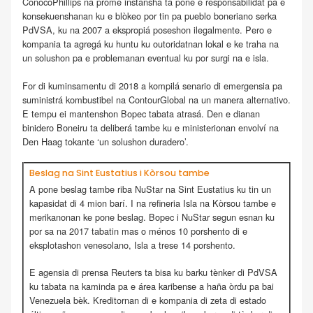
ConocoPhillips na promé instansha ta pone e responsabilidat pa e
konsekuenshanan ku e blòkeo por tin pa pueblo boneriano serka
PdVSA, ku na 2007 a ekspropiá poseshon ilegalmente. Pero e
kompania ta agregá ku huntu ku outoridatnan lokal e ke traha na
un solushon pa e problemanan eventual ku por surgi na e isla.
For di kuminsamentu di 2018 a kompilá senario di emergensia pa
suministrá kombustibel na ContourGlobal na un manera alternativo.
E tempu ei mantenshon Bopec tabata atrasá. Den e dianan
binidero Boneiru ta deliberá tambe ku e ministerionan envolví na
Den Haag tokante ‘un solushon duradero’.
Beslag na Sint Eustatius i Kòrsou tambe
A pone beslag tambe riba NuStar na Sint Eustatius ku tin un
kapasidat di 4 mion barí. I na refineria Isla na Kòrsou tambe e
merikanonan ke pone beslag. Bopec i NuStar segun esnan ku
por sa na 2017 tabatin mas o ménos 10 porshento di e
eksplotashon venesolano, Isla a trese 14 porshento.
E agensia di prensa Reuters ta bisa ku barku tènker di PdVSA
ku tabata na kaminda pa e área karibense a haña òrdu pa bai
Venezuela bèk. Kreditornan di e kompania di zeta di estado