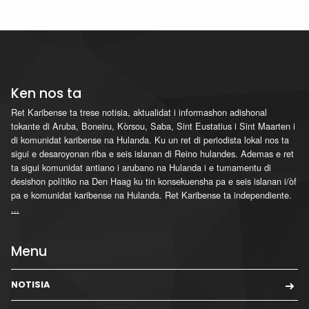
Ken nos ta
Ret Karibense ta trese notisia, aktualidat i informashon adishonal
tokante di Aruba, Boneiru, Kòrsou, Saba, Sint Eustatius i Sint Maarten i
di komunidat karibense na Hulanda. Ku un ret di periodista lokal nos ta
sigui e desaroyonan riba e seis islanan di Reino hulandes. Ademas e ret
ta sigui komunidat antiano i arubano na Hulanda i e tumamentu di
desishon polítiko na Den Haag ku tin konsekuensha pa e seis islanan i/òf
pa e komunidat karibense na Hulanda. Ret Karibense ta independiente.
...
Menu
NOTISIA