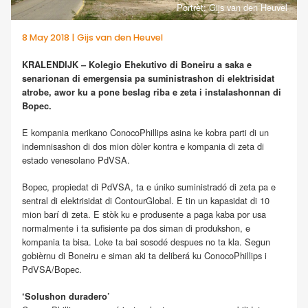
Portrèt: Gijs van den Heuvel
8 May 2018 | Gijs van den Heuvel
KRALENDIJK – Kolegio Ehekutivo di Boneiru a saka e
senarionan di emergensia pa suministrashon di elektrisidat
atrobe, awor ku a pone beslag riba e zeta i instalashonnan di
Bopec.
E kompania merikano ConocoPhillips asina ke kobra parti di un
indemnisashon di dos mion dòler kontra e kompania di zeta di
estado venesolano PdVSA.
Bopec, propiedat di PdVSA, ta e úniko suministradó di zeta pa e
sentral di elektrisidat di ContourGlobal. E tin un kapasidat di 10
mion barí di zeta. E stòk ku e produsente a paga kaba por usa
normalmente i ta sufisiente pa dos siman di produkshon, e
kompania ta bisa. Loke ta bai sosodé despues no ta kla. Segun
gobièrnu di Boneiru e siman aki ta deliberá ku ConocoPhillips i
PdVSA/Bopec.
‘Solushon duradero’