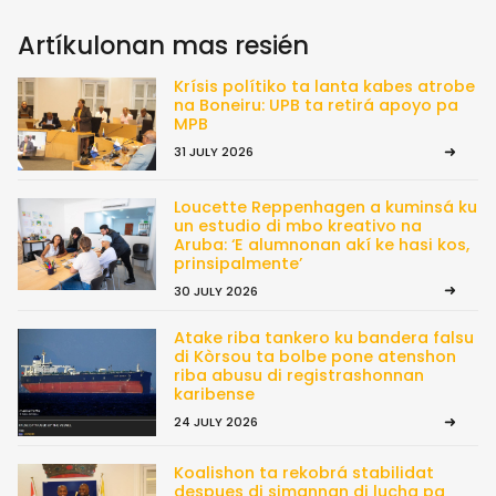
Artíkulonan mas resién
Krísis polítiko ta lanta kabes atrobe
na Boneiru: UPB ta retirá apoyo pa
MPB
31 JULY 2026
Loucette Reppenhagen a kuminsá ku
un estudio di mbo kreativo na
Aruba: ‘E alumnonan akí ke hasi kos,
prinsipalmente’
30 JULY 2026
Atake riba tankero ku bandera falsu
di Kòrsou ta bolbe pone atenshon
riba abusu di registrashonnan
karibense
24 JULY 2026
Koalishon ta rekobrá stabilidat
despues di simannan di lucha pa