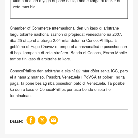
último añanan a yega di pone beslag riba e karga di tènker di
zeta mas bia.
Chamber of Commerce internashonal den un kaso di arbitrahe
largu tokante nashonalisashon di propiedat venesolano na 2007,
riba 25 di aprel a otorgá 2.04 miar dòler na ConocoPhillips. E
gobièrno di Hugo Chavez e tempu ei a nashonalisá e poseshonnan
di hopi kompania di zeta strañero. Banda di Conoco, Exxon Mobile
tambe tin kaso di arbitrahe ta kore.
ConocoPhillips den arbitrahe a eksihí 22 miar dòler serka ICC, pero
el a haña 2 miar so. Pasobra Venezuela i PdVSA ta pober i no ta
paga, ta pone beslag riba poseshon pafó di Venezuela. Ta posibel
ku den e kaso ei ConocoPhillips por asta bende e zeta i e
terminalnan.
DELEN: