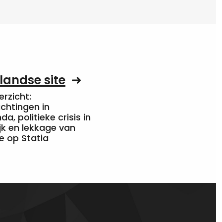
landse site
rzicht:
chtingen in
a, politieke crisis in
jk en lekkage van
e op Statia