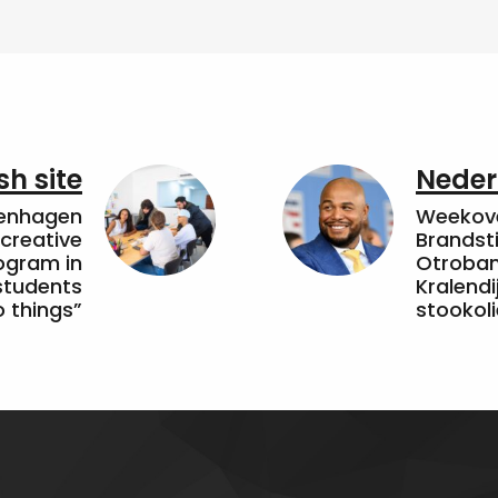
sh site
Neder
penhagen
Weekove
 creative
Brandsti
ogram in
Otroband
students
Kralendi
 things”
stookoli