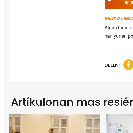
00:
Mirtha Leetz
Algun luna pa
nan yunan por
DELEN:
Artíkulonan mas resié