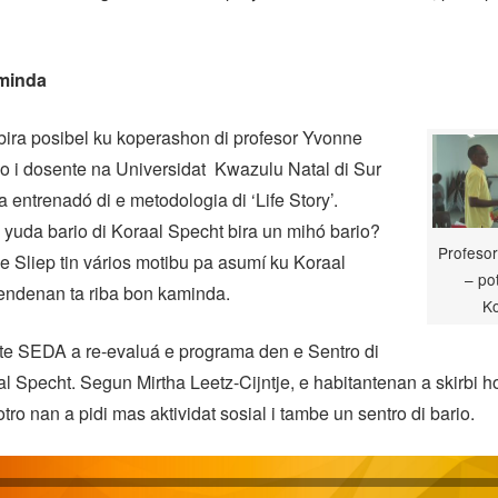
minda
bira posibel ku koperashon di profesor Yvonne
go i dosente na Universidat Kwazulu Natal di Sur
ta entrenadó di e metodologia di ‘Life Story’.
yuda bario di Koraal Specht bira un mihó bario?
Profesor
 Sliep tin vários motibu pa asumí ku Koraal
– po
hendenan ta riba bon kaminda.
K
e SEDA a re-evaluá e programa den e Sentro di
al Specht. Segun Mirtha Leetz-Cijntje, e habitantenan a skirbi ho
otro nan a pidi mas aktividat sosial i tambe un sentro di bario.