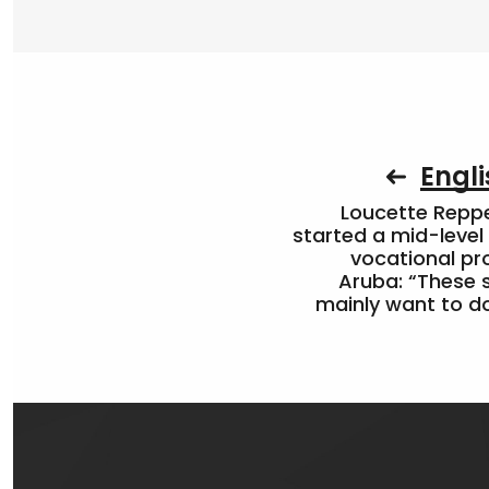
Engli
Loucette Rep
started a mid-level
vocational pr
Aruba: “These 
mainly want to do