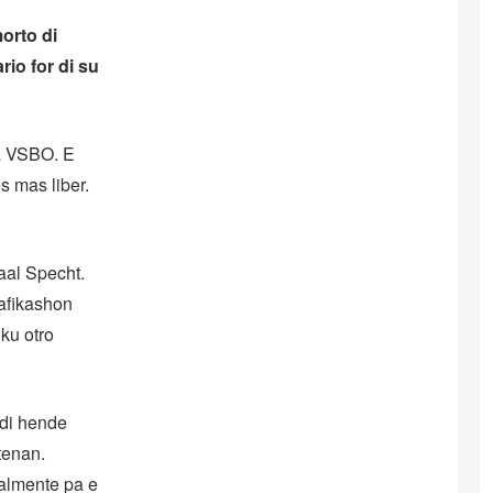
orto di
io for di su
ta VSBO. E
s mas liber.
aal Specht.
rafikashon
ku otro
 di hende
tenan.
palmente pa e