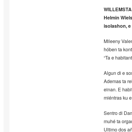
WILLEMSTAD 
Helmin Wiels
isolashon, e
Mileeny Valen
hóben ta konte
“Ta e habitan
Algun di e so
Ademas ta rei
einan. E habi
miéntras ku 
Sentro di Dam
muhé ta organ
Ultimo dos aň