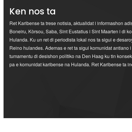
Ken nos ta
Ret Karibense ta trese notisia, aktualidat i informashon ad
Boneiru, Kòrsou, Saba, Sint Eustatius i Sint Maarten i di 
Hulanda. Ku un ret di periodista lokal nos ta sigui e desaro
Reino hulandes. Ademas e ret ta sigui komunidat antiano 
tumamentu di desishon polítiko na Den Haag ku tin konseku
pa e komunidat karibense na Hulanda. Ret Karibense ta i