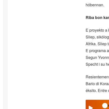
hóbennan.
Riba bon ka
E proyekto a 
Sliep, sikólo
Afrika. Sliep 
E programa a 
Segun Yvonne
Specht i su 
Resientement
Bario di Kora
éksito. Entre 