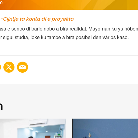
00
-Cijntje ta konta di e proyekto
sá e sentro di bario nobo a bira realidat. Mayornan ku yu hóben
 sigui studia, loke ku tambe a bira posibel den vários kaso.
n