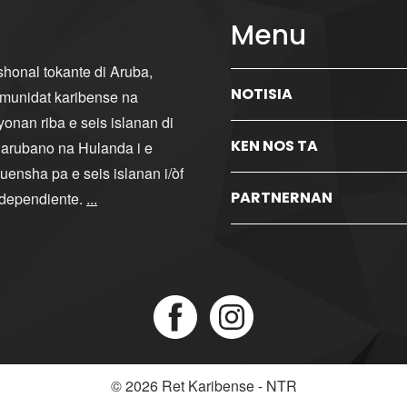
Menu
ishonal tokante di Aruba,
NOTISIA
komunidat karibense na
yonan riba e seis islanan di
KEN NOS TA
i arubano na Hulanda i e
ensha pa e seis islanan i/òf
PARTNERNAN
ndependiente.
...
© 2026
Ret Karibense - NTR