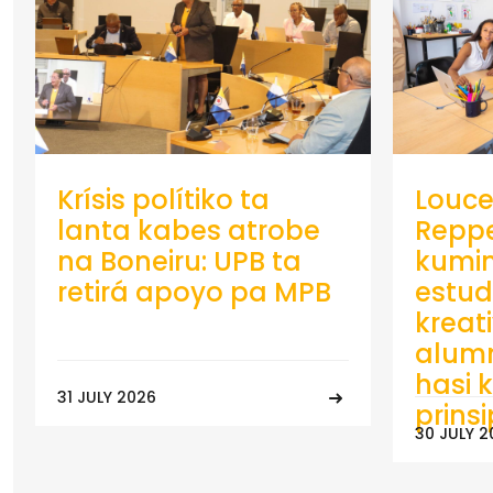
Krísis polítiko ta
Louce
lanta kabes atrobe
Repp
na Boneiru: UPB ta
kumin
retirá apoyo pa MPB
estud
kreat
alumn
hasi k
31 JULY 2026
prins
30 JULY 2