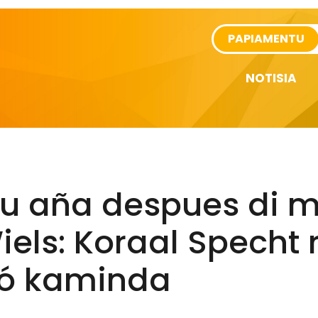
rtikel
PAPIAMENTU
NOTISIA
ku aña despues di m
iels: Koraal Specht 
ó kaminda