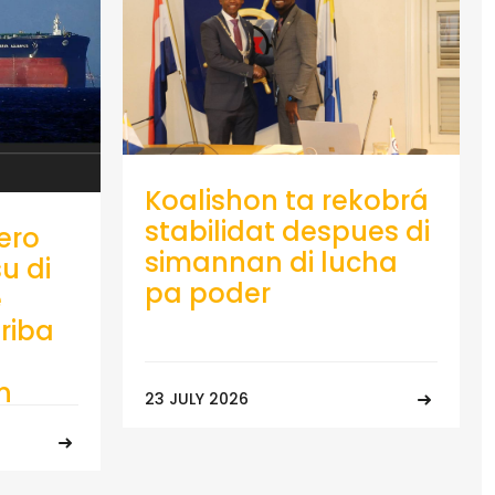
Koalishon ta rekobrá
stabilidat despues di
ero
simannan di lucha
u di
pa poder
e
riba
n
23 JULY 2026