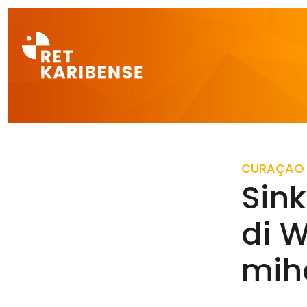
Direct naar a
CURAÇAO
Sin
di W
mih