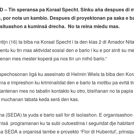
– Tin speransa pa Koraal Specht. Sinku aňa despues di m
, por nota un kambio. Despues di proyektonan pa saka e bar
 situashon a kuminsá drecha. No ta reina miedu mas.
tijn (16) ta biba na Koraal Specht i ta den klas 2 di Amador Ni
ntu ku tin mas aktividat sosial den e bario i ku e por sinti su me
tenan mes mester koperá pa nos tin un mihó bario.”
spechosonan ligá ku asesinato di Helmin Wiels ta biba den Kor
na e impreshon ku kriminalidat den e bario ta motibu pa evitá t
tantenan mes no tabatin kontakto ku otro, bisiñanan no ta papia 
e muchanan tabata keda será den kas.
a (SEDA) ta yuda e bario sali for di isolashon. E organisashon
isá programanan ku ta subi outoestima i seguridat dje habitan
a SEDA a organisá tambe e proyekto ‘Flor di Hubentut’, prinsi