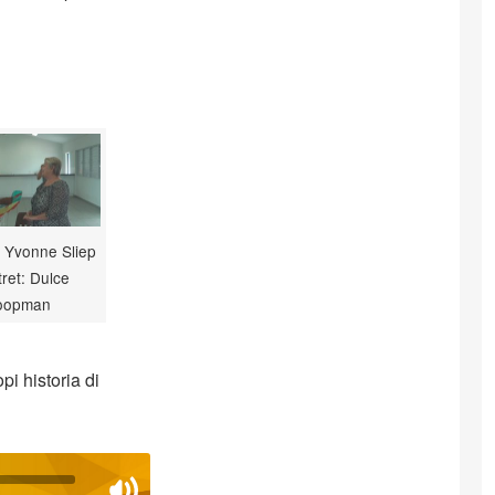
 Yvonne Sliep
tret: Dulce
oopman
pi historia di