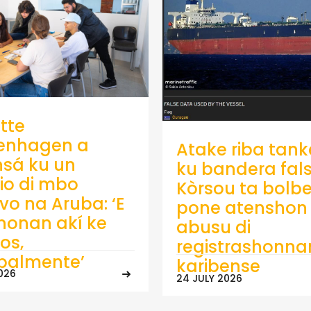
tte
enhagen a
Atake riba tank
sá ku un
ku bandera fals
io di mbo
Kòrsou ta bolb
ivo na Aruba: ‘E
pone atenshon 
onan akí ke
abusu di
os,
registrashonna
ipalmente’
karibense
026
24 JULY 2026