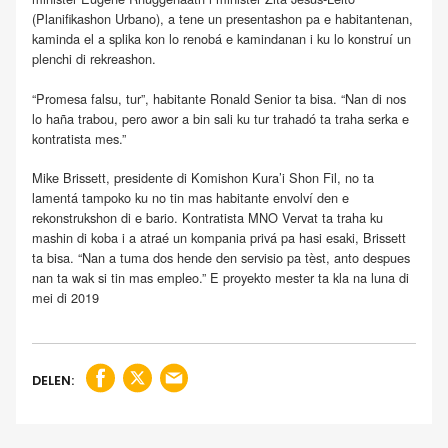
(Planifikashon Urbano), a tene un presentashon pa e habitantenan,
kaminda el a splika kon lo renobá e kamindanan i ku lo konstruí un
plenchi di rekreashon.
“Promesa falsu, tur”, habitante Ronald Senior ta bisa. “Nan di nos
lo haña trabou, pero awor a bin sali ku tur trahadó ta traha serka e
kontratista mes.”
Mike Brissett, presidente di Komishon Kura’i Shon Fil, no ta
lamentá tampoko ku no tin mas habitante envolví den e
rekonstrukshon di e bario. Kontratista MNO Vervat ta traha ku
mashin di koba i a atraé un kompania privá pa hasi esaki, Brissett
ta bisa. “Nan a tuma dos hende den servisio pa tèst, anto despues
nan ta wak si tin mas empleo.” E proyekto mester ta kla na luna di
mei di 2019
DELEN: