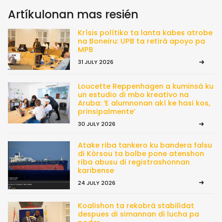
Artíkulonan mas resién
Krísis polítiko ta lanta kabes atrobe
na Boneiru: UPB ta retirá apoyo pa
MPB
31 JULY 2026
Loucette Reppenhagen a kuminsá ku
un estudio di mbo kreativo na
Aruba: ‘E alumnonan akí ke hasi kos,
prinsipalmente’
30 JULY 2026
Atake riba tankero ku bandera falsu
di Kòrsou ta bolbe pone atenshon
riba abusu di registrashonnan
karibense
24 JULY 2026
Koalishon ta rekobrá stabilidat
despues di simannan di lucha pa