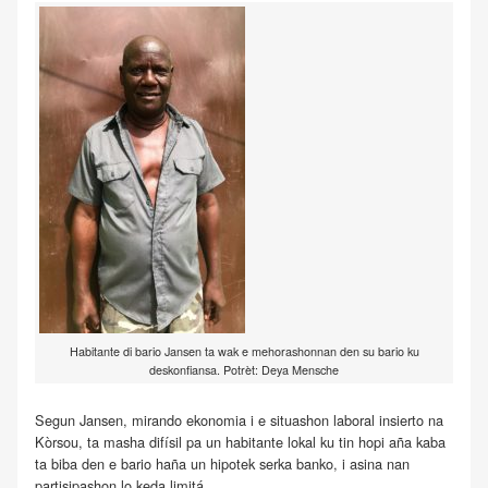
Habitante di bario Jansen ta wak e mehorashonnan den su bario ku
deskonfiansa. Potrèt: Deya Mensche
Segun Jansen, mirando ekonomia i e situashon laboral insierto na
Kòrsou, ta masha difísil pa un habitante lokal ku tin hopi aña kaba
ta biba den e bario haña un hipotek serka banko, i asina nan
partisipashon lo keda limitá.