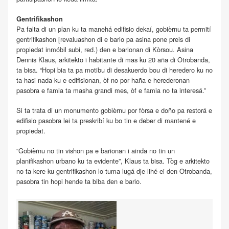
Gentrifikashon
Pa falta di un plan ku ta manehá edifisio dekaí, gobièrnu ta permití
gentrifikashon [revaluashon di e bario pa asina pone preis di
propiedat inmóbil subi, red.) den e barionan di Kòrsou. Asina
Dennis Klaus, arkitekto i habitante di mas ku 20 aña di Otrobanda,
ta bisa. “Hopi bia ta pa motibu di desakuerdo bou di heredero ku no
ta hasi nada ku e edifisionan, òf no por haña e herederonan
pasobra e famia ta masha grandi mes, òf e famia no ta interesá.”
Si ta trata di un monumento gobièrnu por fòrsa e doño pa restorá e
edifisio pasobra lei ta preskribí ku bo tin e deber di mantené e
propiedat.
“Gobièrnu no tin vishon pa e barionan i ainda no tin un
planifikashon urbano ku ta evidente”, Klaus ta bisa. Tòg e arkitekto
no ta kere ku gentrifikashon lo tuma lugá dje lihé ei den Otrobanda,
pasobra tin hopi hende ta biba den e bario.