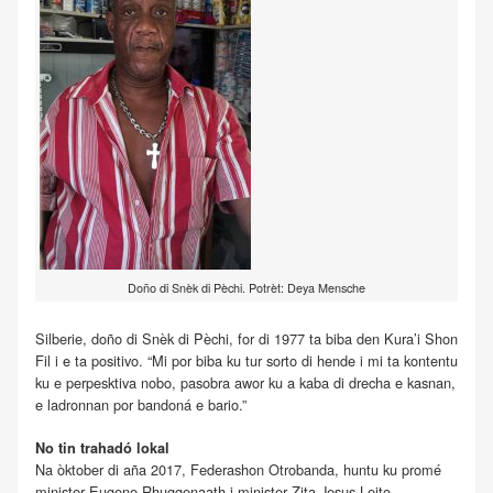
Doño di Snèk di Pèchi. Potrèt: Deya Mensche
Silberie, doño di Snèk di Pèchi, for di 1977 ta biba den Kura’i Shon
Fil i e ta positivo. “Mi por biba ku tur sorto di hende i mi ta kontentu
ku e perpesktiva nobo, pasobra awor ku a kaba di drecha e kasnan,
e ladronnan por bandoná e bario.”
No tin trahadó lokal
Na òktober di aña 2017, Federashon Otrobanda, huntu ku promé
minister Eugene Rhuggenaath i minister Zita Jesus-Leito