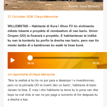
Portrèt: Deya Mensche
27 October 2018 | Deya Mensche
WILLEMSTAD – Habitante di Kura’i Shon Fil tin sintimentu
miksto tokante e proyekto di renobashon di nan bario. Union
Oropeo (UO) ta finansiá e proyekto. E habitantenan ta indiká
ku nan ta kontentu ku porfin ta drecha nan bario, pero nan tin
miedu tambe di e kambionan ku esaki ta trese kuné.
00:00
00:00
Un reportahe di Deya Mensche
“Nos ta realisá si ku bo no por para e desaroyo i e invershonnan,
pero no ta pòrnada UO ta invertí den un bario”, habitante di bario
Jansen ta bisa. E mes i otro habitante ta teme ku lo pone nan riba
kaya na mal òrdu si nan no por paga e oumento di hür despues ku
a drecha e kas.