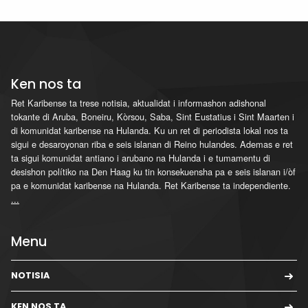
Ken nos ta
Ret Karibense ta trese notisia, aktualidat i informashon adishonal
tokante di Aruba, Boneiru, Kòrsou, Saba, Sint Eustatius i Sint Maarten i
di komunidat karibense na Hulanda. Ku un ret di periodista lokal nos ta
sigui e desaroyonan riba e seis islanan di Reino hulandes. Ademas e ret
ta sigui komunidat antiano i arubano na Hulanda i e tumamentu di
desishon polítiko na Den Haag ku tin konsekuensha pa e seis islanan i/òf
pa e komunidat karibense na Hulanda. Ret Karibense ta independiente.
...
Menu
NOTISIA
KEN NOS TA