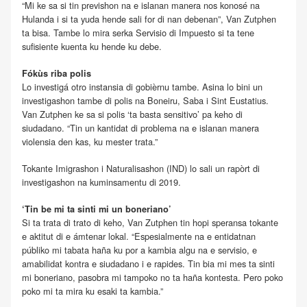
“Mi ke sa si tin previshon na e islanan manera nos konosé na
Hulanda i si ta yuda hende sali for di nan debenan”, Van Zutphen
ta bisa. Tambe lo mira serka Servisio di Impuesto si ta tene
sufisiente kuenta ku hende ku debe.
Fókùs riba polis
Lo investigá otro instansia di gobièrnu tambe. Asina lo bini un
investigashon tambe di polis na Boneiru, Saba i Sint Eustatius.
Van Zutphen ke sa si polis ‘ta basta sensitivo’ pa keho di
siudadano. “Tin un kantidat di problema na e islanan manera
violensia den kas, ku mester trata.”
Tokante Imigrashon i Naturalisashon (IND) lo sali un rapòrt di
investigashon na kuminsamentu di 2019.
‘Tin be mi ta sinti mi un boneriano’
Si ta trata di trato di keho, Van Zutphen tin hopi speransa tokante
e aktitut di e ámtenar lokal. “Espesialmente na e entidatnan
públiko mi tabata haña ku por a kambia algu na e servisio, e
amabilidat kontra e siudadano i e rapides. Tin bia mi mes ta sinti
mi boneriano, pasobra mi tampoko no ta haña kontesta. Pero poko
poko mi ta mira ku esaki ta kambia.”