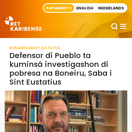
Direct naar artikel
PAPIAMENTU
ENGLISH
NEDERLANDS
BONAIRE
SABA
ST EUSTATIUS
Defensor di Pueblo ta
kuminsá investigashon di
pobresa na Boneiru, Saba i
Sint Eustatius