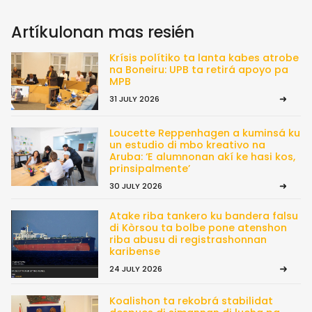
Artíkulonan mas resién
Krísis polítiko ta lanta kabes atrobe
na Boneiru: UPB ta retirá apoyo pa
MPB
31 JULY 2026
Loucette Reppenhagen a kuminsá ku
un estudio di mbo kreativo na
Aruba: ‘E alumnonan akí ke hasi kos,
prinsipalmente’
30 JULY 2026
Atake riba tankero ku bandera falsu
di Kòrsou ta bolbe pone atenshon
riba abusu di registrashonnan
karibense
24 JULY 2026
Koalishon ta rekobrá stabilidat