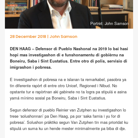
Portrèt: John Samson
28 December 2018 | John Samson
DEN HAAG – Defensor di Pueblo Nashonal na 2019 lo bai hasi
hopi mas investigashon di e funshonamentu di gobièrnu na
Boneiru, Saba i Sint Eustatius. Entre otro di polis, servisio di
imigrashon i pobresa.
E investigashon di pobresa na e islanan ta remarkabel, pasobra ya
tin diferente rapòrt di entre otro Unicef, Regioned i Nibud. No
opstante tur e rapòrtnan aki gabinete no ta logra pa stipulá e asina
yamá mínimo sosial pa Boneiru, Saba i Sint Eustatius.
Segun defensor di pueblo Reinier van Zutphen su investigashon lo
trese ‘solushonnan’ pa Den Haag, pa por ‘saka famia i yu for di
pobresa’. Solushon práktiko segun Van Zutphen tin mas prioridat ku
stipulá un suma ku un hende mester minimalmente pa biba di dje.