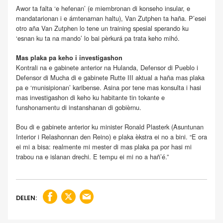
Awor ta falta ‘e hefenan’ (e miembronan di konseho insular, e
mandatarionan i e ámtenarnan haltu), Van Zutphen ta haña. P’esei
otro aña Van Zutphen lo tene un training spesial sperando ku
‘esnan ku ta na mando’ lo bai pèrkurá pa trata keho mihó.
Mas plaka pa keho i investigashon
Kontrali na e gabinete anterior na Hulanda, Defensor di Pueblo i
Defensor di Mucha di e gabinete Rutte III aktual a haña mas plaka
pa e ‘munisipionan’ karibense. Asina por tene mas konsulta i hasi
mas investigashon di keho ku habitante tin tokante e
funshonamentu di instanshanan di gobièrnu.
Bou di e gabinete anterior ku minister Ronald Plasterk (Asuntunan
Interior i Relashonnan den Reino) e plaka èkstra ei no a bini. “E ora
ei mi a bisa: realmente mi mester di mas plaka pa por hasi mi
trabou na e islanan drechi. E tempu ei mi no a hañ’é.”
DELEN: