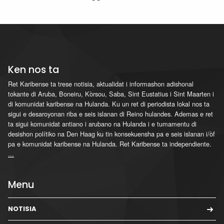
Ken nos ta
Ret Karibense ta trese notisia, aktualidat i informashon adishonal
tokante di Aruba, Boneiru, Kòrsou, Saba, Sint Eustatius i Sint Maarten i
di komunidat karibense na Hulanda. Ku un ret di periodista lokal nos ta
sigui e desaroyonan riba e seis islanan di Reino hulandes. Ademas e ret
ta sigui komunidat antiano i arubano na Hulanda i e tumamentu di
desishon polítiko na Den Haag ku tin konsekuensha pa e seis islanan i/òf
pa e komunidat karibense na Hulanda. Ret Karibense ta independiente.
...
Menu
NOTISIA