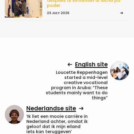
despues di simannan di lucha pa
poder
23 JULY 2026
English site
Loucette Reppenhagen
started a mid-level
creative vocational
program in Aruba: “These
students mainly want to do
things”
Nederlandse site
‘Ik liet een mooie carrière in
Nederland achter, omdat ik
geloof dat ik mijn eiland
iets kan teruggeven’