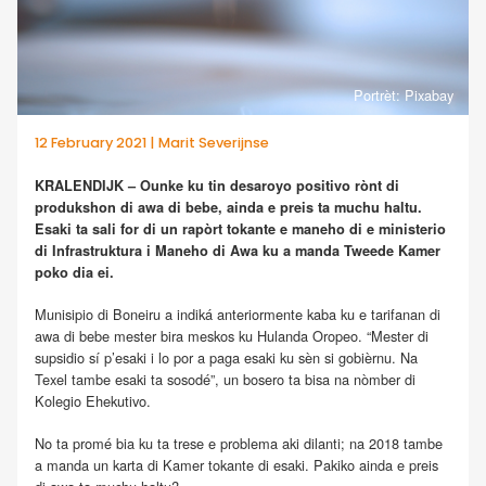
Portrèt: Pixabay
12 February 2021 | Marit Severijnse
KRALENDIJK – Ounke ku tin desaroyo positivo rònt di
produkshon di awa di bebe, ainda e preis ta muchu haltu.
Esaki ta sali for di un rapòrt tokante e maneho di e ministerio
di Infrastruktura i Maneho di Awa ku a manda Tweede Kamer
poko dia ei.
Munisipio di Boneiru a indiká anteriormente kaba ku e tarifanan di
awa di bebe mester bira meskos ku Hulanda Oropeo. “Mester di
supsidio sí p’esaki i lo por a paga esaki ku sèn si gobièrnu. Na
Texel tambe esaki ta sosodé”, un bosero ta bisa na nòmber di
Kolegio Ehekutivo.
No ta promé bia ku ta trese e problema aki dilanti; na 2018 tambe
a manda un karta di Kamer tokante di esaki. Pakiko ainda e preis