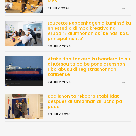
MPB
31 JULY 2026
Loucette Reppenhagen a kuminsá ku
un estudio di mbo kreativo na
Aruba: ‘E alumnonan akí ke hasi kos,
prinsipalmente’
30 JULY 2026
Atake riba tankero ku bandera falsu
di Kòrsou ta bolbe pone atenshon
riba abusu di registrashonnan
karibense
24 JULY 2026
Koalishon ta rekobrá stabilidat
despues di simannan di lucha pa
poder
23 JULY 2026