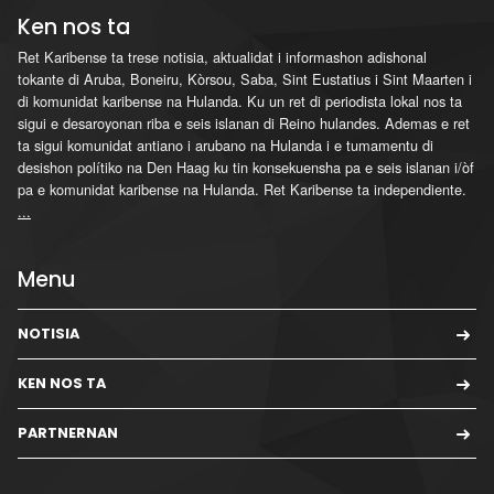
Ken nos ta
Ret Karibense ta trese notisia, aktualidat i informashon adishonal
tokante di Aruba, Boneiru, Kòrsou, Saba, Sint Eustatius i Sint Maarten i
di komunidat karibense na Hulanda. Ku un ret di periodista lokal nos ta
sigui e desaroyonan riba e seis islanan di Reino hulandes. Ademas e ret
ta sigui komunidat antiano i arubano na Hulanda i e tumamentu di
desishon polítiko na Den Haag ku tin konsekuensha pa e seis islanan i/òf
pa e komunidat karibense na Hulanda. Ret Karibense ta independiente.
...
Menu
NOTISIA
KEN NOS TA
PARTNERNAN