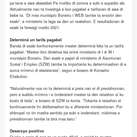
pa tene e awa aksesibel Pa motibu di corona a subi e supsidio aki.
Aktualmente nan ta investigá e kon pagabel e tarifanan di awa di
bebe ta. “Di mes munisipio Boneiru i WEB tambe ta envolví den
esaki”, e ministerio ta laga sa den un reakshon. E resultadonan di
esaki ta ferwagt medio 2021.
Determiná un tarifa pagabel
Banda di esaki konhuntamente mester determiná kiko ta un tarifa
pagabel. “Mester bini direktiva kla entre ministerio di I & W i
munisipio Boneiru. Den esaki e papel di ministerio di Asuntunan
Sosial i Empleo (SZW) tambe ta importante ku determinashon di e
suma mínimo di eksistensia”, segun e bosero di Konseho
Ehekutivo.
“Naturalmente nos no ta determiná e preis nan ei di previshonnan,
pero e suèldu mínimo i e ònderstant mester ta den relashon sí ku
kosto di bida”, e bosero di SZW ta konta. “Tokante e relashon ei
kontinuamente tin deliberashon ku e diferente ministerionan. Por
ehèmpel no tin masha sentido pa subi e ònderstant, miéntras e
previshonnan tambe ta bira mas karu.”
Desaroyo positivo
Ounke e preis di awa ta un punto difísil, e rapòrt ta mustra