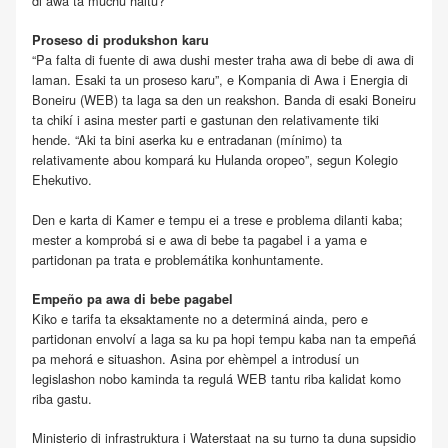
di awa ta muchu haltu?
Proseso di produkshon karu
“Pa falta di fuente di awa dushi mester traha awa di bebe di awa di
laman. Esaki ta un proseso karu”, e Kompania di Awa i Energia di
Boneiru (WEB) ta laga sa den un reakshon. Banda di esaki Boneiru
ta chikí i asina mester parti e gastunan den relativamente tiki
hende. “Aki ta bini aserka ku e entradanan (mínimo) ta
relativamente abou kompará ku Hulanda oropeo”, segun Kolegio
Ehekutivo.
Den e karta di Kamer e tempu ei a trese e problema dilanti kaba;
mester a komprobá si e awa di bebe ta pagabel i a yama e
partidonan pa trata e problemátika konhuntamente.
Empeño pa awa di bebe pagabel
Kiko e tarifa ta eksaktamente no a determiná ainda, pero e
partidonan envolví a laga sa ku pa hopi tempu kaba nan ta empeñá
pa mehorá e situashon. Asina por ehèmpel a introdusí un
legislashon nobo kaminda ta regulá WEB tantu riba kalidat komo
riba gastu.
Ministerio di infrastruktura i Waterstaat na su turno ta duna supsidio