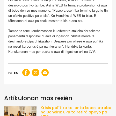
desaroyo positivo tambe. Asina WEB ta tuma e produkshon di awa
di bebe den su mes maneho. “Pasobra esei riba término largu lo tin
un efekto positivo pa e isla”, Ko Hendriks di WEB ta bisa. E
fábrikanan di awa pa esaki mester ta kla e aña aki.
Tambe ta tene kombersashon ku diferente stakeholder tokante
ponementu disponibel di awa di irigashon. “Aktualmente ta
drechando e pipa di irigashon. Despues por ofresé e awa purifiká
na resòrt ku por us’é pa nan kuránan”, Hendriks ta konta.
Kunukeronan mes por buska e awa di irigashon aki na LVV.
DELEN:
Artíkulonan mas resién
Krísis polítiko ta lanta kabes atrobe
na Boneiru: UPB ta retirá apoyo pa