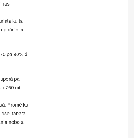
 hasi
rista ku ta
rognósis ta
u 70 pa 80% di
ekuperá pa
un 760 mil
nuá. Promé ku
 esei tabata
ania nobo a