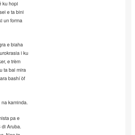
é ku hopi
ei e ta bini
ki un forma
gra e biaha
urokrasia i ku
er, e trèm
u ta bai mira
para bashí òf
bo na kaminda.
ista pa e
 di Aruba.
sa. Nan ta