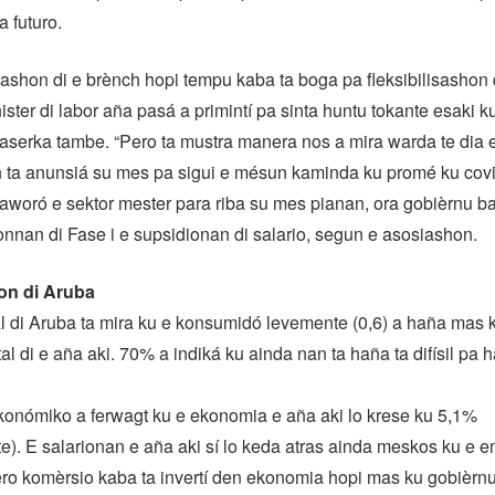
a futuro.
ashon di e brènch hopi tempu kaba ta boga pa fleksibilisashon
ister di labor aña pasá a primintí pa sinta huntu tokante esaki k
aserka tambe. “Pero ta mustra manera nos a mira warda te dia 
ta anunsiá su mes pa sigui e mésun kaminda ku promé ku covid
 aworó e sektor mester para riba su mes pianan, ora gobièrnu ba
nan di Fase i e supsidionan di salario, segun e asosiashon.
n di Aruba
l di Aruba ta mira ku e konsumidó levemente (0,6) a haña mas 
al di e aña aki. 70% a indiká ku ainda nan ta haña ta difísil pa 
onómiko a ferwagt ku e ekonomia e aña aki lo krese ku 5,1%
). E salarionan e aña aki sí lo keda atras ainda meskos ku e 
o komèrsio kaba ta invertí den ekonomia hopi mas ku gobièrnu