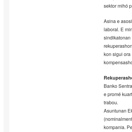
sektor mihó p
Asina e asosi
laboral. E min
sindikatonan 
rekuperashon 
kon sigui ora
kompensashon
Rekuperasho
Banko Sentra
e promé kuart
trabou.
Asuntunan Ek
(nominalmente
kompania. Per