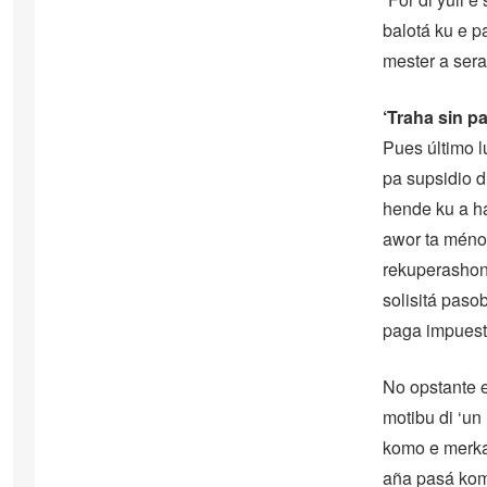
balotá ku e p
mester a sera
‘Traha sin 
Pues último 
pa supsidio d
hende ku a h
awor ta ménos
rekuperashon
solisitá paso
paga impuest
No opstante e
motibu di ‘u
komo e merkad
aña pasá komo