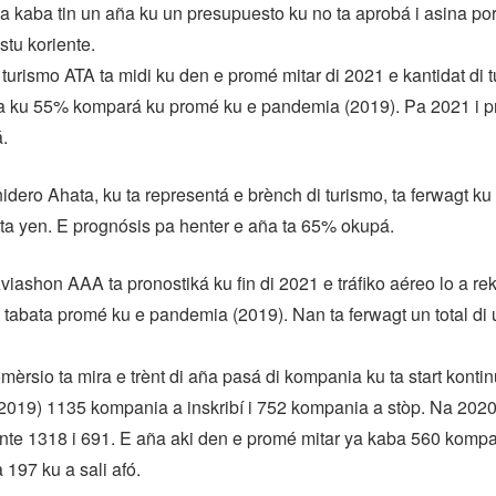
a kaba tin un aña ku un presupuesto ku no ta aprobá i asina por
tu koriente.
 turismo ATA ta midi ku den e promé mitar di 2021 e kantidat di tu
a ku 55% kompará ku promé ku e pandemia (2019). Pa 2021 i p
.
idero Ahata, ku ta representá e brènch di turismo, ta ferwagt k
 ta yen. E prognósis pa henter e aña ta 65% okupá.
Aviashon AAA ta pronostiká ku fin di 2021 e tráfiko aéreo lo a r
 tabata promé ku e pandemia (2019). Nan ta ferwagt un total di 
èrsio ta mira e trènt di aña pasá di kompania ku ta start konti
019) 1135 kompania a inskribí i 752 kompania a stòp. Na 2020
nte 1318 i 691. E aña aki den e promé mitar ya kaba 560 komp
a 197 ku a sali afó.