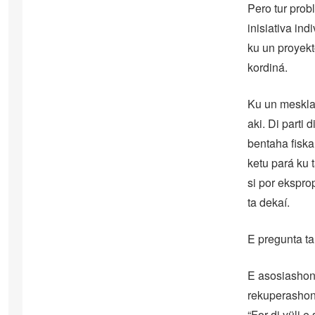
Pero tur prob
inisiativa in
ku un proyekt
kordiná.
Ku un meskla 
aki. Di parti
bentaha fiskal
ketu pará ku 
si por eksprop
ta dekaí.
E pregunta ta
E asosiashon
rekuperashon.
“For di yüli 