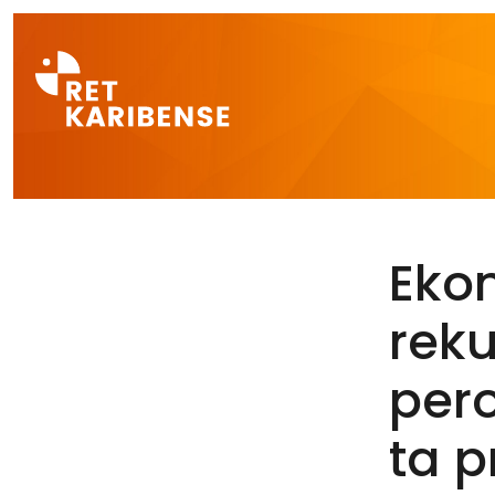
Direct naar a
Eko
reku
pero
ta 