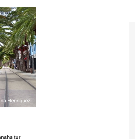
rina Henriquez
ansha tur