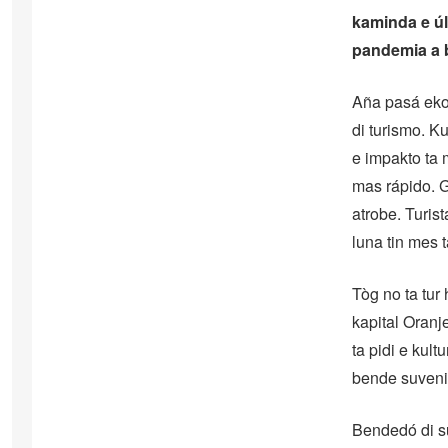
kaminda e úl
pandemia a b
Aña pasá eko
di turismo. K
e impakto ta 
mas rápido. G
atrobe. Turis
luna tin mes 
Tòg no ta tur
kapital Oranje
ta pidi e kult
bende suvenir 
Bendedó di su