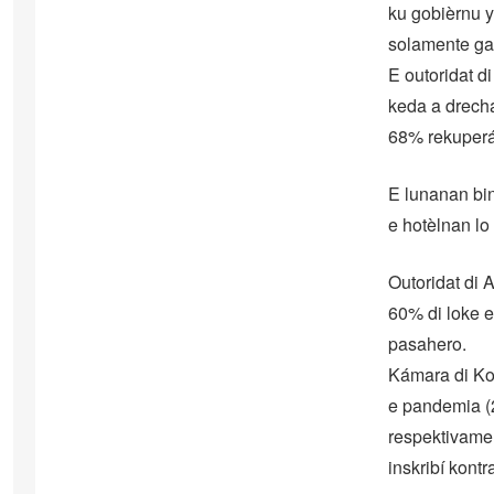
ku gobièrnu y
solamente gas
E outoridat di
keda a drech
68% rekuperá
E lunanan bin
e hotèlnan lo
Outoridat di 
60% di loke e
pasahero.
Kámara di Kom
e pandemia (2
respektivame
inskribí kontr