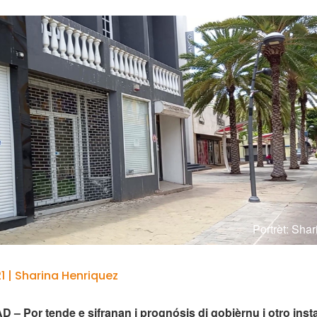
Portrèt: Sha
1 | Sharina Henriquez
 Por tende e sifranan i prognósis di gobièrnu i otro inst