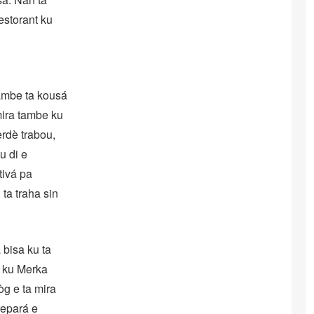
estorant ku
ambe ta kousá
mira tambe ku
rdè trabou,
u di e
ivá pa
ta traha sin
 bisa ku ta
 ku Merka
òg e ta mira
repará e