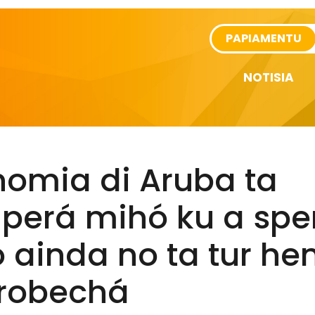
rtikel
PAPIAMENTU
NOTISIA
nomia di Aruba ta
perá mihó ku a spe
 ainda no ta tur he
probechá