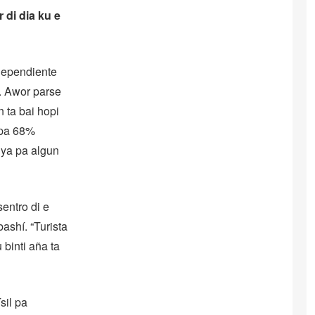
 di dia ku e
dependiente
e. Awor parse
 ta bai hopi
 pa 68%
 ya pa algun
sentro di e
bashí. “Turista
 binti aña ta
sil pa