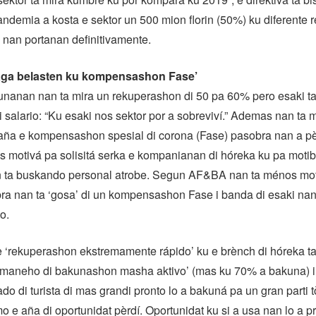
andemia a kosta e sektor un 500 mion florin (50%) ku diferente r
 nan portanan definitivamente.
paga belasten ku kompensashon Fase’
lunanan nan ta mira un rekuperashon di 50 pa 60% pero esaki t
i salario: “Ku esaki nos sektor por a sobreviví.” Ademas nan ta 
aña e kompensashon spesial di corona (Fase) pasobra nan a pè
 motivá pa solisitá serka e kompanianan di hóreka ku pa motib
 ta buskando personal atrobe. Segun AF&BA nan ta ménos mot
bra nan ta ‘gosa’ di un kompensashon Fase i banda di esaki nan 
o.
 ‘rekuperashon ekstremamente rápido’ ku e brènch di hóreka ta
n maneho di bakunashon masha aktivo’ (mas ku 70% a bakuna) i
o di turista di mas grandi pronto lo a bakuná pa un gran parti t
 e aña di oportunidat pèrdí. Oportunidat ku si a usa nan lo a p