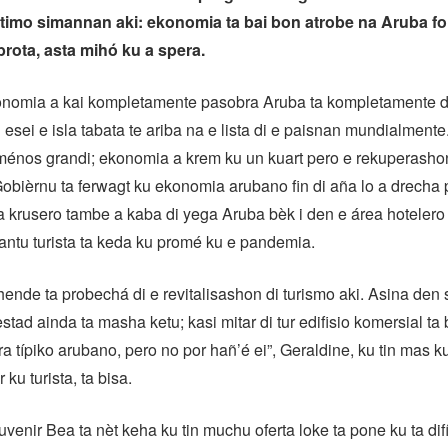
timo simannan aki: ekonomia ta bai bon atrobe na Aruba for
rota, asta mihó ku a spera.
nomia a kai kompletamente pasobra Aruba ta kompletamente 
u esei e isla tabata te ariba na e lista di e paisnan mundialment
ménos grandi; ekonomia a krem ku un kuart pero e rekuperashon
obièrnu ta ferwagt ku ekonomia arubano fin di aña lo a drecha
ta krusero tambe a kaba di yega Aruba bèk i den e área hotelero
tantu turista ta keda ku promé ku e pandemia.
 hende ta probechá di e revitalisashon di turismo aki. Asina den 
stad ainda ta masha ketu; kasi mitar di tur edifisio komersial ta 
ura típiko arubano, pero no por hañ’é ei”, Geraldine, ku tin mas ku
ku turista, ta bisa.
venir Bea ta nèt keha ku tin muchu oferta loke ta pone ku ta difí