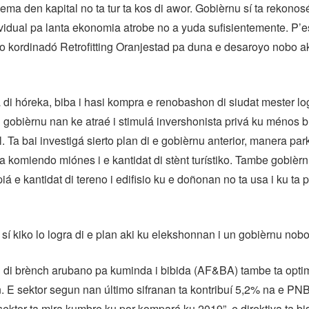
lema den kapital no ta tur ta kos di awor. Gobièrnu sí ta rekonos
dividual pa lanta ekonomia atrobe no a yuda sufisientemente. P’es
o kordinadó Retrofitting Oranjestad pa duna e desaroyo nobo a
di hóreka, biba i hasi kompra e renobashon di siudat mester lo
 di gobièrnu nan ke atraé i stimulá invershonista privá ku ménos b
. Ta bai investigá sierto plan di e gobièrnu anterior, manera park
ta komiendo miónes i e kantidat di stènt turístiko. Tambe gobièrn
iá e kantidat di tereno i edifisio ku e doñonan no ta usa i ku ta 
 sí kiko lo logra di e plan aki ku elekshonnan i un gobièrnu no
 di brènch arubano pa kuminda i bibida (AF&BA) tambe ta optim
 E sektor segun nan último sifranan ta kontribuí 5,2% na e PNB
e sektor ta mira kumbre ku por kompará ku 2019”, e direktiva ta bi