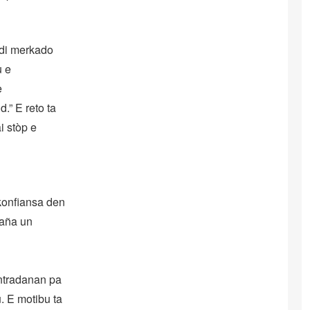
 di merkado
u e
e
.” E reto ta
i stòp e
konfiansa den
haña un
entradanan pa
. E motibu ta