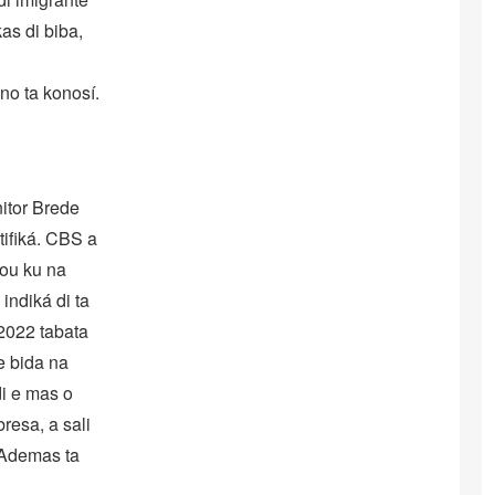
as di biba,
no ta konosí.
nitor Brede
tifiká. CBS a
bou ku na
indiká di ta
2022 tabata
e bida na
di e mas o
resa, a sali
 Ademas ta