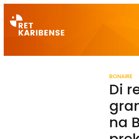
Direct naar a
BONAIRE
Di r
gran
na B
pre