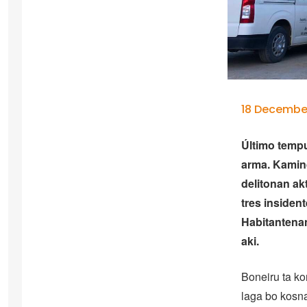
18 Decembe
Último tempu
arma. Kamind
delitonan ak
tres insiden
Habitantenan
aki.
Boneiru ta kon
laga bo kosna