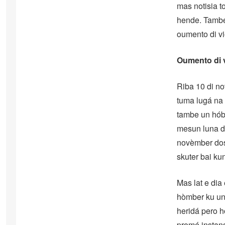
mas notisia t
hende. Tambe 
oumento di vi
Oumento di 
Riba 10 di no
tuma lugá na 
tambe un hóbe
mesun luna de
novèmber dos 
skuter bai ku
Mas lat e dia
hòmber ku un 
heridá pero h
promé instans