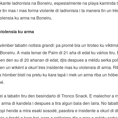
okante ladronisia na Boneiru, espesialmente na playa kaminda t
tin mas i mas forma violente di ladronisia i ta manera tin un trè
olensia ku arma na Boneiru.
violensia ku arma
vèmber tabatin notisia grandi: pa promé bia un tiroteo ku víktim
Boneiru. A mata Ismar de Palm di 21 aña di edat ku vários tiru.
n den su di 20 añanan di edat, djis despues a mèldu serka pol
n un wikènt a okurí tres insidente mas ku violensia di arma. Ri
hòmber bistí na pretu ku kara tapá i mek un arma riba un hóbe
né.
 ei a tabatin tiru den besindario di Tronco Snack. E malechor a
arma di kandela i despues a tira algun bala den laira. No taba
opi hende a mira esaki sosodé, pasobra e insidente a okurí di d
ia e tiradó a kore bai, pero e próksimo dia e mes a mèldu serka 