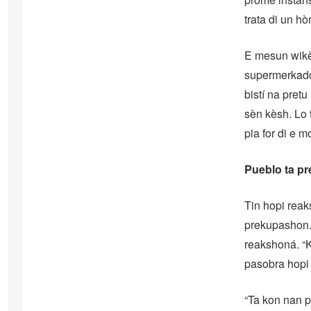
trata di un h
E mesun wikèn
supermerkado
bistí na pret
sèn kèsh. Lo 
pia for di e m
Pueblo ta p
Tin hopi reak
prekupashon. 
reakshoná. “K
pasobra hopi 
“Ta kon nan p