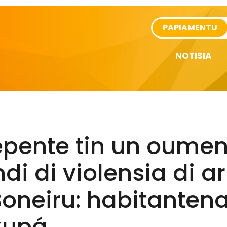
rtikel
PAPIAMENTU
NOTISIA
epente tin un oume
di di violensia di 
oneiru: habitantena
kupá