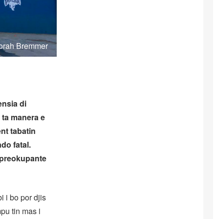
borah Bremmer
ensia di
, ta manera e
nt tabatin
do fatal.
o preokupante
i i bo por djis
pu tin mas i