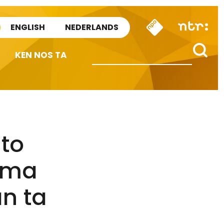
ENGLISH
NEDERLANDS
KEN NOS TA
nto
arma
n ta