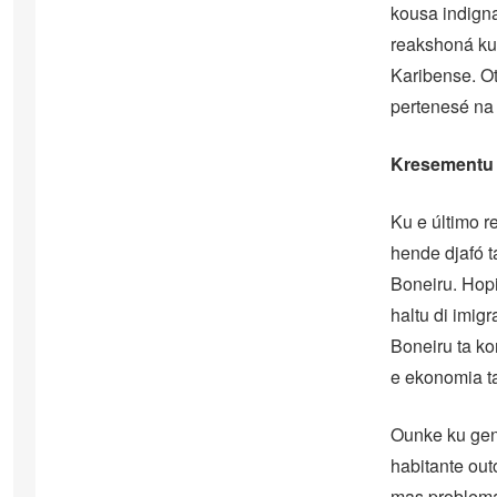
kousa indigna
reakshoná ku
Karibense. Ot
pertenesé na 
Kresementu 
Ku e último r
hende djafó t
Boneiru. Hopi
haltu di imig
Boneiru ta ko
e ekonomia ta
Ounke ku gen
habitante out
mas problema 