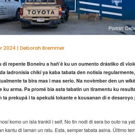
Portrèt: De
r 2024 | Deborah Bremmer
 di repente Boneiru a hañ’é ku un oumento drástiko di viol
a ladronisia chikí ya kaba tabata den notisia regularmente
tualmente ta bira mas i mas serio. Na novèmber den un wikè
te ku arma. Pa promé bia asta tabatin un tiramentu ku resulta
 ta prekupá i ta spekulá tokante e kousanan di e desaroy
osí komo un isla trankil i seif. No tin nodi di sera bo outo na yab
n kantu di laman un ratu. Esta, semper tabata asina. Último tem