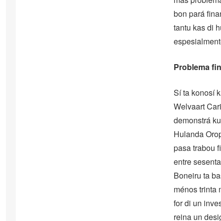
bon pará fina
tantu kas di 
espesialmente
Problema fi
Sí ta konosí 
Welvaart Cari
demonstrá ku 
Hulanda Orope
pasa trabou 
entre sesenta
Boneiru ta ba
ménos trinta 
for di un in
reina un desi