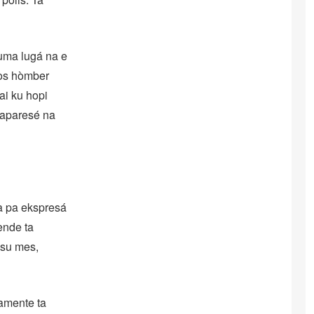
tuma lugá na e
dos hòmber
ai ku hopi
a aparesé na
sa pa ekspresá
ende ta
 su mes,
ramente ta