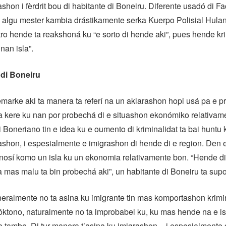
shon i fèrdrit bou di habitante di Boneiru. Diferente usadó di F
 algu mester kambia drástikamente serka Kuerpo Polisial Hula
ro hende ta reakshoná ku “e sorto di hende aki”, pues hende kri
nan isla”.
di Boneiru
emarke aki ta manera ta referí na un aklarashon hopi usá pa e p
a kere ku nan por probechá di e situashon ekonómiko relativam
 Boneriano tin e idea ku e oumento di kriminalidat ta bai huntu 
rashon, i espesialmente e imigrashon di hende di e region. Den e
nosí komo un isla ku un ekonomia relativamente bon. “Hende di
 mas malu ta bin probechá aki”, un habitante di Boneiru ta sup
eralmente no ta asina ku imigrante tin mas komportashon krimi
óktono, naturalmente no ta improbabel ku, ku mas hende na e isl
tambe. Di tur manera t’asina ku imigrashon – i espesialmente 