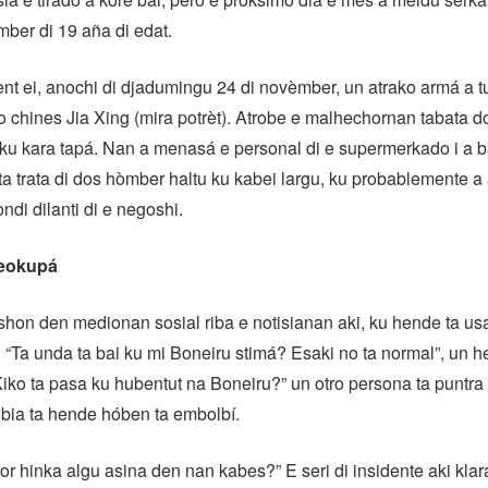
òmber di 19 aña di edat.
t ei, anochi di djadumingu 24 di novèmber, un atrako armá a 
 chines Jia Xing (mira potrèt). Atrobe e malhechornan tabata 
u ku kara tapá. Nan a menasá e personal di e supermerkado i a b
ta trata di dos hòmber haltu ku kabei largu, ku probablemente 
ondi dilanti di e negoshi.
reokupá
shon den medionan sosial riba e notisianan aki, ku hende ta u
“Ta unda ta bai ku mi Boneiru stimá? Esaki no ta normal”, un h
iko ta pasa ku hubentut na Boneiru?” un otro persona ta puntra
bia ta hende hóben ta embolbí.
or hinka algu asina den nan kabes?” E seri di insidente aki kla