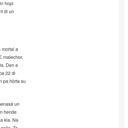
in hopi
nt di un
a mortal a
 E malechor,
is. Den e
ba 22 di
n pa hòrta su
 menasá un
tin hende
ia kla. Na
polis. Ta