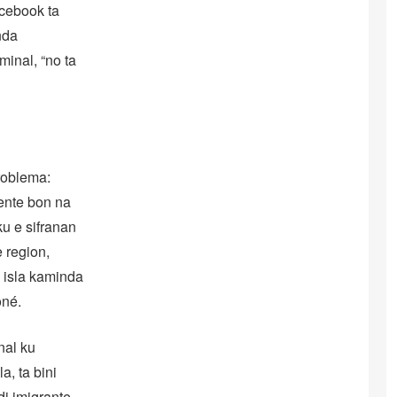
acebook ta
nda
minal, “no ta
roblema:
ente bon na
ku e sifranan
 region,
 isla kaminda
oné.
nal ku
a, ta bini
di imigrante