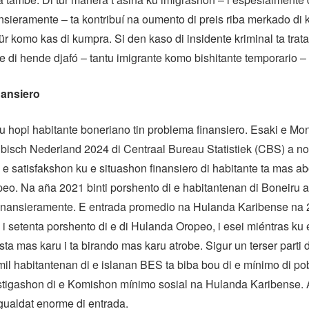
nsieramente – ta kontribuí na oumento di preis riba merkado di k
hür komo kas di kumpra. Si den kaso di insidente kriminal ta trata
 di hende djafó – tantu imigrante komo bishitante temporario – 
nansiero
ku hopi habitante boneriano tin problema finansiero. Esaki e Mo
bisch Nederland 2024 di Centraal Bureau Statistiek (CBS) a no
e satisfakshon ku e situashon finansiero di habitante ta mas a
o. Na aña 2021 binti porshento di e habitantenan di Boneiru a 
finansieramente. E entrada promedio na Hulanda Karibense na 
 i setenta porshento di e di Hulanda Oropeo, i esei miéntras ku 
sta mas karu i ta birando mas karu atrobe. Sigur un terser parti 
mil habitantenan di e islanan BES ta biba bou di e mínimo di pob
vestigashon di e Komishon mínimo sosial na Hulanda Karibense.
gualdat enorme di entrada.