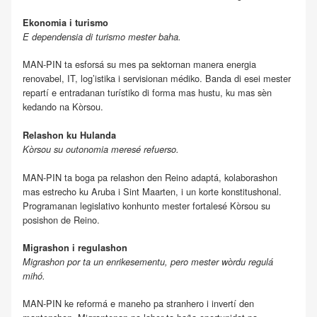
Ekonomia i turismo
E dependensia di turismo mester baha.
MAN-PIN ta esforsá su mes pa sektornan manera energia
renovabel, IT, log’istika i servisionan médiko. Banda di esei mester
repartí e entradanan turístiko di forma mas hustu, ku mas sèn
kedando na Kòrsou.
Relashon ku Hulanda
Kòrsou su outonomia meresé refuerso.
MAN-PIN ta boga pa relashon den Reino adaptá, kolaborashon
mas estrecho ku Aruba i Sint Maarten, i un korte konstitushonal.
Programanan legislativo konhunto mester fortalesé Kòrsou su
posishon de Reino.
Migrashon i regulashon
Migrashon por ta un enrikesementu, pero mester wòrdu regulá
mihó.
MAN-PIN ke reformá e maneho pa stranhero i invertí den