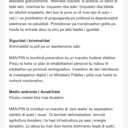
aksesibel gratuitamente. ‘Wellness coaches’ lo sostené un estilo di
bida salú, mientras ku ‘impuesto riba suku’ (impuesto riba bibida
sin alkohòl empaketá, den kua ta pone un òf mas tipo di suku –
red.) i un prohibishon di propoaganda pa junkfood ta desenkurashá
eskohonan no-saludabel. Produktonan pa menstruashon grátis pa
hende ku entrada abou ta sòru pa salú básiko i igualdat.
Siguridat i kriminalidat
Kriminalidat ta pidi pa un aserkamentu sabí.
MAN-PIN ta kombiná prevenshon ku un maneho hudisial efektivo.
Prezu ta haña un plan di rehabilitashon personal ku trabou òf
edukashon pa promové reintegrashon. Invershon de den téknikanan
di investigashon digital i un Ministerio Públiko i polis mas fuerte ta
mehorá mantenshon.
Medio ambiente i durabilidat
Kòrsou mester bira mas duradero.
MAN-PIN ta introdusí un maneho di ‘zero waste’ ku separashon
estrikto di sushi i reuso. Ta kombatí deforestashon, stimulá
agrikultura duradero i ta hasi infrastruktura pa awa i energia
duradero. Lo aktua ku man duru kontra stòrtmentu ilegal di sushi.