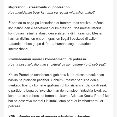
Migrashon i kresementu di poblashon
Kua medidanan boso ke tuma pa regulá migrashon mihó?
E partido ta boga pa kontrolnan di frontera mas estrikto i ménos
korupshon den e servisionan di imigrashon. Nos mester reforsá
kontrolnan i eliminá abusu den e sistema di imigrashon. Mester
hasi un distinshon entre migrashon ilegal i buskadó di asilo,
tratando ámbos grupo di forma humano segun tratadonan
internashonal.
Provishonnan sosial i kombatimentu di pobresa
Kua ta boso solushonnan struktural pa kombatimentu di pobresa?
Kousa Promé ke tiendanan si gobièrnu ku ta ofresé produktonan
básiko na preisnan pagabel. Gobièrnu mester partisipá den e
merkado liber pa kontené gastunan di konsistensia. Banda di esaki
e partido ta boga pa invershonnan den empleo i industria lokal, pa
kontra-arestá pobresa di forma struktural. Ademas Kousa Promé ke
bai pa desaroyo mental i kultural komo parti di kombatimentu di
pobresa.
PNP: ‘Rumbo pa un ekonomia adaptabel i duradero’