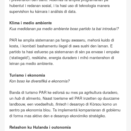
hubentut i redanan sosial, i ta hasi uso di teknologia manera
supervishon ku kámara i análisis di data.
Klima i medio ambiente
Kua medidanan pa medio ambiente boso partido ta bai introdusí?
PAR ke amplia sistemanan pa fangu awaseru, mehorá kuido di
kosta, i kombatí bashamentu ilegal di awa sushi den laman. E
partido ta hasi esfuerso pa sistemanan di sèn pa envase i empake
(‘statiegeld’), resiklahe, energia duradero i mihó mantenshon di
leinan pa medio ambiente.
Turismo i ekonomia
Kon boso ke diversifiká e ekonomia?
Banda di turismo PAR ke esforsá su mes pa agrikultura duradero,
un
di alimento, Naast toerisme wil PAR inzetten op duurzame
hub
landbouw, een voedselhub,
i desaroyo di Kòrsou komo un
fintech
sentro pa ekonomia blou. Ta implementá kompanianan di gobièrnu
di forma mas aktivo den e desaroyo ekonómiko stratégiko.
Relashon ku Hulanda i outonomia