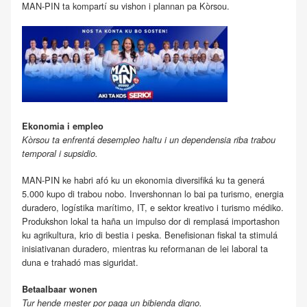
MAN-PIN ta kompartí su vishon i plannan pa Kòrsou.
Ekonomia i empleo
Kòrsou ta enfrentá desempleo haltu i un dependensia riba trabou
temporal i supsidio.
MAN-PIN ke habri afó ku un ekonomia diversifiká ku ta generá
5.000 kupo di trabou nobo. Invershonnan lo bai pa turismo, energia
duradero, logístika marítimo, IT, e sektor kreativo i turismo médiko.
Produkshon lokal ta haña un impulso dor di remplasá importashon
ku agrikultura, krio di bestia i peska. Benefisionan fiskal ta stimulá
inisiativanan duradero, mientras ku reformanan de lei laboral ta
duna e trahadó mas siguridat.
Betaalbaar wonen
Tur hende mester por paga un bibienda digno.