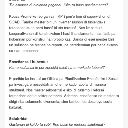
Tin eskases di bibienda pagabel. Kiko ta boso aserkamentu?
Kousa Promé ke reorganisá FKP i pon’é bou di supervishon di
SOAB. Tambe mester bin un inventarisashon di bibienda- i
terenonan ku ta pará bashí òf sin terminá. Nos ke stimulá
kooperativanan di konstrukshon i hasi finansiamentu mas fásil, pa
hobennan por konstruí nan propio kas. Banda di esei mester bini
un solushon pa bienes no-repartí, pa herederonan por haña akseso
na nan terenonan.
Enseñansa i hubentut
Kon enseñansa lo por konektá mihó na e merkado laboral?
E partido ke instituí un Ofisina pa Planifikashon Ekonómiko i Sosial
pa investigá e nesesidatnan di e merkado laboral di manera
struktural. Nos mester rekonstruí e skol di turismo i reforsá
formashon den e sektor primario. Ademas, enseñansa no mester ta
dirigí riba solamente ekonomia, sino tambe riba desaroyo sosial i
kultural.
Salubridat
Gastunan di kuido ta subi. Kon boso ke mehorá salubridat?