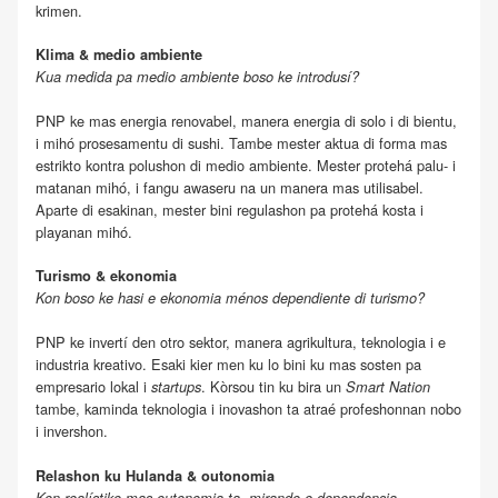
krimen.
Klima & medio ambiente
Kua medida pa medio ambiente boso ke introdusí?
PNP ke mas energia renovabel, manera energia di solo i di bientu,
i mihó prosesamentu di sushi. Tambe mester aktua di forma mas
estrikto kontra polushon di medio ambiente. Mester protehá palu- i
matanan mihó, i fangu awaseru na un manera mas utilisabel.
Aparte di esakinan, mester bini regulashon pa protehá kosta i
playanan mihó.
Turismo & ekonomia
Kon boso ke hasi e ekonomia ménos dependiente di turismo?
PNP ke invertí den otro sektor, manera agrikultura, teknologia i e
industria kreativo. Esaki kier men ku lo bini ku mas sosten pa
empresario lokal i
. Kòrsou tin ku bira un
startups
Smart Nation
tambe, kaminda teknologia i inovashon ta atraé profeshonnan nobo
i invershon.
Relashon ku Hulanda & outonomia
Kon realístiko mas outonomia ta, mirando e dependensia