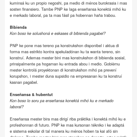
kuminsá ku un propio negoshi, pa medio di ménos burokrasia i mas
sosten finansiero. Tambe PNP ke laga enseñansa konektá mihó ku
e merkado laboral, pa ta mas fásil pa hobennan haña trabou.
Bibienda
Kon boso ke solushoná e eskases di bibienda pagabel?
PNP ke pone mas tereno pa konstrukshon disponibel i aktua di
forma mas estrikto kontra spekuladónan ku ta wanta tereno, sin
konstruí. Ademas mester bini mas konstrukshon di bibienda sosial,
prinsipalmente pa hogarnan ku entrada abou i medio. Gobièrnu
mester kontrolá proyektonan di konstrukshon mihó pa prevení
korupshon, i mester duna supsidio na empresanan ku ta konstruí
kasnan pagabel.
Enseñansa & hubentut
Kon boso lo soru pa enseñansa konektá mihó ku e merkado
laboral?
Enseñansa mester bira mas dirigí riba práktika i konektá mihó ku e
profeshonnan di futuro. PNP ke mas kursonan tékniko i ke adaptá
e sistema eskolar di tal manera ku ménos hoben ta kai afó sin