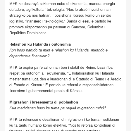
MFK ke desaroyá sektornan nobo di ekonomia, manera energia
duradero, agrikultura i teknologia. “Nos lo atraé invershonnan
stratégiko pa nos hafnan, i posishoná Kòrsou komo un sentro
logístiko, finansiero i teknológiko.” Banda di esei, e partido ke
promové eksportashon pa paisnan di Caricom, Colombia i
República Dominicana.
Relashon ku Hulanda i outonomia
Kon boso partido ta mira e relashon ku Hulanda, mirando e
dependensia finansiero?
MFK ta aspirá pa relashonnan bon i stabil de Reino, basá riba
rèspèt pa outonomia i ekivalensia. “E kolaborashon ku Hulanda
mester tuma lugá den e kuadronan di e Statudo di Reino i e Areglo
di Estado di Kòrsou.” E partido ke reforsá e responsabilidatnan
finansiero i gubernamental propio di Kòrsou.
Migrashon i kresementu di poblashon
Kua medidanan boso ke tuma pa regulá migrashon mihó?
MFK ta rekonosé e desafionan di migrashon i ke tuma medidanan
ku ta tantu humano komo efektivo. “Nos lo reforsá kontrolnan di
frontera i apliká eksigensianan di estadia mas estrikto.”