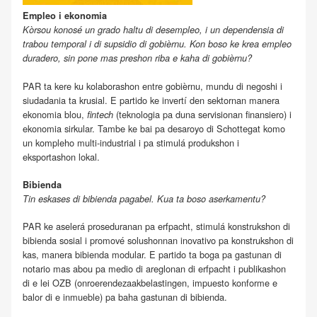
Empleo i ekonomia
Kòrsou konosé un grado haltu di desempleo, i un dependensia di
trabou temporal i di supsidio di gobièrnu. Kon boso ke krea empleo
duradero, sin pone mas preshon riba e kaha di gobièrnu?
PAR ta kere ku kolaborashon entre gobièrnu, mundu di negoshi i
siudadania ta krusial. E partido ke invertí den sektornan manera
ekonomia blou,
(teknologia pa duna servisionan finansiero) i
fintech
ekonomia sirkular. Tambe ke bai pa desaroyo di Schottegat komo
un kompleho multi-industrial i pa stimulá produkshon i
eksportashon lokal.
Bibienda
Tin eskases di bibienda pagabel. Kua ta boso aserkamentu?
PAR ke aselerá proseduranan pa erfpacht, stimulá konstrukshon di
bibienda sosial i promové solushonnan inovativo pa konstrukshon di
kas, manera bibienda modular. E partido ta boga pa gastunan di
notario mas abou pa medio di areglonan di erfpacht i publikashon
di e lei OZB (onroerendezaakbelastingen, impuesto konforme e
balor di e inmueble) pa baha gastunan di bibienda.