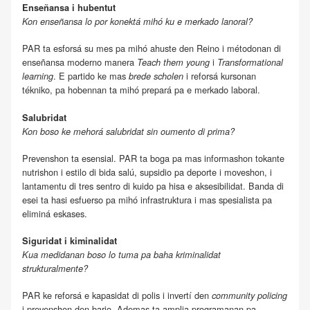
Enseñansa i hubentut
Kon enseñansa lo por konektá mihó ku e merkado lanoral?
PAR ta esforsá su mes pa mihó ahuste den Reino i métodonan di
enseñansa moderno manera
i
Teach them young
Transformational
. E partido ke mas
i reforsá kursonan
learning
brede scholen
tékniko, pa hobennan ta mihó prepará pa e merkado laboral.
Salubridat
Kon boso ke mehorá salubridat sin oumento di prima?
Prevenshon ta esensial. PAR ta boga pa mas informashon tokante
nutrishon i estilo di bida salú, supsidio pa deporte i moveshon, i
lantamentu di tres sentro di kuido pa hisa e aksesibilidat. Banda di
esei ta hasi esfuerso pa mihó infrastruktura i mas spesialista pa
eliminá eskases.
Siguridat i kiminalidat
Kua medidanan boso lo tuma pa baha kriminalidat
strukturalmente?
PAR ke reforsá e kapasidat di polis i invertí den
community policing
i prevenshon den bario. Ademas ta amplia programanan pa