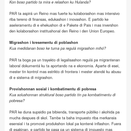
Kon boso partido ta mira e relashon ku Hulanda?
PAR ta aspirá un Reino mas fuerte ku kolaborashon mas intensivo
riba tereno di finansas, edukashon i inovashon. E partido ke
aseleramentu di e ehekushon di e Pakete di Pais i mas invershon
den kolaborashon institushonal den Reino i den Union Europeo.
Migrashon i kresementu di poblashon
Kua medidanan boso ke tuma pa regulá migrashon mihó?
PAR ta boga pa un trayekto di legalisashon regulá pa migrantenan
laboral dokumentá ku ta aportando na e ekonomia. Aparte di esei,
mester tin kontrol mas estrikto di frontera i mester atendé ku abusu
di e sistema di migrashon.
Provishonnan sosial i kombatimentu di pobresa
Kua solushonnan struktural boso partido tin pa kombatimentu di
pobresa?
PAR ke duna supsidio pa bibienda, transporte públiko i akohida pa
mucha despues di skol. Tambe ta baha impuesto riba merkansia
esensial i ta promové produkshon lokal pa kontené inflashon. Fuera
di esakinan, e partido ke pasa pa un sistema di impuesto mas