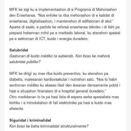
MFK ke sigi ku e implementashon di e Programa di Mehorashon
den Enseñansa. “Nos enfoke ta riba mehorashon di e kalidat di
enseñansa, digitalisashon, i mantenshon di edifisionan di skol.”
Aparte di esaki, e partido ke reforsá enseñansa tékniko i di fishi pa
prepará hobennan mihó pa e merkado laboral, ku atenshon spesial
pa e sektornan di ICT, kuido i energia duradero.
Salubridat
Gastunan di kuido médiko ta subiendo. Kon boso ke mehorá
salubridat públiko?
MFK ke dirigí su mes riba kuido preventivo, ku atenshon pa
diabetis, malesanan kardiovaskular i nutrishon salú. “Nos lo habri
sentronan médiko ku akseso fásil den áreanan densamente poblá i
hasi e situashon finansiero di e hospital general duradero.”
Otro medidanan lo ta pa hasi lista di espera serka spesialista mas
kòrtiku i e introdukshon di fail elektróniko pa hasi e kuido mas
efisiente.
Siguridat i kriminalidat
Kon boso ke baha kriminalidat strukturalmente?