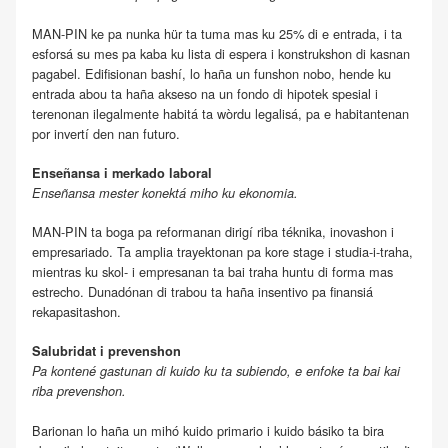
MAN-PIN ke pa nunka hür ta tuma mas ku 25% di e entrada, i ta
esforsá su mes pa kaba ku lista di espera i konstrukshon di kasnan
pagabel. Edifisionan bashí, lo haña un funshon nobo, hende ku
entrada abou ta haña akseso na un fondo di hipotek spesial i
terenonan ilegalmente habitá ta wòrdu legalisá, pa e habitantenan
por invertí den nan futuro.
Enseñansa i merkado laboral
Enseñansa mester konektá miho ku ekonomia.
MAN-PIN ta boga pa reformanan dirigí riba téknika, inovashon i
empresariado. Ta amplia trayektonan pa kore stage i studia-i-traha,
mientras ku skol- i empresanan ta bai traha huntu di forma mas
estrecho. Dunadónan di trabou ta haña insentivo pa finansiá
rekapasitashon.
Salubridat i prevenshon
Pa kontené gastunan di kuido ku ta subiendo, e enfoke ta bai kai
riba prevenshon.
Barionan lo haña un mihó kuido primario i kuido básiko ta bira