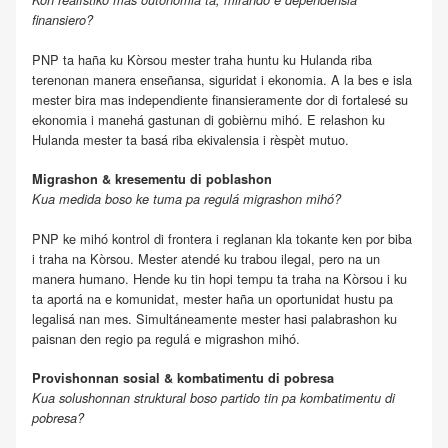
finansiero?
PNP ta haña ku Kòrsou mester traha huntu ku Hulanda riba
terenonan manera enseñansa, siguridat i ekonomia. A la bes e isla
mester bira mas independiente finansieramente dor di fortalesé su
ekonomia i manehá gastunan di gobièrnu mihó. E relashon ku
Hulanda mester ta basá riba ekivalensia i rèspèt mutuo.
Migrashon & kresementu di poblashon
Kua medida boso ke tuma pa regulá migrashon mihó?
PNP ke mihó kontrol di frontera i reglanan kla tokante ken por biba
i traha na Kòrsou. Mester atendé ku trabou ilegal, pero na un
manera humano. Hende ku tin hopi tempu ta traha na Kòrsou i ku
ta aportá na e komunidat, mester haña un oportunidat hustu pa
legalisá nan mes. Simultáneamente mester hasi palabrashon ku
paisnan den regio pa regulá e migrashon mihó.
Provishonnan sosial & kombatimentu di pobresa
Kua solushonnan struktural boso partido tin pa kombatimentu di
pobresa?