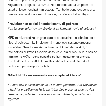
Migrantenan ilegal ku ta kumpli ku e rekisitonan pa un pèrmit di
estadia, lo por legalisá nan estadia. Tambe lo pone eksigensianan
mas severo pa dunadónan di trabou, pa prevení trabou ilegal.
Provishonnan sosial i kombatimentu di pobresa
Kua ta boso solushonnan struktural pa kombatimentu di pobresa?
MFK ta rekonosé ku un gran parti di e poblashon ta biba bou di e
nivel di pobresa, i ke implementá manehopa sostené gruponan
vulnerabel. “Nos lo amplia partimentu di kuminda na skol, i
fasilidatnan di krèsh i akohida despues di ora di skol, subi e salario
mínimo i e AOV, i duna supsidio pa hür i gastunan di energia.”
Banda di esaki e partido ke realisá bibienda sosial i introdusí
deskuento pa transporte públiko.
MAN-PIN: ‘Pa un ekonomia mas adaptabel i hustu’
Ku mira riba e elekshonnan di 21 di mart próksimo, Ret Karibense
a hasi tur e partidonan ku ta partisipá dies pregunta urgente riba
temanan importante manera ekonomia, bibienda, enseñansa i
siguridat.