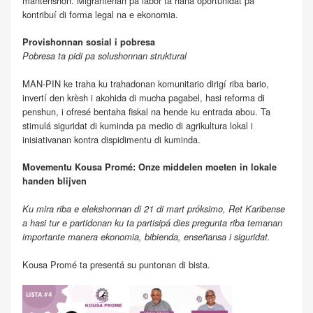
mantenshon. Migrantenan pa labor ta haña oportunidat pa
kontribuí di forma legal na e ekonomia.
Provishonnan sosial i pobresa
Pobresa ta pidi pa solushonnan struktural
MAN-PIN ke traha ku trahadonan komunitario dirigí riba bario,
invertí den krèsh i akohida di mucha pagabel, hasi reforma di
penshun, i ofresé bentaha fiskal na hende ku entrada abou. Ta
stimulá siguridat di kuminda pa medio di agrikultura lokal i
inisiativanan kontra dispidimentu di kuminda.
Movementu Kousa Promé: Onze middelen moeten in lokale
handen blijven
Ku mira riba e elekshonnan di 21 di mart próksimo, Ret Karibense
a hasi tur e partidonan ku ta partisipá dies pregunta riba temanan
importante manera ekonomia, bibienda, enseñansa i siguridat.
Kousa Promé ta presentá su puntonan di bista.