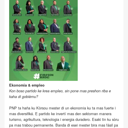
Ekonomia & empleo
Kon boso partido ke krea empleo, sin pone mas preshon riba e
kaha di gobièrnu?
PNP ta haña ku Kòrsou mester di un ekonomia ku ta mas fuerte i
mas diversifiká. E partido ke invertí mas den sektornan manera
turismo, agrikultura, teknologia i energia duradero. Esaki tin ku sòru
pa mas trabou permanente. Banda di esei mester bira mas fásil pa