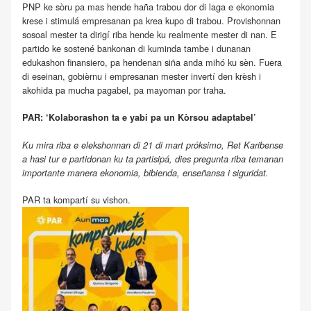
PNP ke sòru pa mas hende haña trabou dor di laga e ekonomia
krese i stimulá empresanan pa krea kupo di trabou. Provishonnan
sosoal mester ta dirigí riba hende ku realmente mester di nan. E
partido ke sostené bankonan di kuminda tambe i dunanan
edukashon finansiero, pa hendenan siña anda mihó ku sèn. Fuera
di eseinan, gobièrnu i empresanan mester invertí den krèsh i
akohida pa mucha pagabel, pa mayornan por traha.
PAR: ‘Kolaborashon ta e yabi pa un Kòrsou adaptabel’
Ku mira riba e elekshonnan di 21 di mart próksimo, Ret Karibense
a hasi tur e partidonan ku ta partisipá, dies pregunta riba temanan
importante manera ekonomia, bibienda, enseñansa i siguridat.
PAR ta kompartí su vishon.