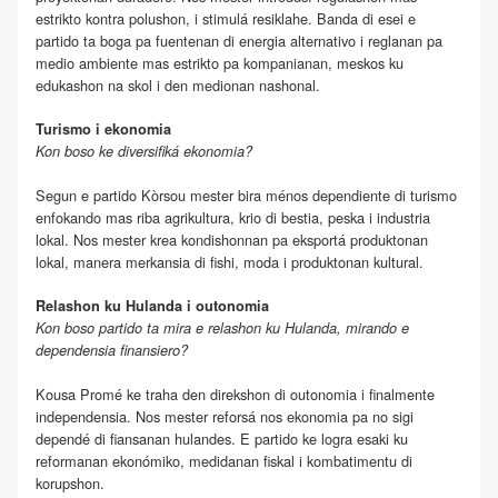
estrikto kontra polushon, i stimulá resiklahe. Banda di esei e
partido ta boga pa fuentenan di energia alternativo i reglanan pa
medio ambiente mas estrikto pa kompanianan, meskos ku
edukashon na skol i den medionan nashonal.
Turismo i ekonomia
Kon boso ke diversifiká ekonomia?
Segun e partido Kòrsou mester bira ménos dependiente di turismo
enfokando mas riba agrikultura, krio di bestia, peska i industria
lokal. Nos mester krea kondishonnan pa eksportá produktonan
lokal, manera merkansia di fishi, moda i produktonan kultural.
Relashon ku Hulanda i outonomia
Kon boso partido ta mira e relashon ku Hulanda, mirando e
dependensia finansiero?
Kousa Promé ke traha den direkshon di outonomia i finalmente
independensia. Nos mester reforsá nos ekonomia pa no sigi
dependé di fiansanan hulandes. E partido ke logra esaki ku
reformanan ekonómiko, medidanan fiskal i kombatimentu di
korupshon.