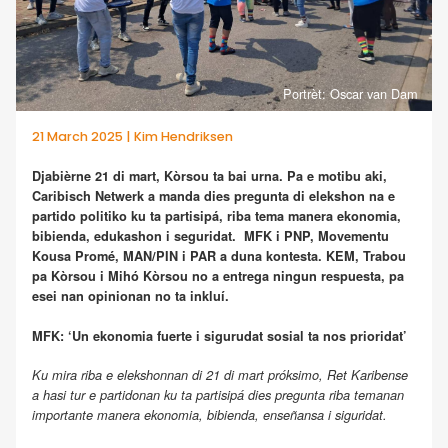
Portrèt: Oscar van Dam
21 March 2025 | Kim Hendriksen
Djabièrne 21 di mart, Kòrsou ta bai urna. Pa e motibu aki,
Caribisch Netwerk a manda dies pregunta di elekshon na e
partido politiko ku ta partisipá, riba tema manera ekonomia,
bibienda, edukashon i seguridat. MFK i PNP, Movementu
Kousa Promé, MAN/PIN i PAR a duna kontesta. KEM, Trabou
pa Kòrsou i Mihó Kòrsou no a entrega ningun respuesta, pa
esei nan opinionan no ta inkluí.
MFK: ‘Un ekonomia fuerte i sigurudat sosial ta nos prioridat’
Ku mira riba e elekshonnan di 21 di mart próksimo, Ret Karibense
a hasi tur e partidonan ku ta partisipá dies pregunta riba temanan
importante manera ekonomia, bibienda, enseñansa i siguridat.