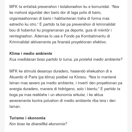
MFK ta enfatisá prevenshon i kolaborashon ku e komunidat. “Nos
ke mehorá siguridat den bario dor di laga polis di bario,
organisashonnan di bario i habitantenan traha di forma mas
estrecho ku otro.” E partido ta bai pa prevenshon di kriminalidat
bou di hubentut ku programanan pa deporte, guia di mèntòr i
reintegrashon. Ademas lo usa e Fondo pa Kombatimentu di
Kriminalidat aktivamente pa finansiá proyektonan efektivo.
Klima i medio ambiente
Kua medidanan boso partido lo tuma, pa protehá medio ambiente?
MFK ke stimulá desaroyo duradero, hasiendo ehekushon di e
Akuerdo di Paris (pa klima) posibel na Kòrsou. “Nos lo mantené
leinan mas severo pa medio ambiente, i invertí den proyektonan pa
energia duradero, manera di hidrógeno, solo i bientu.” E partido ta
boga pa mas resiklahe i un ekonomia sirkular, i ke aktua
severamente kontra polushon di medio ambiente riba tera i den
laman.
Turismo i ekonomia
Kon boso ke diversifiká ekonomia?