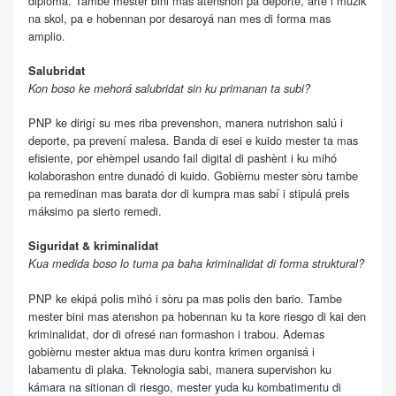
diploma. Tambe mester bini mas atenshon pa deporte, arte i müzik
na skol, pa e hobennan por desaroyá nan mes di forma mas
amplio.
Salubridat
Kon boso ke mehorá salubridat sin ku primanan ta subi?
PNP ke dirigí su mes riba prevenshon, manera nutrishon salú i
deporte, pa prevení malesa. Banda di esei e kuido mester ta mas
efisiente, por ehèmpel usando fail digital di pashènt i ku mihó
kolaborashon entre dunadó di kuido. Gobièrnu mester sòru tambe
pa remedinan mas barata dor di kumpra mas sabí i stipulá preis
máksimo pa sierto remedi.
Siguridat & kriminalidat
Kua medida boso lo tuma pa baha kriminalidat di forma struktural?
PNP ke ekipá polis mihó i sòru pa mas polis den bario. Tambe
mester bini mas atenshon pa hobennan ku ta kore riesgo di kai den
kriminalidat, dor di ofresé nan formashon i trabou. Ademas
gobièrnu mester aktua mas duru kontra krimen organisá i
labamentu di plaka. Teknologia sabi, manera supervishon ku
kámara na sitionan di riesgo, mester yuda ku kombatimentu di