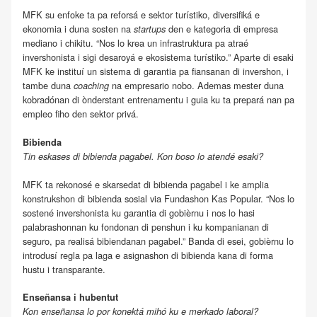
MFK su enfoke ta pa reforsá e sektor turístiko, diversifiká e
ekonomia i duna sosten na
den e kategoria di empresa
startups
mediano i chikitu. “Nos lo krea un infrastruktura pa atraé
invershonista i sigi desaroyá e ekosistema turístiko.” Aparte di esaki
MFK ke instituí un sistema di garantia pa fiansanan di invershon, i
tambe duna
na empresario nobo. Ademas mester duna
coaching
kobradónan di ònderstant entrenamentu i guia ku ta prepará nan pa
empleo fiho den sektor privá.
Bibienda
Tin eskases di bibienda pagabel. Kon boso lo atendé esaki?
MFK ta rekonosé e skarsedat di bibienda pagabel i ke amplia
konstrukshon di bibienda sosial via Fundashon Kas Popular. “Nos lo
sostené invershonista ku garantia di gobièrnu i nos lo hasi
palabrashonnan ku fondonan di penshun i ku kompanianan di
seguro, pa realisá bibiendanan pagabel.” Banda di esei, gobièrnu lo
introdusí regla pa laga e asignashon di bibienda kana di forma
hustu i transparante.
Enseñansa i hubentut
Kon enseñansa lo por konektá mihó ku e merkado laboral?