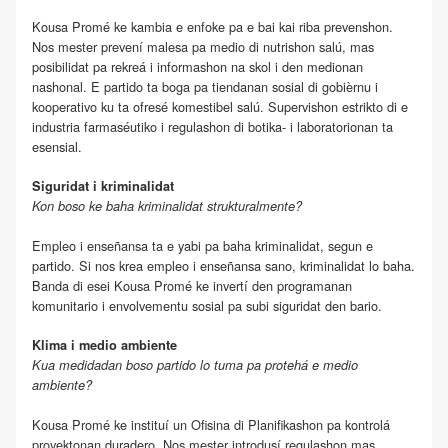
Kousa Promé ke kambia e enfoke pa e bai kai riba prevenshon.
Nos mester prevení malesa pa medio di nutrishon salú, mas
posibilidat pa rekreá i informashon na skol i den medionan
nashonal. E partido ta boga pa tiendanan sosial di gobièrnu i
kooperativo ku ta ofresé komestibel salú. Supervishon estrikto di e
industria farmaséutiko i regulashon di botika- i laboratorionan ta
esensial.
Siguridat i kriminalidat
Kon boso ke baha kriminalidat strukturalmente?
Empleo i enseñansa ta e yabi pa baha kriminalidat, segun e
partido. Si nos krea empleo i enseñansa sano, kriminalidat lo baha.
Banda di esei Kousa Promé ke invertí den programanan
komunitario i envolvementu sosial pa subi siguridat den bario.
Klima i medio ambiente
Kua medidadan boso partido lo tuma pa protehá e medio
ambiente?
Kousa Promé ke instituí un Ofisina di Planifikashon pa kontrolá
proyektonan duradero. Nos mester introdusí regulashon mas