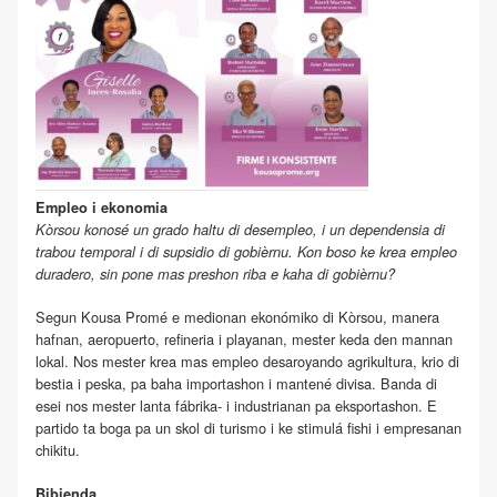
Empleo i ekonomia
Kòrsou konosé un grado haltu di desempleo, i un dependensia di
trabou temporal i di supsidio di gobièrnu. Kon boso ke krea empleo
duradero, sin pone mas preshon riba e kaha di gobièrnu?
Segun Kousa Promé e medionan ekonómiko di Kòrsou, manera
hafnan, aeropuerto, refineria i playanan, mester keda den mannan
lokal. Nos mester krea mas empleo desaroyando agrikultura, krio di
bestia i peska, pa baha importashon i mantené divisa. Banda di
esei nos mester lanta fábrika- i industrianan pa eksportashon. E
partido ta boga pa un skol di turismo i ke stimulá fishi i empresanan
chikitu.
Bibienda