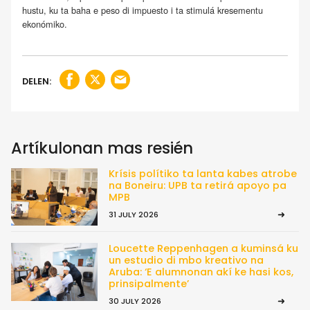
hustu, ku ta baha e peso di impuesto i ta stimulá kresementu
ekonómiko.
DELEN:
Artíkulonan mas resién
Krísis polítiko ta lanta kabes atrobe
na Boneiru: UPB ta retirá apoyo pa
MPB
31 JULY 2026
Loucette Reppenhagen a kuminsá ku
un estudio di mbo kreativo na
Aruba: ‘E alumnonan akí ke hasi kos,
prinsipalmente’
30 JULY 2026