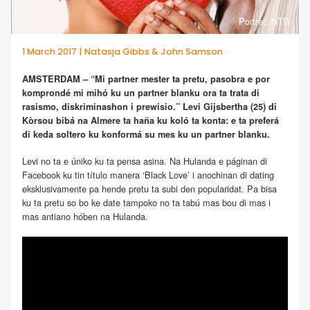
Portrèt: NTR
1 March 2017 | Natasja Gibbs & John Samson
AMSTERDAM – “Mi partner mester ta pretu, pasobra e por
komprondé mi mihó ku un partner blanku ora ta trata di
rasismo, diskriminashon i prewisio.” Levi Gijsbertha (25) di
Kòrsou bibá na Almere ta haña ku koló ta konta: e ta preferá
di keda soltero ku konformá su mes ku un partner blanku.
Levi no ta e úniko ku ta pensa asina. Na Hulanda e páginan di
Facebook ku tin título manera ‘Black Love’ i anochinan di dating
eksklusivamente pa hende pretu ta subi den popularidat. Pa bisa
ku ta pretu so bo ke date tampoko no ta tabú mas bou di mas i
mas antiano hóben na Hulanda.