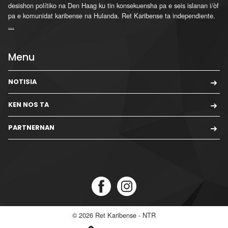
desishon polítiko na Den Haag ku tin konsekuensha pa e seis islanan i/òf
pa e komunidat karibense na Hulanda. Ret Karibense ta independiente.
...
Menu
NOTISIA
KEN NOS TA
PARTNERNAN
© 2026
Ret Karibense - NTR