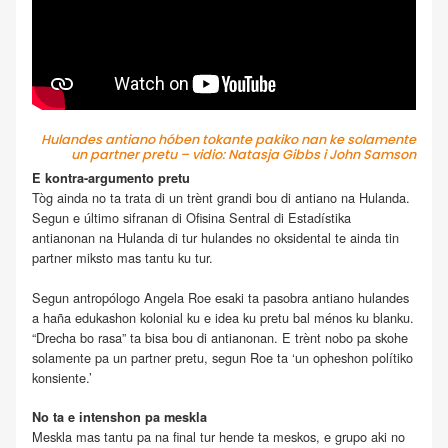
Hulandes antiano hóben tokante pakiko nan ke solamente
un partner pretu – vidio: Natasja Gibbs i John Samson
E kontra-argumento pretu
Tòg ainda no ta trata di un trènt grandi bou di antiano na Hulanda.
Segun e último sifranan di Ofisina Sentral di Estadístika
antianonan na Hulanda di tur hulandes no oksidental te ainda tin
partner miksto mas tantu ku tur.
Segun antropólogo Angela Roe esaki ta pasobra antiano hulandes
a haña edukashon kolonial ku e idea ku pretu bal ménos ku blanku.
“Drecha bo rasa” ta bisa bou di antianonan. E trènt nobo pa skohe
solamente pa un partner pretu, segun Roe ta ‘un opheshon polítiko
konsiente.’
No ta e intenshon pa meskla
Meskla mas tantu pa na final tur hende ta meskos, e grupo aki no