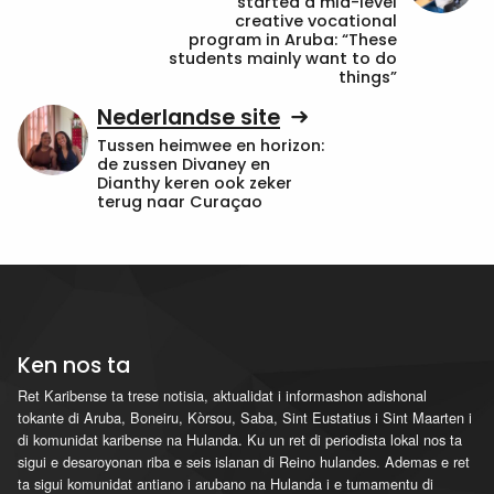
started a mid-level
creative vocational
program in Aruba: “These
students mainly want to do
things”
Nederlandse site
Tussen heimwee en horizon:
de zussen Divaney en
Dianthy keren ook zeker
terug naar Curaçao
Ken nos ta
Ret Karibense ta trese notisia, aktualidat i informashon adishonal
tokante di Aruba, Boneiru, Kòrsou, Saba, Sint Eustatius i Sint Maarten i
di komunidat karibense na Hulanda. Ku un ret di periodista lokal nos ta
sigui e desaroyonan riba e seis islanan di Reino hulandes. Ademas e ret
ta sigui komunidat antiano i arubano na Hulanda i e tumamentu di