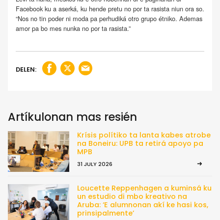
Facebook ku a aserká, ku hende pretu no por ta rasista niun ora so.
“Nos no tin poder ni moda pa perhudiká otro grupo étniko. Ademas
amor pa bo mes nunka no por ta rasista.”
DELEN:
Artíkulonan mas resién
Krísis polítiko ta lanta kabes atrobe
na Boneiru: UPB ta retirá apoyo pa
MPB
31 JULY 2026
Loucette Reppenhagen a kuminsá ku
un estudio di mbo kreativo na
Aruba: ‘E alumnonan akí ke hasi kos,
prinsipalmente’