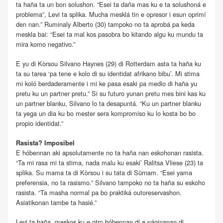
ta haña ta un bon solushon. “Esei ta daña mas ku e ta solushoná e
problema”, Levi ta splika. Mucha mesklá tin e opresor i esun oprimí
den nan.” Ruminaly Alberto (30) tampoko no ta aprobá pa keda
meskla bai: “Esei ta mal kos pasobra bo kitando algu ku mundu ta
mira komo negativo.”
E yu di Kòrsou Silvano Haynes (29) di Rotterdam asta ta haña ku
ta su tarea ‘pa tene e kolo di su identidat afrikano bibu’. Mi stima
mi koló berdaderamente i mi ke pasa esaki pa medio di haña yu
pretu ku un partner pretu.” Si su futuro yunan pretu mes bini kas ku
un partner blanku, Silvano lo ta desapuntá. “Ku un partner blanku
ta yega un dia ku bo mester sera kompromiso ku lo kosta bo bo
propio identidat.”
Rasista? Imposibel
E hóbennan aki apsolutamente no ta haña nan eskohonan rasista.
“Ta mi rasa mi ta stima, nada malu ku esaki’ Ralitsa Vliese (23) ta
splika. Su mama ta di Kòrsou i su tata di Sürnam. “Esei yama
preferensia, no ta rasismo.” Silvano tampoko no ta haña su eskoho
rasista. “Ta masha normal pa bo praktiká outoreservashon.
Asiatikonan tambe ta hasié.”
Levi ta haña, meskos ku e otro hóbennan di e páginanan di