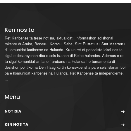
Ken nos ta
Ret Karibense ta trese notisia, aktualidat i informashon adishonal
tokante di Aruba, Boneiru, Kòrsou, Saba, Sint Eustatius i Sint Maarten i
di komunidat karibense na Hulanda. Ku un ret di periodista lokal nos ta
sigui e desaroyonan riba e seis islanan di Reino hulandes. Ademas e ret
ta sigui komunidat antiano i arubano na Hulanda i e tumamentu di
desishon polítiko na Den Haag ku tin konsekuensha pa e seis islanan i/òf
pa e komunidat karibense na Hulanda. Ret Karibense ta independiente.
...
Menu
NOTISIA
KEN NOS TA