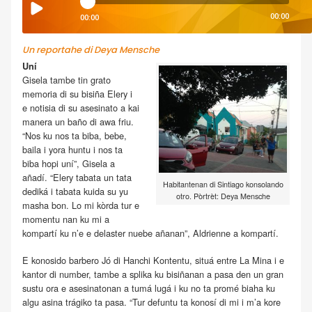
00:00
00:00
Un reportahe di Deya Mensche
Uní
Gisela tambe tin grato
memoria di su bisiña Elery i
e notisia di su asesinato a kai
manera un baño di awa friu.
“Nos ku nos ta biba, bebe,
baila i yora huntu i nos ta
biba hopi uní”, Gisela a
añadí. “Elery tabata un tata
Habitantenan di Sintiago konsolando
dediká i tabata kuida su yu
otro. Pòrtrèt: Deya Mensche
masha bon. Lo mi kòrda tur e
momentu nan ku mi a
kompartí ku n’e e delaster nuebe añanan”, Aldrienne a kompartí.
E konosido barbero Jó di Hanchi Kontentu, situá entre La Mina i e
kantor di number, tambe a splika ku bisiñanan a pasa den un gran
sustu ora e asesinatonan a tumá lugá i ku no ta promé biaha ku
algu asina trágiko ta pasa. “Tur defuntu ta konosí di mi i m’a kore