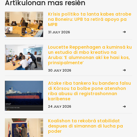
Artíkulonan mas resién
Krísis polítiko ta lanta kabes atrobe
na Boneiru: UPB ta retirá apoyo pa
MPB
31 JULY 2026
Loucette Reppenhagen a kuminsá ku
un estudio di mbo kreativo na
Aruba: ‘E alumnonan akí ke hasi kos,
prinsipalmente’
30 JULY 2026
Atake riba tankero ku bandera falsu
di Kòrsou ta bolbe pone atenshon
riba abusu di registrashonnan
karibense
24 JULY 2026
Koalishon ta rekobrá stabilidat
despues di simannan di lucha pa
poder