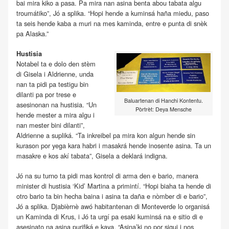
bai mira kiko a pasa. Pa mira nan asina benta abou tabata algu
troumátiko”, Jó a splika. “Hopi hende a kuminsá haña miedu, paso
ta seis hende kaba a muri na mes kaminda, entre e punta di snèk
pa Alaska.”
Hustisia
Notabel ta e dolo den stèm
di Gisela i Aldrienne, unda
nan ta pidi pa testigu bin
dilanti pa por trese e
Baluartenan di Hanchi Kontentu.
asesinonan na hustisia. “Un
Pòrtrèt: Deya Mensche
hende mester a mira algu i
nan mester bini dilanti”,
Aldrienne a supliká. “Ta inkreibel pa mira kon algun hende sin
kurason por yega kara habri i masakrá hende inosente asina. Ta un
masakre e kos akí tabata”, Gisela a deklará indigna.
Jó na su turno ta pidi mas kontrol di arma den e bario, manera
minister di hustisia ‘Kid’ Martina a primintí. “Hopi biaha ta hende di
otro bario ta bin hecha baina i asina ta daña e nòmber di e bario”,
Jó a splika. Djabièrnè awó habitantenan di Monteverde lo organisá
un Kaminda di Krus, i Jó ta urgí pa esaki kuminsá na e sitio di e
asesinato na asina purifiká e kaya. “Asina’ki no por sigui i nos