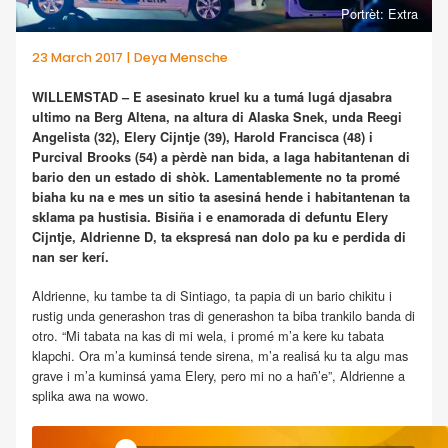
Portrèt: Extra
23 March 2017 | Deya Mensche
WILLEMSTAD – E asesinato kruel ku a tumá lugá djasabra
ultimo na Berg Altena, na altura di Alaska Snek, unda Reegi
Angelista (32), Elery Cijntje (39), Harold Francisca (48) i
Purcival Brooks (54) a pèrdè nan bida, a laga habitantenan di
bario den un estado di shòk. Lamentablemente no ta promé
biaha ku na e mes un sitio ta asesiná hende i habitantenan ta
sklama pa hustisia. Bisiña i e enamorada di defuntu Elery
Cijntje, Aldrienne D, ta ekspresá nan dolo pa ku e perdida di
nan ser kerí.
Aldrienne, ku tambe ta di Sintiago, ta papia di un bario chikitu i
rustig unda generashon tras di generashon ta biba trankilo banda di
otro. “Mi tabata na kas di mi wela, i promé m’a kere ku tabata
klapchi. Ora m’a kuminsá tende sirena, m’a realisá ku ta algu mas
grave i m’a kuminsá yama Elery, pero mi no a hañ’e”, Aldrienne a
splika awa na wowo.