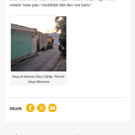
mester trese pas i trankilidat bèk den nos bario.”
Kaya di defuntu Elery Cijntje. Pòrtrèt:
Deya Mensche
DELEN: