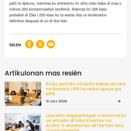
pafó te djaluna, miéntras ku entretantu tin sifra nobo kaba di mas o
ménos 200 kontaminashon konfirmá. Ademas tin 326 kaso
probabel di Zika i 250 kaso ku ta warda riba un konklushon
definitivo despues di un di dos tèst.
DELEN:
Artíkulonan mas resién
Krísis polítiko ta lanta kabes atrobe
na Boneiru: UPB ta retirá apoyo pa
MPB
31 JULY 2026
Loucette Reppenhagen a kuminsá ku
un estudio di mbo kreativo na
Aruba: ‘E alumnonan akí ke hasi kos,
prinsipalmente’