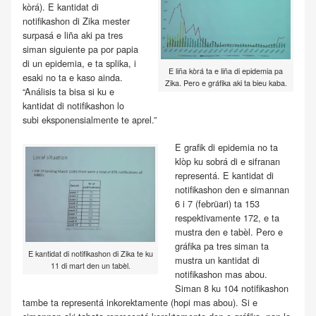
kòrá). E kantidat di
notifikashon di Zika mester
surpasá e liña aki pa tres
siman siguiente pa por papia
di un epidemia, e ta splika, i
E liña kòrá ta e liña di epidemia pa
esaki no ta e kaso ainda.
Zika. Pero e gráfika aki ta bieu kaba.
“Análisis ta bisa si ku e
kantidat di notifikashon lo
subi eksponensialmente te aprel.”
E grafik di epidemia no ta
klòp ku sobrá di e sifranan
representá. E kantidat di
notifikashon den e simannan
6 i 7 (febrüari) ta 153
respektivamente 172, e ta
mustra den e tabèl. Pero e
gráfika pa tres siman ta
E kantidat di notifikashon di Zika te ku
mustra un kantidat di
11 di mart den un tabèl.
notifikashon mas abou.
Siman 8 ku 104 notifikashon
tambe ta representá inkorektamente (hopi mas abou). Si e