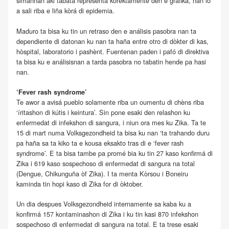
simannan aki tabata representá korektamente den e gráfika, nan lo
a sali riba e liña kòrá di epidemia.
Maduro ta bisa ku tin un retraso den e análisis pasobra nan ta
dependiente di datonan ku nan ta haña entre otro di dòkter di kas,
hòspital, laboratorio i pashènt. Fuentenan paden i pafó di direktiva
ta bisa ku e análisisnan a tarda pasobra no tabatin hende pa hasi
nan.
‘Fever rash syndrome’
Te awor a avisá pueblo solamente riba un oumentu di chèns riba
‘íritashon di kútis i keintura’. Sin pone esaki den relashon ku
enfermedat di infekshon di sangura, i niun ora mes ku Zika. Ta te
15 di mart numa Volksgezondheid ta bisa ku nan ‘ta trahando duru
pa haña sa ta kiko ta e kousa eksakto tras di e ‘fever rash
syndrome’. E ta bisa tambe pa promé bia ku tin 27 kaso konfirmá di
Zika i 619 kaso sospechoso di enfermedat di sangura na total
(Dengue, Chikunguña òf Zika). I ta menta Kòrsou i Boneiru
kaminda tin hopi kaso di Zika for di òktober.
Un dia despues Volksgezondheid internamente sa kaba ku a
konfirmá 157 kontaminashon di Zika i ku tin kasi 870 infekshon
sospechoso di enfermedat di sangura na total. E ta trese esaki