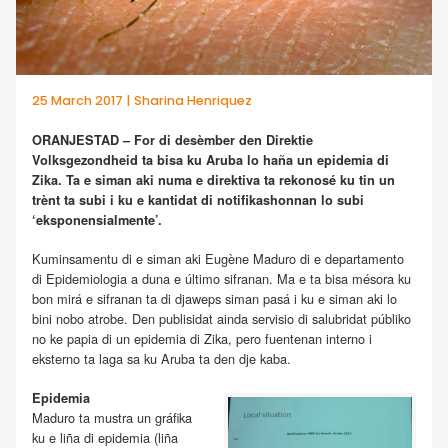
25 March 2017 | Sharina Henriquez
ORANJESTAD – For di desèmber den Direktie
Volksgezondheid ta bisa ku Aruba lo haña un epidemia di
Zika. Ta e siman aki numa e direktiva ta rekonosé ku tin un
trènt ta subi i ku e kantidat di notifikashonnan lo subi
‘eksponensialmente’.
Kuminsamentu di e siman aki Eugène Maduro di e departamento
di Epidemiologia a duna e último sifranan. Ma e ta bisa mésora ku
bon mirá e sifranan ta di djaweps siman pasá i ku e siman aki lo
bini nobo atrobe. Den publisidat ainda servisio di salubridat públiko
no ke papia di un epidemia di Zika, pero fuentenan interno i
eksterno ta laga sa ku Aruba ta den dje kaba.
Epidemia
Maduro ta mustra un gráfika
ku e liña di epidemia (liña