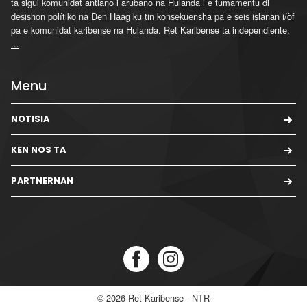
ta sigui komunidat antiano i arubano na Hulanda i e tumamentu di
desishon polítiko na Den Haag ku tin konsekuensha pa e seis islanan i/òf
pa e komunidat karibense na Hulanda. Ret Karibense ta independiente.
...
Menu
NOTISIA
KEN NOS TA
PARTNERNAN
© 2026
Ret Karibense - NTR