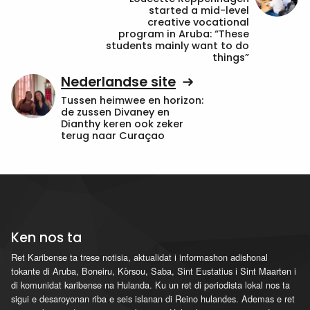
started a mid-level
creative vocational
program in Aruba: “These
students mainly want to do
things”
Nederlandse site
Tussen heimwee en horizon:
de zussen Divaney en
Dianthy keren ook zeker
terug naar Curaçao
Ken nos ta
Ret Karibense ta trese notisia, aktualidat i informashon adishonal
tokante di Aruba, Boneiru, Kòrsou, Saba, Sint Eustatius i Sint Maarten i
di komunidat karibense na Hulanda. Ku un ret di periodista lokal nos ta
sigui e desaroyonan riba e seis islanan di Reino hulandes. Ademas e ret