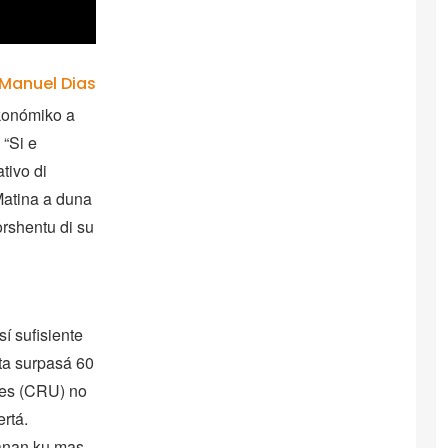
Manuel Dias
Ekonómiko a
 “Si e
tivo di
 Matina a duna
orshentu di su
í sufisiente
ta surpasá 60
ties (CRU) no
ertá.
sanan ku mas