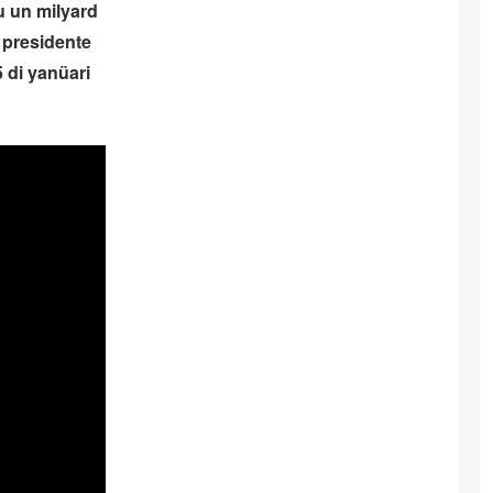
u un milyard
 presidente
 di yanüari