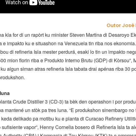
Outor José 
 na kla for di un rapòrt ku minister Steven Martina di Desaroyo 
ba e impakto ku e situashon na Venezuela tin riba nos ekonomia.
ou di refineria Isla mester perdurá, esaki lo tin un impakto nega
500 mion florin riba e Produkto Interno Brutu (GDP) di Kòrsou”,
 ku algun siman atras refineria Isla tabata drai apénas riba 30 p
 produkshon.
 luna
planta Crude Distiller 3 (CD-3) ta bèk den operashon i por produs
pa mantené un stòk pa tres luna. “E produkshon sinembargo no 
a keda delikado pa motibu ku e planta di Curacao Refinery Utili
 sufisiente vapor”, Henny Cornelia bosero di Refineria Isla ta al
s Authority (CPA) i Kompania di Tou Kòrsou (KTK) ta e empre