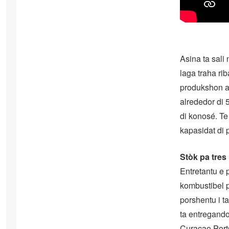
Asina ta sali
laga traha ri
produkshon ab
alrededor di 
di konosé. Te
kapasidat di
Stòk pa tres
Entretantu e 
kombustibel 
porshentu i t
ta entregando
Curaçao Port