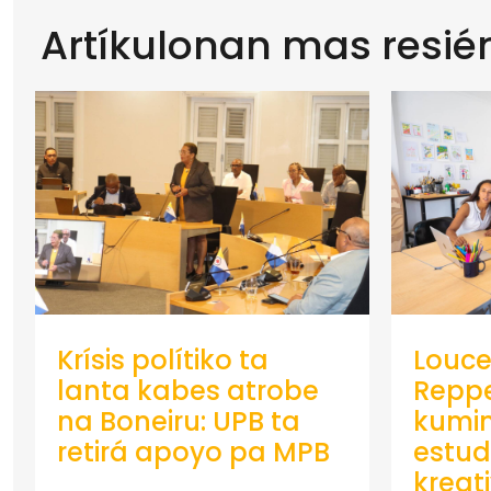
Artíkulonan mas resié
Krísis polítiko ta
Louce
lanta kabes atrobe
Repp
na Boneiru: UPB ta
kumin
retirá apoyo pa MPB
estud
kreat