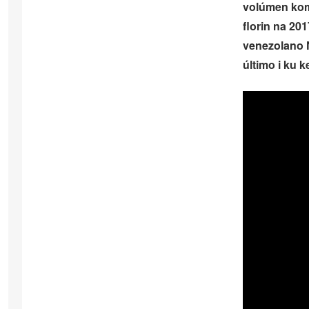
volúmen kome
florin na 20
venezolano N
último i ku k