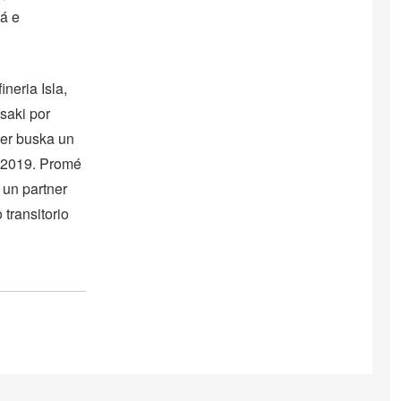
ná e
neria Isla,
saki por
er buska un
u 2019. Promé
 un partner
 transitorio