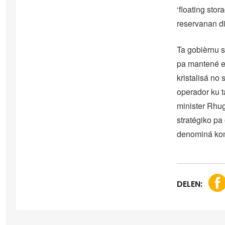
‘floating stor
reservanan di
Ta gobièrnu s
pa mantené e 
kristalisá n
operador ku t
minister Rhug
stratégiko pa
denominá komo
DELEN: