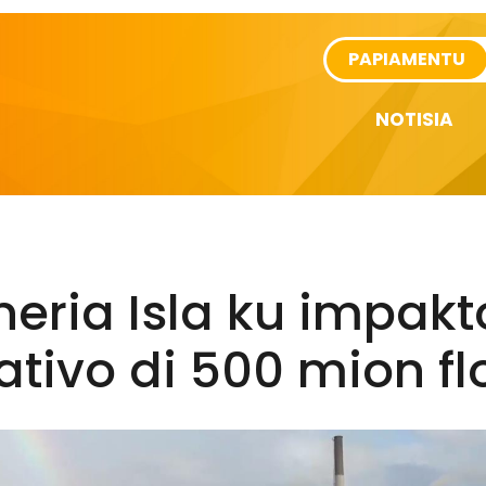
rtikel
PAPIAMENTU
NOTISIA
neria Isla ku impakt
tivo di 500 mion fl