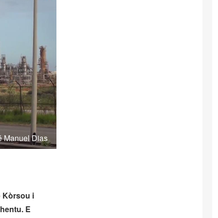
sé Manuel Dias
 Kòrsou i
shentu. E