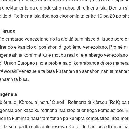
á direktamente pa e produkshon abou di refineria Isla. Den un s
kto di Refineria Isla riba nos ekonomia ta entre 16 pa 20 porsh
i krudo
 e embargo venezolano no ta afektá suministro di krudo pero e 
irando e kambio di posishon di gobièrnu venezolano. Promé mi
enaath ta konfirmá ku e motibu real di e embargo venezolano 
i Union Europeo i no e problema di kontrabanda di oro manera 
i. “Aworakí Venezuela ta bisa ku tanten tin sanshon nan ta mante
naath ta bisa.
ingensia
bièrnu di Kòrsou a instruí Curoil i Refineria di Kòrsou (RdK) pa 
ngensia den kaso ku refineria Isla stòp di entregá kombustibel. E
roil ta kuminsá hasi trámitenan pa kumpra kombustibel riba me
i ta sòru pa tin sufisiente reserva. Curoil lo hasi uso di un asi