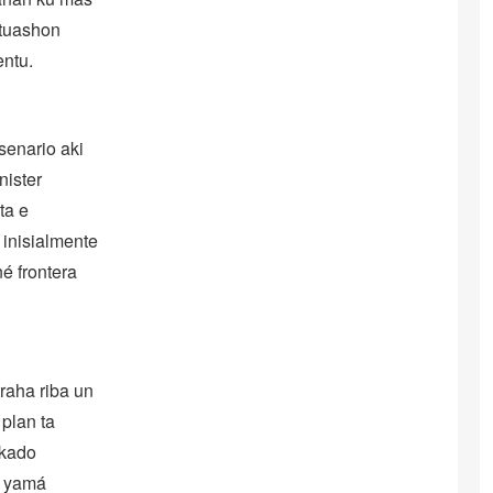
ituashon
entu.
senario aki
nister
ta e
inisialmente
né frontera
traha riba un
 plan ta
rkado
na yamá