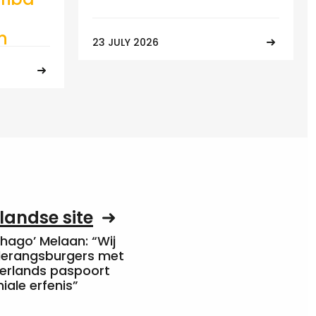
n
23 JULY 2026
landse site
Chago’ Melaan: “Wij
rderangsburgers met
erlands paspoort
niale erfenis”