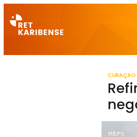
Direct naar a
CURAÇAO
Refi
nega