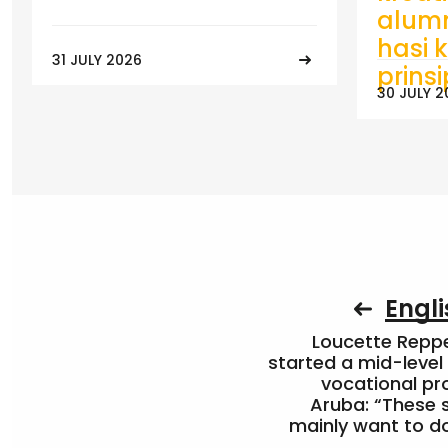
alumn
hasi k
31 JULY 2026
prins
30 JULY 2
Engli
Loucette Rep
started a mid-level
vocational pr
Aruba: “These 
mainly want to do