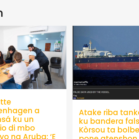
n
tte
enhagen a
Atake riba tank
sá ku un
ku bandera fals
io di mbo
Kòrsou ta bolb
ivo na Aruba: ‘E
pone atenshon 