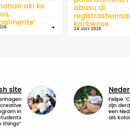
onan akí ke
abusu di
os,
registrashonna
ipalmente’
karibense
026
24 JULY 2026
sh site
Neder
penhagen
Felipe ‘
 creative
zijn de
ogram in
een Ned
students
als kolo
 things”