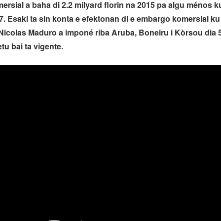
rsial a baha di 2.2 milyard florin na 2015 pa algu ménos k
17. Esaki ta sin konta e efektonan di e embargo komersial ku
icolas Maduro a imponé riba Aruba, Boneiru i Kòrsou dia 5
etu bai ta vigente.