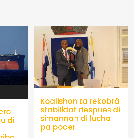
Koalishon ta rekobrá
stabilidat despues di
ero
simannan di lucha
u di
pa poder
e
riba