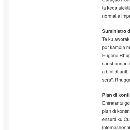
ta keda afekt
normal e impa
Suministro d
Te ku aworakí
por kambia m
Eugene Rhugg
sanshonnan d
a bini dilant
será”, Rhugge
Plan di kont
Entretantu go
plan di konti
enserá ku Cu
internashonal 