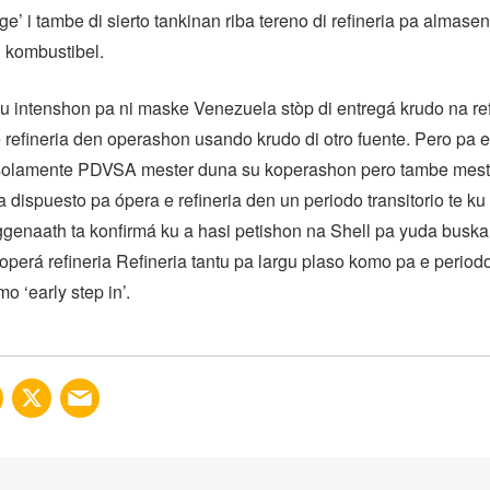
age’ i tambe di sierto tankinan riba tereno di refineria pa almase
 kombustibel.
u intenshon pa ni maske Venezuela stòp di entregá krudo na refi
refineria den operashon usando krudo di otro fuente. Pero pa e
o solamente PDVSA mester duna su koperashon pero tambe mest
a dispuesto pa ópera e refineria den un periodo transitorio te k
genaath ta konfirmá ku a hasi petishon na Shell pa yuda buska
 operá refineria Refineria tantu pa largu plaso komo pa e periodo
 ‘early step in’.