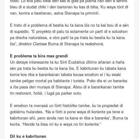
nobo. Lo kria palu lokal den kas di glas pa planta nan den e sentro
bieu di e siudat chikí i den barionan ku kas di biba. Ku waya rònt di
nan, kontra e bestianan, asina Stenapa ta primintí.
E trato di e problema di bestia ku ta kana lós no ta kai bou di e sèn
di supsidio. “E proyekto di palu ta solamente un parti di e solushon
pa drecha naturalesa, e otro parti ta pa trata ku bestia ku ta kana
lòs”, direktor Clarisse Buma di Stenapa ta reakshoná.
E problema ta bira mas grandi
Un detaye interesante ta ku Sint Eustatius último añanan a haña
sèn pa trata ku bestia ku ta kana lòs. E kabritunan ku tabata kana
kome kos riba e barankanan tabata kousa eroshon ei i ku esaki
tambe peliger mortal pa habitante i turista. Poko dia ei un baranka
a lòs pasa den muraya di Stenapa. Abou di e barankanan tambe
tin restorant, hotèl, i lugá pa parker outo.
E eroshon ta menasá un fòrti históriko tambe, ku ta propiedat di
gobièrnu hulandes. “Na e fòrti a pone waya di koriente pa tene e
kabritunan afó, pero ainda nan ta kana ei riba e baranka”, Buma ta
konta. “Hende ta bisa mi ku e waya no tin koriente.”
Dil ku e kabritunan