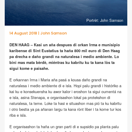
Portrèt: John Samson
14 August 2018 | John Samson
DEN HAAG – Kasi un aña despues di orkan Irma e munisipio
karibense di Sint Eustatius ta haña 800 mil euro di Den Haag
pa drecha e daño grandi na naturalesa i medio ambiente. Lo
bini mas mata bèrdè, miéntras ku kabritu ku ta kana lòs ta
sigui kome e paisahe.
E orkannan Irma i Maria aña pasá a kousa daño grandi na
naturalesa i medio ambiente di e isla. Hopi palu grandi i históriko a
kai ku e konsekuensha ku awor kalor i eroshon ta sigui oumentá na
e isla, asina Stenapa, e organisashon lokal pa protekshon di
naturalesa, ta teme. Loke ta hasi e situashon mas pió ta ku kabritu
i otro bestia ya pa añanan largu ta kana rònt liber i ta kome tur kos
riba e isla.
E organisashon ta haña un gran parti di e supsidio pa planta palu