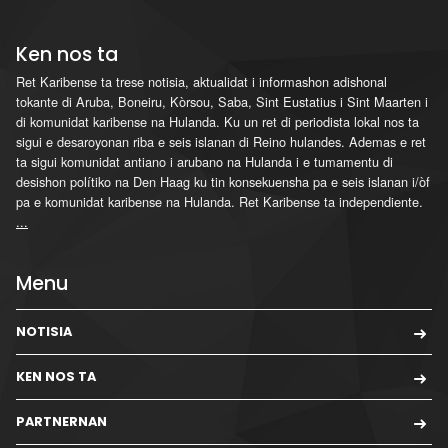
Ken nos ta
Ret Karibense ta trese notisia, aktualidat i informashon adishonal
tokante di Aruba, Boneiru, Kòrsou, Saba, Sint Eustatius i Sint Maarten i
di komunidat karibense na Hulanda. Ku un ret di periodista lokal nos ta
sigui e desaroyonan riba e seis islanan di Reino hulandes. Ademas e ret
ta sigui komunidat antiano i arubano na Hulanda i e tumamentu di
desishon polítiko na Den Haag ku tin konsekuensha pa e seis islanan i/òf
pa e komunidat karibense na Hulanda. Ret Karibense ta independiente.
...
Menu
NOTISIA
KEN NOS TA
PARTNERNAN