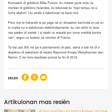
Komisario di gobièrno Mike Franco, ku mester pone òrdu na
nòmber di gobièrnu hulandes, ta rekonosé ku ‘hopi tempu no a
tuma akshon’ i ku ainda e kabritunan ta kana rònt.
Pero nos ta trahando si pa yega na un situashon kaminda un pa un
lo marka tur e kabritunan elektrónikamente, ku nan doño lo tene
nan paden di tranké, i si esaki no sosodé por tuma medida kontra
nan”, segun un bosero na nòmber di Franco.
Ta bai usa 300 mil pa e plantamentu di palu, asina a sali for di e
desishon di sekretario di estato Raymond Knops (Relashonnan den
Reino). E ke mira resultado promé ku fin di 2019.
DELEN:
Artíkulonan mas resién
Krísis polítiko ta lanta kabes atrobe