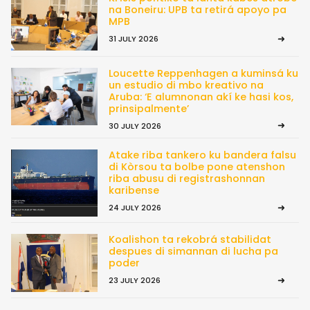
na Boneiru: UPB ta retirá apoyo pa
MPB
31 JULY 2026
Loucette Reppenhagen a kuminsá ku
un estudio di mbo kreativo na
Aruba: ‘E alumnonan akí ke hasi kos,
prinsipalmente’
30 JULY 2026
Atake riba tankero ku bandera falsu
di Kòrsou ta bolbe pone atenshon
riba abusu di registrashonnan
karibense
24 JULY 2026
Koalishon ta rekobrá stabilidat
despues di simannan di lucha pa
poder
23 JULY 2026