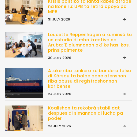
Krísis polítiko ta lanta kabes atrobe
na Boneiru: UPB ta retirá apoyo pa
MPB
31 JULY 2026
Loucette Reppenhagen a kuminsá ku
un estudio di mbo kreativo na
Aruba: ‘E alumnonan akí ke hasi kos,
prinsipalmente’
30 JULY 2026
Atake riba tankero ku bandera falsu
di Kòrsou ta bolbe pone atenshon
riba abusu di registrashonnan
karibense
24 JULY 2026
Koalishon ta rekobrá stabilidat
despues di simannan di lucha pa
poder
23 JULY 2026