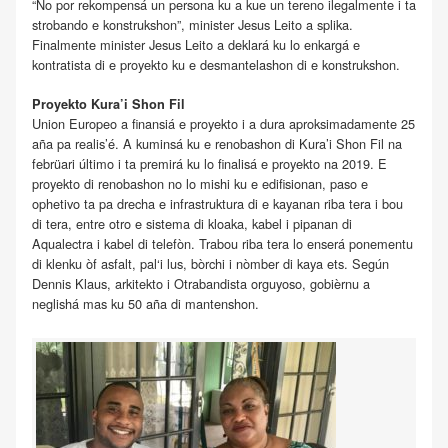
“No por rekompensá un persona ku a kue un tereno ilegalmente i ta
strobando e konstrukshon”, minister Jesus Leito a splika.
Finalmente minister Jesus Leito a deklará ku lo enkargá e
kontratista di e proyekto ku e desmantelashon di e konstrukshon.
Proyekto Kura’i Shon Fil
Union Europeo a finansiá e proyekto i a dura aproksimadamente 25
aña pa realis’é. A kuminsá ku e renobashon di Kura’i Shon Fil na
febrüari último i ta premirá ku lo finalisá e proyekto na 2019. E
proyekto di renobashon no lo mishi ku e edifisionan, paso e
ophetivo ta pa drecha e infrastruktura di e kayanan riba tera i bou
di tera, entre otro e sistema di kloaka, kabel i pipanan di
Aqualectra i kabel di telefòn. Trabou riba tera lo enserá ponementu
di klenku òf asfalt, pal‘i lus, bòrchi i nòmber di kaya ets. Según
Dennis Klaus, arkitekto i Otrabandista orguyoso, gobièrnu a
neglishá mas ku 50 aña di mantenshon.