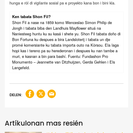
hunga e ròl di vigilante sosial pa e proyekto kana bon i bini kla.
Ken tabata Shon Fil?
Shon Fil a nase na 1859 komo Wenceslao Simon Philip de
Jongh i tabata biba den Landhuis Mayflower situá na
Naniesteeg huntu ku su kasá i shete yu. Shon Fil tabata doño di
Bon Fortuna ku despues a bira Landsloterij i tabata un dje
promé komersiante ku tabata importa outo na Kòrsou. Ela laga
hopi kas i tereno pa su herederonan i despues ku nan tambe a
muri, e kasnan a bin para bashí. Fuentu: Fundashon Pro
Monumento – Jeannette van Ditzhuijzen, Gerda Gehlen i Els
Langefeld.
DELEN:
Artíkulonan mas resién