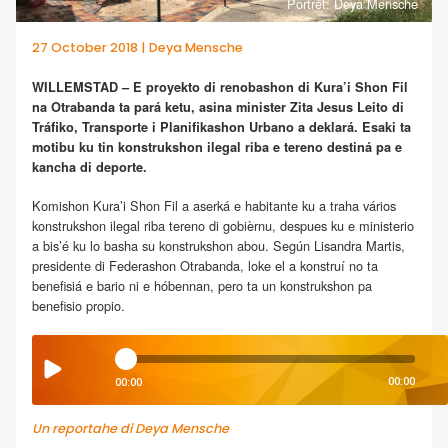
Portrèt: Deya Mensche
27 October 2018 | Deya Mensche
WILLEMSTAD – E proyekto di renobashon di Kura’i Shon Fil
na Otrabanda ta pará ketu, asina minister Zita Jesus Leito di
Tráfiko, Transporte i Planifikashon Urbano a deklará. Esaki ta
motibu ku tin konstrukshon ilegal riba e tereno destiná pa e
kancha di deporte.
Komishon Kura’i Shon Fil a aserká e habitante ku a traha vários
konstrukshon ilegal riba tereno di gobièrnu, despues ku e ministerio
a bis’é ku lo basha su konstrukshon abou. Según Lisandra Martis,
presidente di Federashon Otrabanda, loke el a konstruí no ta
benefisiá e bario ni e hóbennan, pero ta un konstrukshon pa
benefisio propio.
00:00
00:00
Un reportahe di Deya Mensche