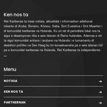
Ken nos ta
Ret Karibense ta trese notisia, aktualidat i informashon adishonal
tokante di Aruba, Boneiru, Kòrsou, Saba, Sint Eustatius i Sint Maarten i
di komunidat karibense na Hulanda. Ku un ret di periodista lokal nos ta
sigui e desaroyonan riba e seis islanan di Reino hulandes. Ademas e ret
ta sigui komunidat antiano i arubano na Hulanda i e tumamentu di
desishon polítiko na Den Haag ku tin konsekuensha pa e seis islanan i/òf
pa e komunidat karibense na Hulanda. Ret Karibense ta independiente.
...
Menu
NOTISIA
KEN NOS TA
PARTNERNAN