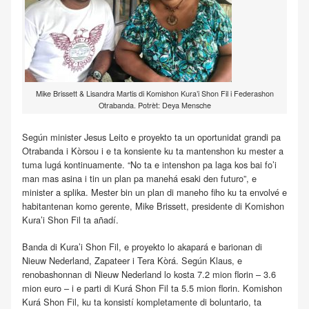
Mike Brissett & Lisandra Martis di Komishon Kura’i Shon Fil i Federashon
Otrabanda. Potrèt: Deya Mensche
Según minister Jesus Leito e proyekto ta un oportunidat grandi pa
Otrabanda i Kòrsou i e ta konsiente ku ta mantenshon ku mester a
tuma lugá kontinuamente. “No ta e intenshon pa laga kos bai fo’i
man mas asina i tin un plan pa manehá esaki den futuro”, e
minister a splika. Mester bin un plan di maneho fiho ku ta envolvé e
habitantenan komo gerente, Mike Brissett, presidente di Komishon
Kura’i Shon Fil ta añadí.
Banda di Kura’i Shon Fil, e proyekto lo akapará e barionan di
Nieuw Nederland, Zapateer i Tera Kòrá. Según Klaus, e
renobashonnan di Nieuw Nederland lo kosta 7.2 mion florin – 3.6
mion euro – i e parti di Kurá Shon Fil ta 5.5 mion florin. Komishon
Kurá Shon Fil, ku ta konsistí kompletamente di boluntario, ta