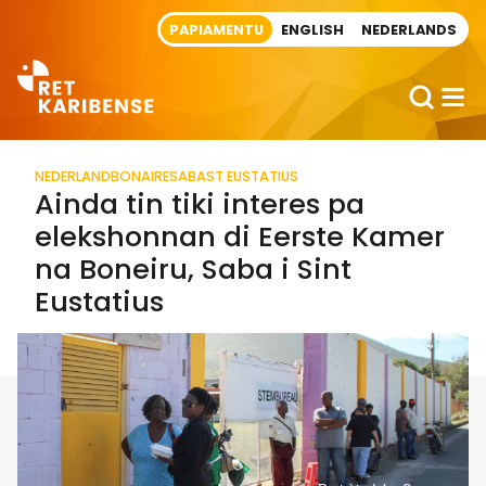
Direct naar artikel
PAPIAMENTU
ENGLISH
NEDERLANDS
NEDERLAND
BONAIRE
SABA
ST EUSTATIUS
Ainda tin tiki interes pa
elekshonnan di Eerste Kamer
na Boneiru, Saba i Sint
Eustatius