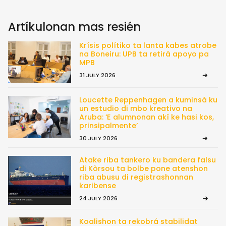
Artíkulonan mas resién
Krísis polítiko ta lanta kabes atrobe
na Boneiru: UPB ta retirá apoyo pa
MPB
31 JULY 2026
Loucette Reppenhagen a kuminsá ku
un estudio di mbo kreativo na
Aruba: ‘E alumnonan akí ke hasi kos,
prinsipalmente’
30 JULY 2026
Atake riba tankero ku bandera falsu
di Kòrsou ta bolbe pone atenshon
riba abusu di registrashonnan
karibense
24 JULY 2026
Koalishon ta rekobrá stabilidat