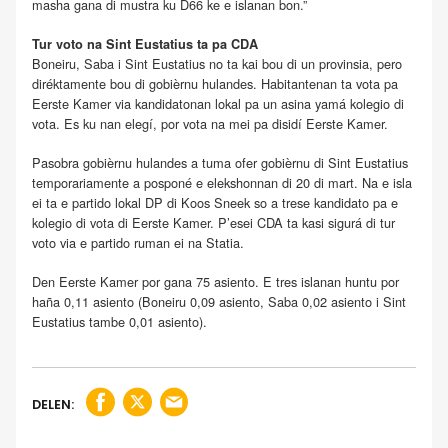
masha gana di mustra ku D66 ke e islanan bon.”
Tur voto na Sint Eustatius ta pa CDA
Boneiru, Saba i Sint Eustatius no ta kai bou di un provinsia, pero
diréktamente bou di gobièrnu hulandes. Habitantenan ta vota pa
Eerste Kamer via kandidatonan lokal pa un asina yamá kolegio di
vota. Es ku nan elegí, por vota na mei pa disidí Eerste Kamer.
Pasobra gobièrnu hulandes a tuma ofer gobièrnu di Sint Eustatius
temporariamente a posponé e elekshonnan di 20 di mart. Na e isla
ei ta e partido lokal DP di Koos Sneek so a trese kandidato pa e
kolegio di vota di Eerste Kamer. P’esei CDA ta kasi sigurá di tur
voto via e partido ruman ei na Statia.
Den Eerste Kamer por gana 75 asiento. E tres islanan huntu por
haña 0,11 asiento (Boneiru 0,09 asiento, Saba 0,02 asiento i Sint
Eustatius tambe 0,01 asiento).
DELEN: