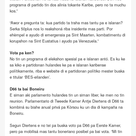
programa di partido tin dos alinia tokante Karibe, pero no ta muchu
kos.”
“Awor e pregunta ta: kua partido ta traha mas tantu pa e islanan?
Serka 50plus nos lo reakshoná riba insidente mas parti. Por
ehèmpel e ayudo di emergensia pa Sint Maarten, kombatimentu di
korupshon na Sint Eustatius i ayudo pa Venezuela.”
Vota pa ken?
No tin un programa di elekshon spesial pa e islanan antó. Es ku ke
sa kiko e partidonan hulandes ke pa e islanan karibense
polítikamente, riba e website di e partidonan polítiko mester buska
e titular ‘BES-eilanden’.
D66 ta bai Boneiru
E siman aki parlamento hulandes tin un siman liber, ke men no tin
reunion. Parlamentario di Tweede Kamer Antje Diertens di D66 ta
kombiná su biahe anual privá pa Kòrsou ku un dia di kampaña na
Boneiru.
Segun Diertens e no tei pa buska voto pa D66 pa Eerste Kamer,
pero pa mobilisá mas tantu boneriano posibel pa bai vota. “Mi tin