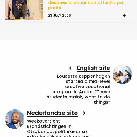
despues di simannan di lucha pa
poder
23 JULY 2026
English site
Loucette Reppenhagen
started a mid-level
creative vocational
program in Aruba: “These
students mainly want to do
things”
Nederlandse site
Weekoverzicht:
Brandstichtingen in
Otrobanda, politieke crisis
in Kralendijk en lekkage van