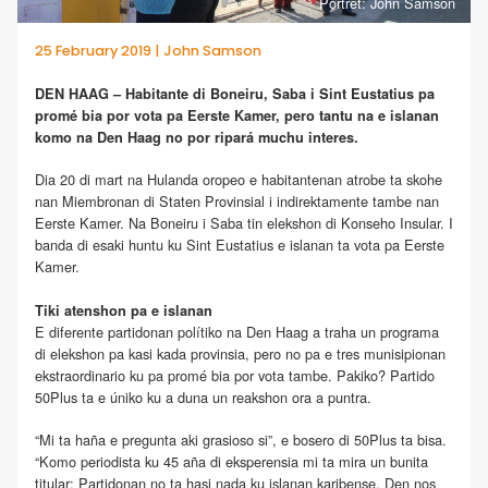
Portrèt: John Samson
25 February 2019 | John Samson
DEN HAAG – Habitante di Boneiru, Saba i Sint Eustatius pa
promé bia por vota pa Eerste Kamer, pero tantu na e islanan
komo na Den Haag no por ripará muchu interes.
Dia 20 di mart na Hulanda oropeo e habitantenan atrobe ta skohe
nan Miembronan di Staten Provinsial i indirektamente tambe nan
Eerste Kamer. Na Boneiru i Saba tin elekshon di Konseho Insular. I
banda di esaki huntu ku Sint Eustatius e islanan ta vota pa Eerste
Kamer.
Tiki atenshon pa e islanan
E diferente partidonan polítiko na Den Haag a traha un programa
di elekshon pa kasi kada provinsia, pero no pa e tres munisipionan
ekstraordinario ku pa promé bia por vota tambe. Pakiko? Partido
50Plus ta e úniko ku a duna un reakshon ora a puntra.
“Mi ta haña e pregunta aki grasioso si”, e bosero di 50Plus ta bisa.
“Komo periodista ku 45 aña di eksperensia mi ta mira un bunita
titular: Partidonan no ta hasi nada ku islanan karibense. Den nos