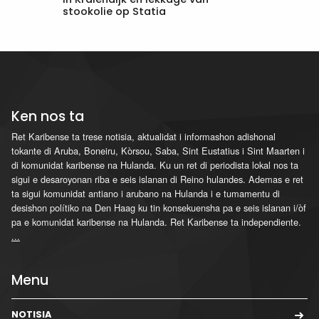
stookolie op Statia
Ken nos ta
Ret Karibense ta trese notisia, aktualidat i informashon adishonal
tokante di Aruba, Boneiru, Kòrsou, Saba, Sint Eustatius i Sint Maarten i
di komunidat karibense na Hulanda. Ku un ret di periodista lokal nos ta
sigui e desaroyonan riba e seis islanan di Reino hulandes. Ademas e ret
ta sigui komunidat antiano i arubano na Hulanda i e tumamentu di
desishon polítiko na Den Haag ku tin konsekuensha pa e seis islanan i/òf
pa e komunidat karibense na Hulanda. Ret Karibense ta independiente.
...
Menu
NOTISIA