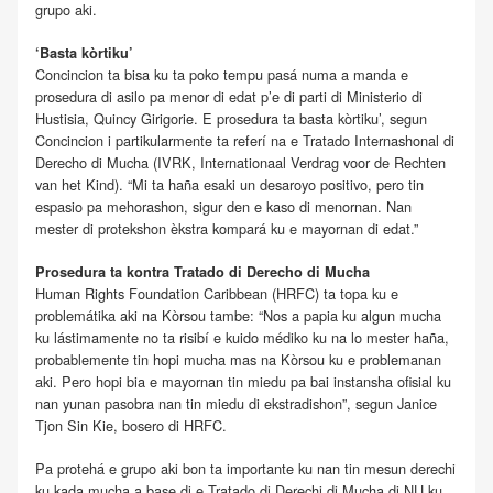
grupo aki.
‘Basta kòrtiku’
Concincion ta bisa ku ta poko tempu pasá numa a manda e
prosedura di asilo pa menor di edat p’e di parti di Ministerio di
Hustisia, Quincy Girigorie. E prosedura ta basta kòrtiku’, segun
Concincion i partikularmente ta referí na e Tratado Internashonal di
Derecho di Mucha (IVRK, Internationaal Verdrag voor de Rechten
van het Kind). “Mi ta haña esaki un desaroyo positivo, pero tin
espasio pa mehorashon, sigur den e kaso di menornan. Nan
mester di protekshon èkstra kompará ku e mayornan di edat.”
Prosedura ta kontra Tratado di Derecho di Mucha
Human Rights Foundation Caribbean (HRFC) ta topa ku e
problemátika aki na Kòrsou tambe: “Nos a papia ku algun mucha
ku lástimamente no ta risibí e kuido médiko ku na lo mester haña,
probablemente tin hopi mucha mas na Kòrsou ku e problemanan
aki. Pero hopi bia e mayornan tin miedu pa bai instansha ofisial ku
nan yunan pasobra nan tin miedu di ekstradishon”, segun Janice
Tjon Sin Kie, bosero di HRFC.
Pa protehá e grupo aki bon ta importante ku nan tin mesun derechi
ku kada mucha a base di e Tratado di Derechi di Mucha di NU ku