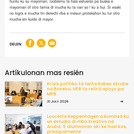
huntu ku su mayornan. Gobièrnu ta hasi esfuerso pa buska e
mayornan òf otro famia di mucha ku ta nan so i ku a hui. Si esaki
no logra e mucha tin derechi riba e mésun protekshon ku tur otro
mucha sin kuido di mayor.
DELEN:
Artíkulonan mas resién
Krísis polítiko ta lanta kabes atrobe
na Boneiru: UPB ta retirá apoyo pa
MPB
31 JULY 2026
Loucette Reppenhagen a kuminsá ku
un estudio di mbo kreativo na
Aruba: ‘E alumnonan akí ke hasi kos,
prinsipalmente’