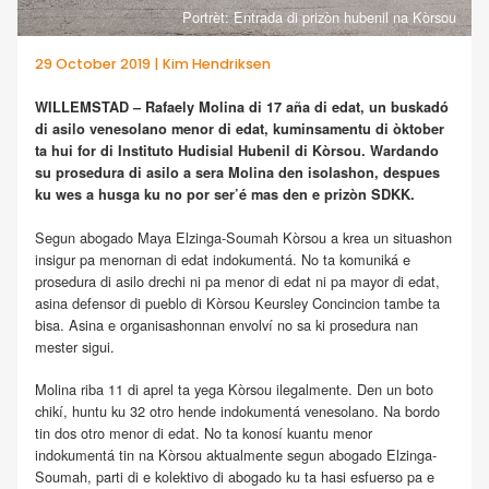
Portrèt: Entrada di prizòn hubenil na Kòrsou
29 October 2019 | Kim Hendriksen
WILLEMSTAD – Rafaely Molina di 17 aña di edat, un buskadó
di asilo venesolano menor di edat, kuminsamentu di òktober
ta hui for di Instituto Hudisial Hubenil di Kòrsou. Wardando
su prosedura di asilo a sera Molina den isolashon, despues
ku wes a husga ku no por ser’é mas den e prizòn SDKK.
Segun abogado Maya Elzinga-Soumah Kòrsou a krea un situashon
insigur pa menornan di edat indokumentá. No ta komuniká e
prosedura di asilo drechi ni pa menor di edat ni pa mayor di edat,
asina defensor di pueblo di Kòrsou Keursley Concincion tambe ta
bisa. Asina e organisashonnan envolví no sa ki prosedura nan
mester sigui.
Molina riba 11 di aprel ta yega Kòrsou ilegalmente. Den un boto
chikí, huntu ku 32 otro hende indokumentá venesolano. Na bordo
tin dos otro menor di edat. No ta konosí kuantu menor
indokumentá tin na Kòrsou aktualmente segun abogado Elzinga-
Soumah, parti di e kolektivo di abogado ku ta hasi esfuerso pa e