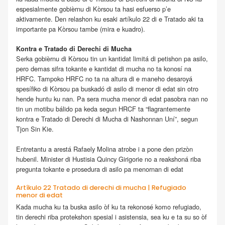
espesialmente gobièrnu di Kòrsou ta hasi esfuerso p’e
aktivamente. Den relashon ku esaki artíkulo 22 di e Tratado aki ta
importante pa Kòrsou tambe (mira e kuadro).
Kontra e Tratado di Derechi di Mucha
Serka gobièrnu di Kòrsou tin un kantidat limitá di petishon pa asilo,
pero demas sifra tokante e kantidat di mucha no ta konosí na
HRFC. Tampoko HRFC no ta na altura di e maneho desaroyá
spesífiko di Kòrsou pa buskadó di asilo di menor di edat sin otro
hende huntu ku nan. Pa sera mucha menor di edat pasobra nan no
tin un motibu bálido pa keda segun HRCF ta “flagrantemente
kontra e Tratado di Derechi di Mucha di Nashonnan Uní”, segun
Tjon Sin Kie.
Entretantu a arestá Rafaely Molina atrobe i a pone den prizòn
hubenil. Minister di Hustisia Quincy Girigorie no a reakshoná riba
pregunta tokante e prosedura di asilo pa menornan di edat
Artíkulo 22 Tratado di derechi di mucha | Refugiado
menor di edat
Kada mucha ku ta buska asilo òf ku ta rekonosé komo refugiado,
tin derechi riba protekshon spesial i asistensia, sea ku e ta su so òf