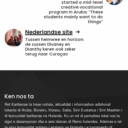
started a mid-level
creative vocational
program in Aruba: “These
students mainly want to do
things”
Nederlandse site
Tussen heimwee en horizon:
de zussen Divaney en
Dianthy keren ook zeker
terug naar Curaçao
Ken nos ta
Ret Karibense ta trese notisia, aktualidat i informashon adishonal
tokante di Aruba, Boneiru, Kòrsou, Saba, Sint Eustatius i Sint Maarten i
di komunidat karibense na Hulanda. Ku un ret di periodista lokal nos ta
sigui e desaroyonan riba e seis islanan di Reino hulandes. Ademas e ret
ta sigui komunidat antiano i arubano na Hulanda i e tumamentu di