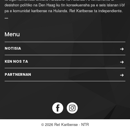
desishon polítiko na Den Haag ku tin konsekuensha pa e seis islanan i/òf
pa e komunidat karibense na Hulanda. Ret Karibense ta independiente.
...
Menu
NOTISIA
KEN NOS TA
PARTNERNAN
© 2026
Ret Karibense - NTR