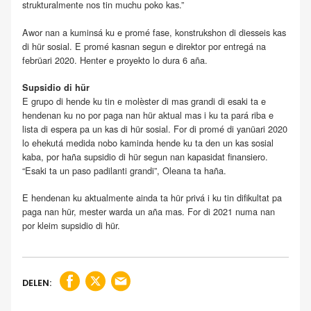
strukturalmente nos tin muchu poko kas.”
Awor nan a kuminsá ku e promé fase, konstrukshon di diesseis kas
di hür sosial. E promé kasnan segun e direktor por entregá na
febrüari 2020. Henter e proyekto lo dura 6 aña.
Supsidio di hür
E grupo di hende ku tin e molèster di mas grandi di esaki ta e
hendenan ku no por paga nan hür aktual mas i ku ta pará riba e
lista di espera pa un kas di hür sosial. For di promé di yanüari 2020
lo ehekutá medida nobo kaminda hende ku ta den un kas sosial
kaba, por haña supsidio di hür segun nan kapasidat finansiero.
“Esaki ta un paso padilanti grandi”, Oleana ta haña.
E hendenan ku aktualmente ainda ta hür privá i ku tin difikultat pa
paga nan hür, mester warda un aña mas. For di 2021 numa nan
por kleim supsidio di hür.
DELEN: