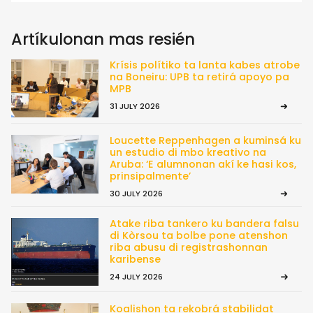
Artíkulonan mas resién
Krísis polítiko ta lanta kabes atrobe
na Boneiru: UPB ta retirá apoyo pa
MPB
31 JULY 2026
Loucette Reppenhagen a kuminsá ku
un estudio di mbo kreativo na
Aruba: ‘E alumnonan akí ke hasi kos,
prinsipalmente’
30 JULY 2026
Atake riba tankero ku bandera falsu
di Kòrsou ta bolbe pone atenshon
riba abusu di registrashonnan
karibense
24 JULY 2026
Koalishon ta rekobrá stabilidat