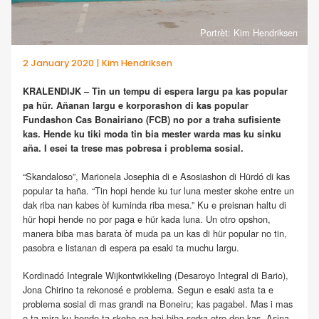
Portrèt: Kim Hendriksen
2 January 2020 | Kim Hendriksen
KRALENDIJK – Tin un tempu di espera largu pa kas popular
pa hür. Añanan largu e korporashon di kas popular
Fundashon Cas Bonairiano (FCB) no por a traha sufisiente
kas. Hende ku tiki moda tin bia mester warda mas ku sinku
aña. I esei ta trese mas pobresa i problema sosial.
“Skandaloso”, Marionela Josephia di e Asosiashon di Hürdó di kas
popular ta haña. “Tin hopi hende ku tur luna mester skohe entre un
dak riba nan kabes òf kuminda riba mesa.” Ku e preisnan haltu di
hür hopi hende no por paga e hür kada luna. Un otro opshon,
manera biba mas barata òf muda pa un kas di hür popular no tin,
pasobra e listanan di espera pa esaki ta muchu largu.
Kordinadó Integrale Wijkontwikkeling (Desaroyo Integral di Bario),
Jona Chirino ta rekonosé e problema. Segun e esaki asta ta e
problema sosial di mas grandi na Boneiru; kas pagabel. Mas i mas
e ta mira ku hende ta skohe pa bai biba serka otro den kas. Asina