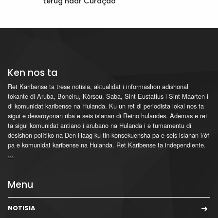
terug naar Curaçao
Ken nos ta
Ret Karibense ta trese notisia, aktualidat i informashon adishonal
tokante di Aruba, Boneiru, Kòrsou, Saba, Sint Eustatius i Sint Maarten i
di komunidat karibense na Hulanda. Ku un ret di periodista lokal nos ta
sigui e desaroyonan riba e seis islanan di Reino hulandes. Ademas e ret
ta sigui komunidat antiano i arubano na Hulanda i e tumamentu di
desishon polítiko na Den Haag ku tin konsekuensha pa e seis islanan i/òf
pa e komunidat karibense na Hulanda. Ret Karibense ta independiente.
...
Menu
NOTISIA