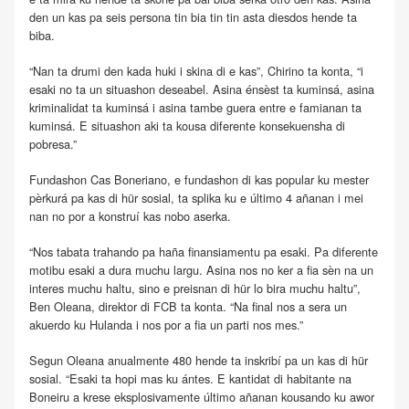
den un kas pa seis persona tin bia tin tin asta diesdos hende ta
biba.
“Nan ta drumi den kada huki i skina di e kas”, Chirino ta konta, “i
esaki no ta un situashon deseabel. Asina énsèst ta kuminsá, asina
kriminalidat ta kuminsá i asina tambe guera entre e famianan ta
kuminsá. E situashon aki ta kousa diferente konsekuensha di
pobresa.”
Fundashon Cas Boneriano, e fundashon di kas popular ku mester
pèrkurá pa kas di hür sosial, ta splika ku e último 4 añanan i mei
nan no por a konstruí kas nobo aserka.
“Nos tabata trahando pa haña finansiamentu pa esaki. Pa diferente
motibu esaki a dura muchu largu. Asina nos no ker a fia sèn na un
interes muchu haltu, sino e preisnan di hür lo bira muchu haltu”,
Ben Oleana, direktor di FCB ta konta. “Na final nos a sera un
akuerdo ku Hulanda i nos por a fia un parti nos mes.”
Segun Oleana anualmente 480 hende ta inskribí pa un kas di hür
sosial. “Esaki ta hopi mas ku ántes. E kantidat di habitante na
Boneiru a krese eksplosivamente último añanan kousando ku awor